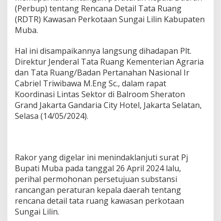
a
(Perbup) tentang Rencana Detail Tata Ruang
n
(RDTR) Kawasan Perkotaan Sungai Lilin Kabupaten
d
i
Muba.
P
a
Hal ini disampaikannya langsung dihadapan Plt.
p
Direktur Jenderal Tata Ruang Kementerian Agraria
a
dan Tata Ruang/Badan Pertanahan Nasional Ir
r
k
Cabriel Triwibawa M.Eng Sc., dalam rapat
a
Koordinasi Lintas Sektor di Balroom Sheraton
n
Grand Jakarta Gandaria City Hotel, Jakarta Selatan,
R
Selasa (14/05/2024).
D
T
R
K
a
Rakor yang digelar ini menindaklanjuti surat Pj
w
Bupati Muba pada tanggal 26 April 2024 lalu,
a
perihal permohonan persetujuan substansi
s
a
rancangan peraturan kepala daerah tentang
n
rencana detail tata ruang kawasan perkotaan
P
Sungai Lilin.
e