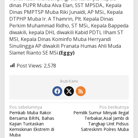
dinas PUPR Muba Alva Elan, SST MPSDA., Kepala
Dinas PMPTSP Muba Riki Junaidi, AP MSi., Kepala
DTPHP Muba Ir. A Thamrin, Plt. Kepala Dinas
Perkim Muhammad Ridho, ST MSi., Kepala Bappeda
diwakili, kepala DHL diwakili Kabid PDTL Ilham ST
MSI, Kepala Dinas Kominfo Muba Herryandi
Sinulingga AP diwakili Pranata Humas Ahli Muda
Slamet Rianto SE MSi.
(Eggy)
Post Views:
2,578
Ikuti Kami
N
Pos sebelumnya
Pos berikutnya
Pemkab Muba Rakor
Pemilik Sumur Minyak Ilegal
a
Bersama BRIN, Bahas
Terbakar,Asal Jambi di
v
Kajian Tuntaskan
Tangkap Unit Pidsus
Kemiskinan Ekstrem di
Satreskrim Polres Muba
i
Muba