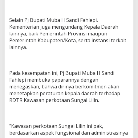
r
k
o
t
Selain Pj Bupati Muba H Sandi Fahlepi,
a
Kementerian juga mengundang Kepala Daerah
a
lainnya, baik Pemerintah Provinsi maupun
n
Pemerintah Kabupaten/Kota, serta instansi terkait
S
u
lainnya.
n
g
a
i
Pada kesempatan ini, Pj Bupati Muba H Sandi
L
i
Fahlepi membuka paparannya dengan
l
menegaskan, bahwa dirinya berkomitmen akan
i
menetapkan peraturan kepala daerah terhadap
n
RDTR Kawasan perkotaan Sungai Lilin.
“Kawasan perkotaan Sungai Lilin ini pak,
berdasarkan aspek fungsional dan administrasinya