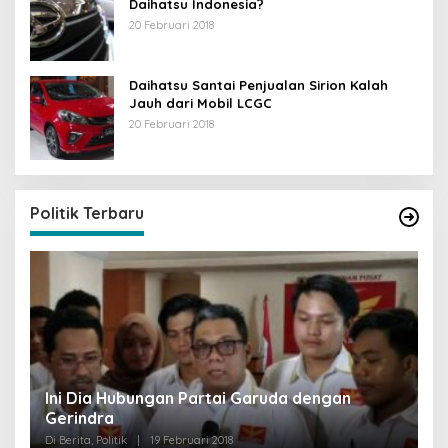
Daihatsu Indonesia?
20 Februari 2018
Daihatsu Santai Penjualan Sirion Kalah
Jauh dari Mobil LCGC
20 Februari 2018
Strategi PPP Menangkan Duet Ganjar dan Gus
Yasin
Di Berita, Politik
|
19 Februari 2018
Politik Terbaru