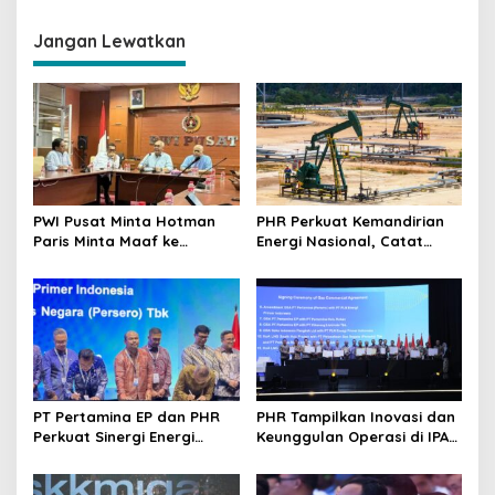
g
Jangan Lewatkan
a
s
i
p
o
s
PWI Pusat Minta Hotman
PHR Perkuat Kemandirian
Paris Minta Maaf ke
Energi Nasional, Catat
Wartawan, Tegaskan
Kinerja Gemilang
Martabat Pers Harus
Sepanjang 2025
Dihormati
PT Pertamina EP dan PHR
PHR Tampilkan Inovasi dan
Perkuat Sinergi Energi
Keunggulan Operasi di IPA
Nasional Lewat
Convex 2026 untuk Perkuat
Kesepakatan Jual Beli Gas
Ketahanan Energi Nasional