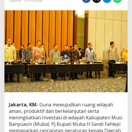
Jakarta
2578 Dilihat
t
a
s
S
e
k
t
o
r
,
P
j
B
u
p
a
t
i
M
Jakarta, KM-
Guna mewujudkan ruang wilayah
u
aman, produktif dan berkelanjutan serta
b
a
meningkatkan Investasi di wilayah Kabupaten Musi
H
Banyuasin (Muba). Pj Bupati Muba H Sandi Fahlepi
S
memaparkan rancangan peraturan kepala Daerah