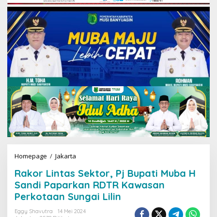
Homepage
/
Jakarta
R
a
Rakor Lintas Sektor, Pj Bupati Muba H
k
o
Sandi Paparkan RDTR Kawasan
r
Perkotaan Sungai Lilin
L
i
Eggy Shavutra
14 Mei 2024
n