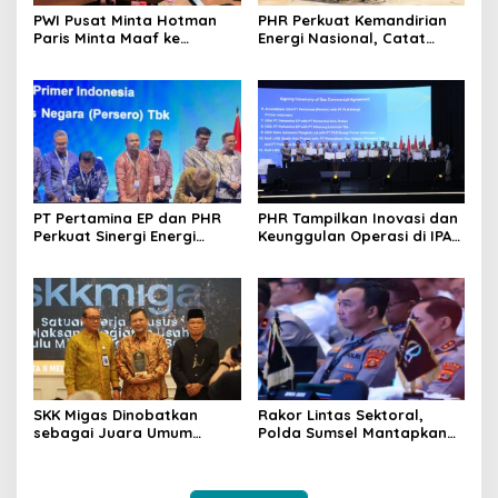
PWI Pusat Minta Hotman
PHR Perkuat Kemandirian
Paris Minta Maaf ke
Energi Nasional, Catat
Wartawan, Tegaskan
Kinerja Gemilang
Martabat Pers Harus
Sepanjang 2025
Dihormati
PT Pertamina EP dan PHR
PHR Tampilkan Inovasi dan
Perkuat Sinergi Energi
Keunggulan Operasi di IPA
Nasional Lewat
Convex 2026 untuk Perkuat
Kesepakatan Jual Beli Gas
Ketahanan Energi Nasional
di IPA Convex 2026
SKK Migas Dinobatkan
Rakor Lintas Sektoral,
sebagai Juara Umum
Polda Sumsel Mantapkan
Pengelolaan Anggaran
Pengamanan Mudik
Negara 2025
Lebaran 2026