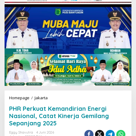
Homepage
/
Jakarta
P
H
PHR Perkuat Kemandirian Energi
R
P
Nasional, Catat Kinerja Gemilang
e
Sepanjang 2025
r
k
Eggy Shavutra
4 Juni 2026
u