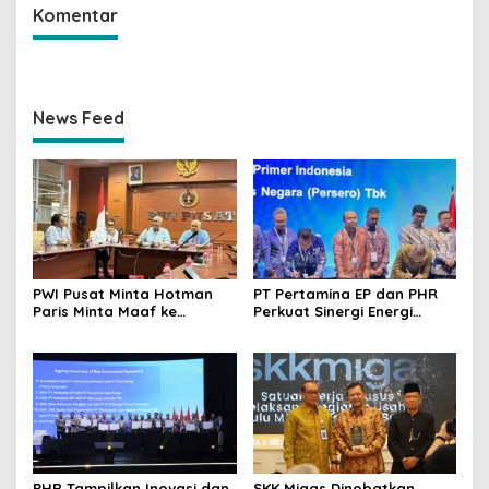
Komentar
News Feed
PWI Pusat Minta Hotman
PT Pertamina EP dan PHR
Paris Minta Maaf ke
Perkuat Sinergi Energi
Wartawan, Tegaskan
Nasional Lewat
Martabat Pers Harus
Kesepakatan Jual Beli Gas
Dihormati
di IPA Convex 2026
PHR Tampilkan Inovasi dan
SKK Migas Dinobatkan