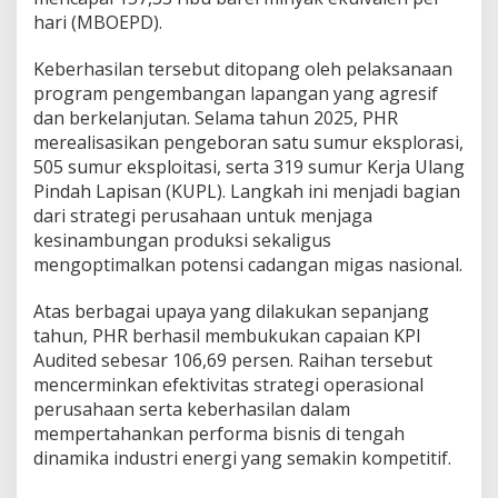
e
hari (MBOEPD).
p
a
n
Keberhasilan tersebut ditopang oleh pelaksanaan
j
program pengembangan lapangan yang agresif
a
dan berkelanjutan. Selama tahun 2025, PHR
n
merealisasikan pengeboran satu sumur eksplorasi,
g
2
505 sumur eksploitasi, serta 319 sumur Kerja Ulang
0
Pindah Lapisan (KUPL). Langkah ini menjadi bagian
2
dari strategi perusahaan untuk menjaga
5
kesinambungan produksi sekaligus
mengoptimalkan potensi cadangan migas nasional.
Atas berbagai upaya yang dilakukan sepanjang
tahun, PHR berhasil membukukan capaian KPI
Audited sebesar 106,69 persen. Raihan tersebut
mencerminkan efektivitas strategi operasional
perusahaan serta keberhasilan dalam
mempertahankan performa bisnis di tengah
dinamika industri energi yang semakin kompetitif.