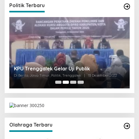
Politik Terbaru
I
KPU Trenggalek Gelar Uji Publik
G
Di Berita, Jawa Timur, Politik, Trenggalek
|
13 Desember 2022
Di 
Olahraga Terbaru