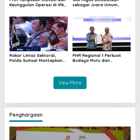
Keunggulan Operasi di IPA
sebagai Juara Umum
Convex 2026 untuk Perkuat
Pengelolaan Anggaran
Ketahanan Energi Nasional
Negara 2025
Rakor Lintas Sektoral,
PHR Regional 1 Perkuat
Polda Sumsel Mantapkan
Budaya Mutu dan
Pengamanan Mudik
Perbaikan Berkelanjutan
Lebaran 2026
View More
Penghargaan