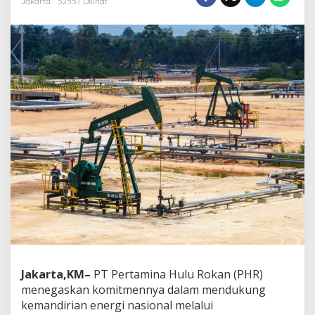
Jakarta
52557 Dilihat
a
t
K
e
m
a
n
d
i
r
i
a
n
E
n
e
r
g
i
N
a
Jakarta,KM–
PT Pertamina Hulu Rokan (PHR)
s
menegaskan komitmennya dalam mendukung
i
o
kemandirian energi nasional melalui