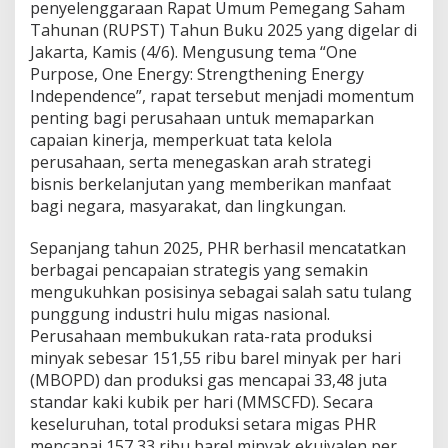
n
penyelenggaraan Rapat Umum Pemegang Saham
a
Tahunan (RUPST) Tahun Buku 2025 yang digelar di
l
Jakarta, Kamis (4/6). Mengusung tema “One
,
Purpose, One Energy: Strengthening Energy
C
a
Independence”, rapat tersebut menjadi momentum
t
penting bagi perusahaan untuk memaparkan
a
capaian kinerja, memperkuat tata kelola
t
perusahaan, serta menegaskan arah strategi
K
i
bisnis berkelanjutan yang memberikan manfaat
n
bagi negara, masyarakat, dan lingkungan.
e
r
Sepanjang tahun 2025, PHR berhasil mencatatkan
j
berbagai pencapaian strategis yang semakin
a
G
mengukuhkan posisinya sebagai salah satu tulang
e
punggung industri hulu migas nasional.
m
Perusahaan membukukan rata-rata produksi
i
minyak sebesar 151,55 ribu barel minyak per hari
l
(MBOPD) dan produksi gas mencapai 33,48 juta
a
n
standar kaki kubik per hari (MMSCFD). Secara
g
keseluruhan, total produksi setara migas PHR
S
mencapai 157,33 ribu barel minyak ekuivalen per