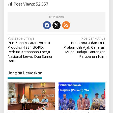
Post Views:
52,557
Ikuti Kami
N
Pos sebelumnya
Pos berikutnya
PEP Zona 4 Catat Potensi
PEP Zona 4 dan DLH
a
Produksi 4.834 BOPD,
Prabumulih Ajak Generasi
v
Perkuat Ketahanan Energi
Muda Hadapi Tantangan
Nasional Lewat Dua Sumur
Perubahan Iklim
i
Baru
g
Jangan Lewatkan
a
s
i
p
o
s