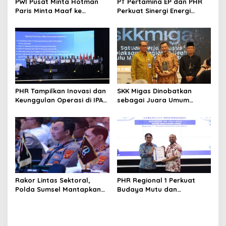
PWI Pusat Minta Hotman
PT Pertamina EP dan PHR
Paris Minta Maaf ke
Perkuat Sinergi Energi
Wartawan, Tegaskan
Nasional Lewat
Martabat Pers Harus
Kesepakatan Jual Beli Gas
Dihormati
di IPA Convex 2026
PHR Tampilkan Inovasi dan
SKK Migas Dinobatkan
Keunggulan Operasi di IPA
sebagai Juara Umum
Convex 2026 untuk Perkuat
Pengelolaan Anggaran
Ketahanan Energi Nasional
Negara 2025
Rakor Lintas Sektoral,
PHR Regional 1 Perkuat
Polda Sumsel Mantapkan
Budaya Mutu dan
Pengamanan Mudik
Perbaikan Berkelanjutan
Lebaran 2026