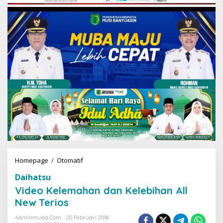
Homepage
/
Otomatif
V
i
Daihatsu
d
e
Video Kelemahan dan Kelebihan All
o
New Terios
K
e
Adminmuba.com
20 Februari 2018
l