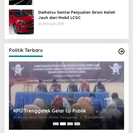
Daihatsu Santai Penjualan Sirion Kalah
Jauh dari Mobil LCGC
20 Februari 2018
Politik Terbaru
I
KPU Trenggalek Gelar Uji Publik
G
Di Berita, Jawa Timur, Politik, Trenggalek
|
13 Desember 2022
Di 