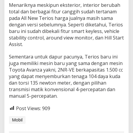
T
Menariknya meskipun eksterior, interior berubah
e
total dan berbagai fitur canggih sudah tertanam
r
i
pada All New Terios harga jualnya masih sama
o
dengan versi sebelumnya. Seperti diketahui, Terios
s
baru ini sudah dibekali fitur smart keyless, vehicle
stability control, around view monitor, dan Hill Start
Assist.
Sementara untuk dapur pacunya, Terios baru ini
juga memiliki mesin baru yang sama dengan mesin
Toyota Avanza yakni, 2NR-VE berkapasitas 1.500 cc
yang dapat menyemburkan tenaga 104 daya kuda
dan torsi 135 newton meter, dengan pilihan
transmisi matik konvensional 4-percepatan dan
manual 5-percepatan.
Post Views:
909
Mobil