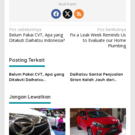
Ikuti Kami
N
Pos sebelumnya
Pos berikutnya
Belum Pakai CVT, Apa yang
Fix a Leak Week Reminds Us
a
Ditakuti Daihatsu Indonesia?
to Evaluate our Home
v
Plumbing
i
Posting Terkait
g
a
Belum Pakai CVT, Apa yang
Daihatsu Santai Penjualan
s
Ditakuti Daihatsu
Sirion Kalah Jauh dari
Indonesia?
Mobil LCGC
i
p
Jangan Lewatkan
o
s