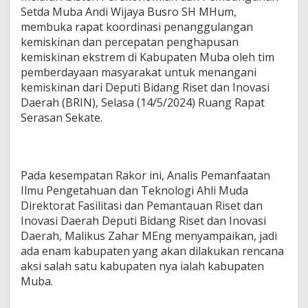
K
Setda Muba Andi Wijaya Busro SH MHum,
a
membuka rapat koordinasi penanggulangan
j
i
kemiskinan dan percepatan penghapusan
a
kemiskinan ekstrem di Kabupaten Muba oleh tim
n
pemberdayaan masyarakat untuk menangani
T
kemiskinan dari Deputi Bidang Riset dan Inovasi
u
n
Daerah (BRIN), Selasa (14/5/2024) Ruang Rapat
t
Serasan Sekate.
a
s
k
a
Pada kesempatan Rakor ini, Analis Pemanfaatan
n
K
Ilmu Pengetahuan dan Teknologi Ahli Muda
e
Direktorat Fasilitasi dan Pemantauan Riset dan
m
Inovasi Daerah Deputi Bidang Riset dan Inovasi
i
Daerah, Malikus Zahar MEng menyampaikan, jadi
s
k
ada enam kabupaten yang akan dilakukan rencana
i
aksi salah satu kabupaten nya ialah kabupaten
n
Muba.
a
n