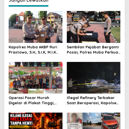
a
s
i
p
o
s
Kapolres Muba AKBP Ruri
Sembilan Pejabat Berganti
Prastowo, S.H, S.I.K, M.I.K
Posisi, Polres Muba Perkuat
Berikan Penghargaan
Soliditas dan Pelayanan
kepada 64 Personel
Presisi
Berprestasi
Operasi Pasar Murah
Illegal Refinery Terbakar
Digelar di Plakat Tinggi,
Saat Beroperasi, Kapolsek
Bank Sumsel Babel Beri
Sanga Desa Tegaskan
Subsidi untuk Ringankan
Penindakan dan
Beban Warga
Pencegahan Terus
Dilakukan