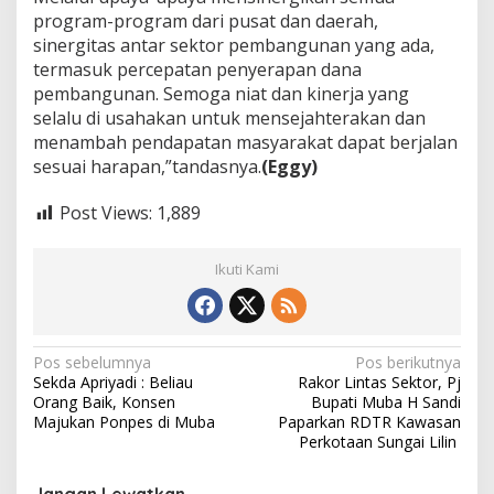
program-program dari pusat dan daerah,
sinergitas antar sektor pembangunan yang ada,
termasuk percepatan penyerapan dana
pembangunan. Semoga niat dan kinerja yang
selalu di usahakan untuk mensejahterakan dan
menambah pendapatan masyarakat dapat berjalan
sesuai harapan,”tandasnya.
(Eggy)
Post Views:
1,889
Ikuti Kami
N
Pos sebelumnya
Pos berikutnya
Sekda Apriyadi : Beliau
Rakor Lintas Sektor, Pj
a
Orang Baik, Konsen
Bupati Muba H Sandi
v
Majukan Ponpes di Muba
Paparkan RDTR Kawasan
Perkotaan Sungai Lilin
i
g
Jangan Lewatkan