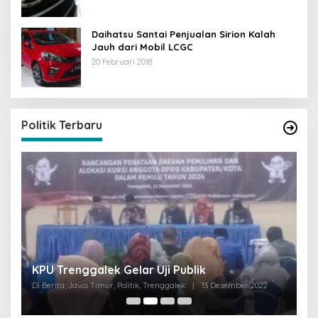
Daihatsu Santai Penjualan Sirion Kalah
Jauh dari Mobil LCGC
20 Februari 2018
Politik Terbaru
I
KPU Trenggalek Gelar Uji Publik
G
Di Berita, Jawa Timur, Politik, Trenggalek
|
13 Desember 2022
Di 