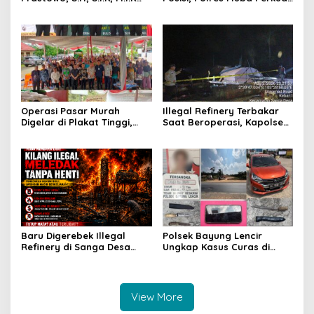
Berikan Penghargaan
Soliditas dan Pelayanan
kepada 64 Personel
Presisi
Berprestasi
Operasi Pasar Murah
Illegal Refinery Terbakar
Digelar di Plakat Tinggi,
Saat Beroperasi, Kapolsek
Bank Sumsel Babel Beri
Sanga Desa Tegaskan
Subsidi untuk Ringankan
Penindakan dan
Beban Warga
Pencegahan Terus
Dilakukan
Baru Digerebek Illegal
Polsek Bayung Lencir
Refinery di Sanga Desa
Ungkap Kasus Curas di
Meledak Lagi, Penegakan
Jalintas Palembang–Jambi,
Hukum Dipertanyakan
Satu Pelaku Ditangkap Dua
Masih Diburu
View More