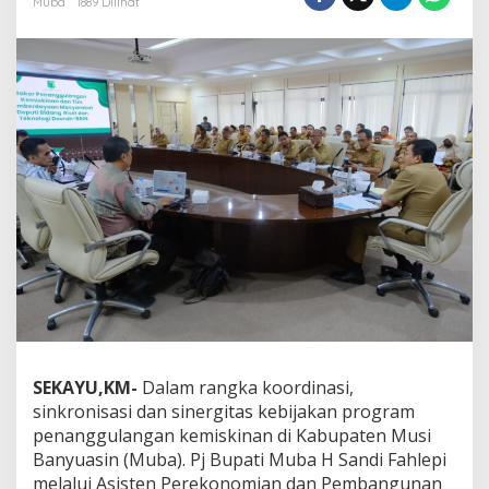
Muba
1889 Dilihat
b
a
R
a
k
o
r
B
e
r
s
a
m
a
B
R
I
N
,
SEKAYU,KM-
Dalam rangka koordinasi,
B
sinkronisasi dan sinergitas kebijakan program
a
h
penanggulangan kemiskinan di Kabupaten Musi
a
Banyuasin (Muba). Pj Bupati Muba H Sandi Fahlepi
s
melalui Asisten Perekonomian dan Pembangunan