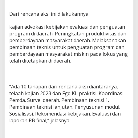
E
k
s
Dari rencana aksi ini dilakukannya
t
r
kajian advokasi kebijakan evaluasi dan penguatan
e
program di daerah. Peningkatan produktivitas dan
m
pemberdayaan masyarakat daerah. Melaksanakan
d
i
pembinaan teknis untuk penguatan program dan
M
pemberdayaan masyarakat miskin pada lokus yang
u
telah ditetapkan di daerah.
b
a
“Ada 10 tahapan dari rencana aksi diantaranya,
telaah kajian 2023 dan Fgd KL praktisi. Koordinasi
Pemda. Survei daerah. Pembinaan teknisi 1.
Pembinaan teknisi lanjutan. Penyusunan modul.
Sosialisasi. Rekomendasi kebijakan. Evaluasi dan
laporan RB final,” jelasnya.