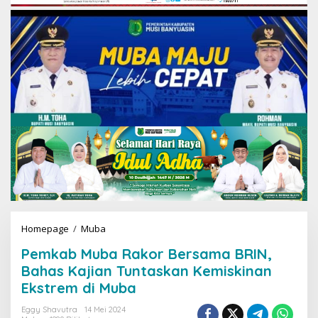
Homepage
/
Muba
P
e
Pemkab Muba Rakor Bersama BRIN,
m
k
Bahas Kajian Tuntaskan Kemiskinan
a
Ekstrem di Muba
b
M
Eggy Shavutra
14 Mei 2024
u