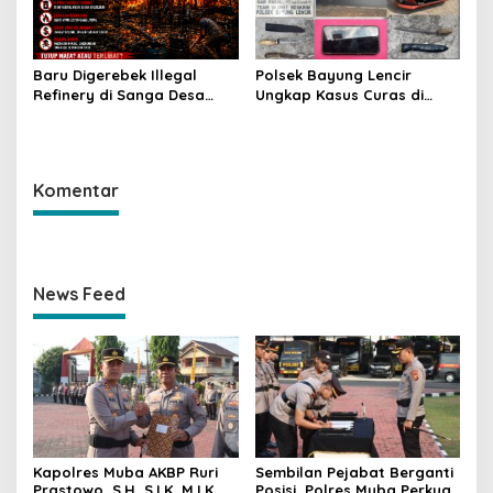
Baru Digerebek Illegal
Polsek Bayung Lencir
Refinery di Sanga Desa
Ungkap Kasus Curas di
Meledak Lagi, Penegakan
Jalintas Palembang–Jambi,
Hukum Dipertanyakan
Satu Pelaku Ditangkap Dua
Masih Diburu
Komentar
News Feed
Kapolres Muba AKBP Ruri
Sembilan Pejabat Berganti
Prastowo, S.H, S.I.K, M.I.K
Posisi, Polres Muba Perkuat