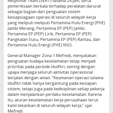
Response Team (SERT) selama 24 jam, serta
a
n
pemeriksaan berkala terhadap peralatan darurat
,
sebagai bagian dari penguatan sistem
J
kesiapsiagaan operasi di seluruh wilayah kerja
a
yang meliputi meliputi Pertamina Hulu Energi (PHE)
g
a
Jambi Merang, Pertamina EP (PEP) Jambi,
K
Pertamina EP (PEP) Lirik, Pertamina EP (PEP)
e
Pangkalan Susu, Pertamina EP (PEP) Rantau, dan
t
Pertamina Hulu Energi (PHE) NSO.
a
h
a
General Manager Zona 1 Mefredi, menyatakan
n
penguatan budaya keselamatan tetap menjadi
a
prioritas pada periode Idulfitri, seiring dengan
n
upaya menjaga seluruh aktivitas operasional
E
berjalan dengan aman. “Keamanan operasi selama
n
e
Idulfitri tidak hanya bergantung pada kesiapan
r
sistem, tetapi juga pada kedisiplinan setiap pekerja
g
dalam menjalankan perilaku keselamatan. Karena
i
itu, aturan keselamatan kerja perusahaan terus
S
a
kami tekankan di seluruh wilayah kerja,” ujar
a
Mefredi.