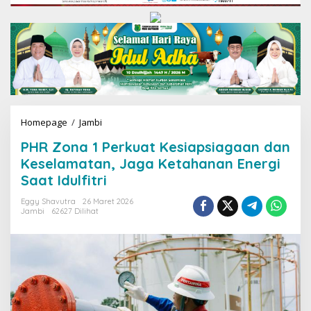
Homepage
/
Jambi
P
H
PHR Zona 1 Perkuat Kesiapsiagaan dan
R
Z
Keselamatan, Jaga Ketahanan Energi
o
Saat Idulfitri
n
a
Eggy Shavutra
26 Maret 2026
1
Jambi
62627 Dilihat
P
e
r
k
u
a
t
K