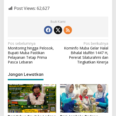
Post Views:
62,627
Ikuti Kami
N
Pos sebelumnya
Pos berikutnya
Monitoring hingga Pelosok,
Kominfo Muba Gelar Halal
a
Bupati Muba Pastikan
Bihalal Idulfitri 1447 H,
v
Pelayanan Tetap Prima
Pererat Silaturahmi dan
Pasca Lebaran
Tingkatkan Kinerja
i
g
Jangan Lewatkan
a
s
i
p
o