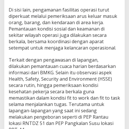
t
I
Di sisi lain, pengamanan fasilitas operasi turut
d
diperkuat melalui pemeriksaan arus keluar masuk
u
l
orang, barang, dan kendaraan di area kerja.
f
Pemantauan kondisi sosial dan keamanan di
i
sekitar wilayah operasi juga dilakukan secara
t
berkala, bersama koordinasi dengan aparat
r
setempat untuk menjaga kelancaran operasional.
i
Terkait dengan pengawasan di lapangan,
dilakukan pemantauan cuaca harian berdasarkan
informasi dari BMKG. Selain itu observasi aspek
Health, Safety, Security and Environment (HSSE)
secara rutin, hingga pemeriksaan kondisi
kesehatan pekerja secara berkala guna
memastikan dalam kondisi fit to work dan fit to task
selama menjalankan tugas. Terutama untuk
lapangan-lapangan yang saat ini sedang
melakukan pengeboran seperti di PEP Rantau
lokasi RNTDZ 51 dan PEP Pangkalan Susu lokasi