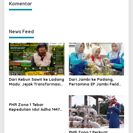
Komentar
News Feed
Dari Kebun Sawit ke Ladang
Dari Jambi ke Padang,
Madu: Jejak Transformasi
Pertamina EP Jambi Field
Desa Suka Maju Bersama
Cetak UMKM Tangguh
Program Beeyond Honey
Berdaya Saing, Kelompok
PHE Jambi Merang
KUALITAS Siap Lahirkan
Produk Unggulan Baru
PHR Zona 1 Tebar
Kepedulian Idul Adha 1447
H, Salurkan 67 Hewan
Kurban di Wilayah Operasi
Sumatera
PHR Zona 1 Perkuat