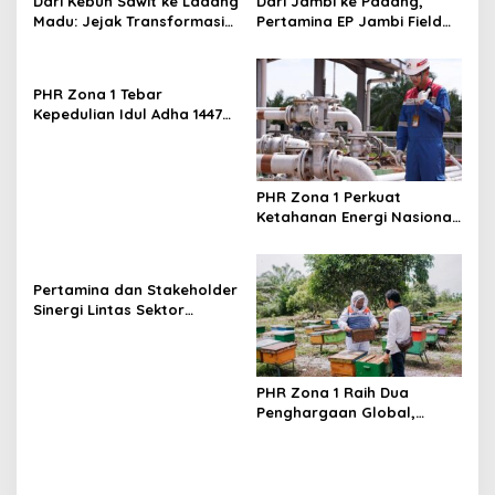
s
Dari Kebun Sawit ke Ladang
Dari Jambi ke Padang,
Madu: Jejak Transformasi
Pertamina EP Jambi Field
Desa Suka Maju Bersama
Cetak UMKM Tangguh
Program Beeyond Honey
Berdaya Saing, Kelompok
PHE Jambi Merang
KUALITAS Siap Lahirkan
PHR Zona 1 Tebar
Produk Unggulan Baru
Kepedulian Idul Adha 1447
H, Salurkan 67 Hewan
Kurban di Wilayah Operasi
Sumatera
PHR Zona 1 Perkuat
Ketahanan Energi Nasional,
Produksi Stabil dan
Temukan Sumur Produktif
Baru di Sumatera
Pertamina dan Stakeholder
Sinergi Lintas Sektor
Perkuat Pemanfaatan BMN
di Industri Hulu Migas
PHR Zona 1 Raih Dua
Penghargaan Global,
Tegaskan Komitmen ESG
Berbasis Pemberdayaan