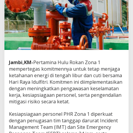
e
s
i
a
p
s
i
a
g
a
a
Jambi,KM-
Pertamina Hulu Rokan Zona 1
n
mempertegas komitmennya untuk tetap menjaga
d
a
ketahanan energi di tengah libur dan cuti bersama
n
Hari Raya Idulfitri. Komitmen ini diimplementasikan
K
dengan meningkatkan pengawasan keselamatan
e
kerja, kesiapsiagaan personel, serta pengendalian
s
mitigasi risiko secara ketat.
e
l
a
Kesiapsiagaan personel PHR Zona 1 diperkuat
m
dengan penugasan tim tanggap darurat Incident
a
Management Team (IMT) dan Site Emergency
t