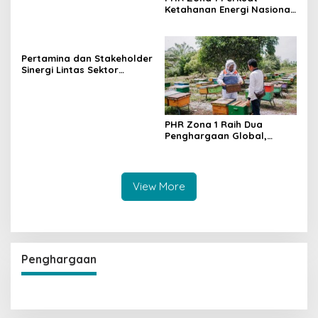
Ketahanan Energi Nasional,
Produksi Stabil dan
Temukan Sumur Produktif
Baru di Sumatera
Pertamina dan Stakeholder
Sinergi Lintas Sektor
Perkuat Pemanfaatan BMN
di Industri Hulu Migas
PHR Zona 1 Raih Dua
Penghargaan Global,
Tegaskan Komitmen ESG
Berbasis Pemberdayaan
View More
Penghargaan