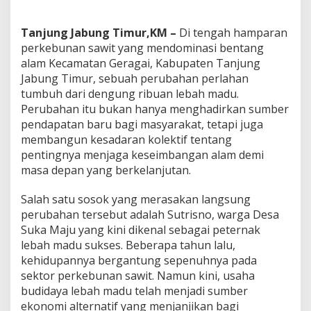
T
r
a
Tanjung Jabung Timur,KM –
Di tengah hamparan
n
perkebunan sawit yang mendominasi bentang
s
alam Kecamatan Geragai, Kabupaten Tanjung
f
o
Jabung Timur, sebuah perubahan perlahan
r
tumbuh dari dengung ribuan lebah madu.
m
Perubahan itu bukan hanya menghadirkan sumber
a
pendapatan baru bagi masyarakat, tetapi juga
s
membangun kesadaran kolektif tentang
i
D
pentingnya menjaga keseimbangan alam demi
e
masa depan yang berkelanjutan.
s
a
Salah satu sosok yang merasakan langsung
S
perubahan tersebut adalah Sutrisno, warga Desa
u
k
Suka Maju yang kini dikenal sebagai peternak
a
lebah madu sukses. Beberapa tahun lalu,
M
kehidupannya bergantung sepenuhnya pada
a
sektor perkebunan sawit. Namun kini, usaha
j
u
budidaya lebah madu telah menjadi sumber
B
ekonomi alternatif yang menjanjikan bagi