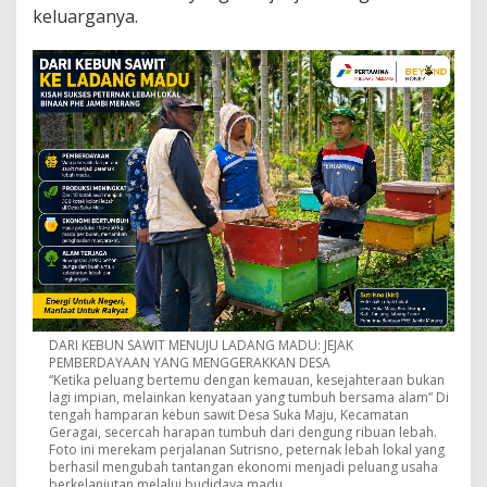
e
keluarganya.
r
s
a
m
a
P
r
o
g
r
a
m
B
e
e
y
o
DARI KEBUN SAWIT MENUJU LADANG MADU: JEJAK
n
PEMBERDAYAAN YANG MENGGERAKKAN DESA
d
“Ketika peluang bertemu dengan kemauan, kesejahteraan bukan
H
lagi impian, melainkan kenyataan yang tumbuh bersama alam” Di
o
tengah hamparan kebun sawit Desa Suka Maju, Kecamatan
Geragai, secercah harapan tumbuh dari dengung ribuan lebah.
n
Foto ini merekam perjalanan Sutrisno, peternak lebah lokal yang
e
berhasil mengubah tantangan ekonomi menjadi peluang usaha
y
berkelanjutan melalui budidaya madu.