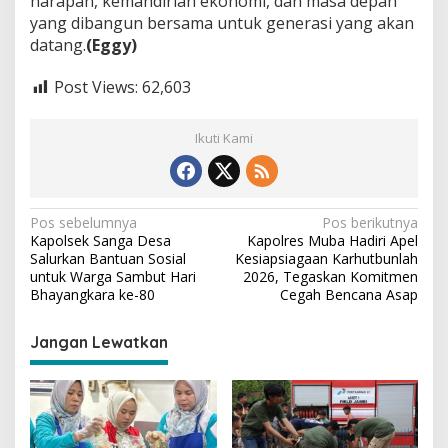
harapan, kemandirian ekonomi, dan masa depan
yang dibangun bersama untuk generasi yang akan
datang.
(Eggy)
Post Views:
62,603
Ikuti Kami
N
Pos sebelumnya
Pos berikutnya
Kapolsek Sanga Desa
Kapolres Muba Hadiri Apel
a
Salurkan Bantuan Sosial
Kesiapsiagaan Karhutbunlah
v
untuk Warga Sambut Hari
2026, Tegaskan Komitmen
Bhayangkara ke-80
Cegah Bencana Asap
i
g
Jangan Lewatkan
a
s
i