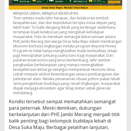
MENJAGA LEBAH, MENJAGA KEHIDUPAN
“Dari setetes madu lahir harapan, dari kolaborasi tumbuh
kesejahteraan, dan dari kepedulian tercipta masa depan yang
lebih baik.” Di balik dengung lebah yang terdengar sederhana,
tersimpan kisah kolaborasi yang mengubah kehidupan
masyarakat. Foto ini merekam semangat kebersamaan antara
PHE Jambi Merang dan warga Desa Suka Maju dalam membangun
ekonomi berbasis lingkungan melalui program Beyond Honey.
Program ini tidak hanya menghasilkan madu berkualitas, tetapi
juga menciptakan peluang usaha baru bagi masyarakat. Dari
puluhan kotak koloni yang terus berkembang, lahir sumber
penghasilan berkelanjutan yang mampu meningkatkan
kesejahteraan keluarga sekaligus memperkuat ekonomi desa.
Lebah menjadi simbol keseimbangan antara pembangunan dan
pelestarian alam. Melalui penanaman ribuan pohon pakan lebah
serta pengelolaan budidaya yang ramah lingkungan, masyarakat
diajak menjaga ekosistem agar tetap lestari untuk generasi
mendatang.
Kondisi tersebut sempat mematahkan semangat
para peternak. Meski demikian, dukungan
berkelanjutan dari PHE Jambi Merang menjadi titik
balik penting bagi kelompok budidaya lebah di
Desa Suka Maju. Berbagai pelatihan lanjutan,