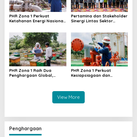
PHR Zona 1 Perkuat
Pertamina dan Stakeholder
Ketahanan Energi Nasional,
Sinergi Lintas Sektor
Produksi Stabil dan
Perkuat Pemanfaatan BMN
Temukan Sumur Produktif
di Industri Hulu Migas
Baru di Sumatera
PHR Zona 1 Raih Dua
PHR Zona 1 Perkuat
Penghargaan Global,
Kesiapsiagaan dan
Tegaskan Komitmen ESG
Keselamatan, Jaga
Berbasis Pemberdayaan
Ketahanan Energi Saat
Idulfitri
View More
Penghargaan