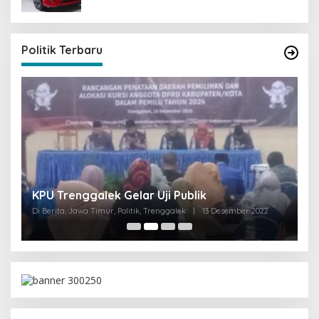
Politik Terbaru
I
KPU Trenggalek Gelar Uji Publik
G
Di Berita, Jawa Timur, Politik, Trenggalek
|
13 Desember 2022
Di 