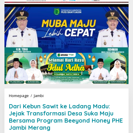
Homepage
/
Jambi
D
a
Dari Kebun Sawit ke Ladang Madu:
r
i
Jejak Transformasi Desa Suka Maju
K
Bersama Program Beeyond Honey PHE
e
Jambi Merang
b
u