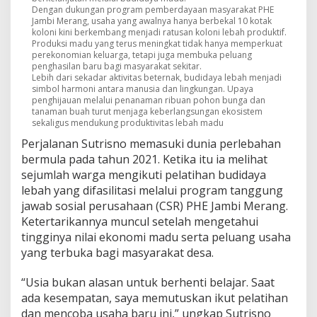
P
Dengan dukungan program pemberdayaan masyarakat PHE
H
Jambi Merang, usaha yang awalnya hanya berbekal 10 kotak
E
koloni kini berkembang menjadi ratusan koloni lebah produktif.
J
Produksi madu yang terus meningkat tidak hanya memperkuat
a
perekonomian keluarga, tetapi juga membuka peluang
penghasilan baru bagi masyarakat sekitar.
m
Lebih dari sekadar aktivitas beternak, budidaya lebah menjadi
b
simbol harmoni antara manusia dan lingkungan. Upaya
i
penghijauan melalui penanaman ribuan pohon bunga dan
M
tanaman buah turut menjaga keberlangsungan ekosistem
e
sekaligus mendukung produktivitas lebah madu
r
Perjalanan Sutrisno memasuki dunia perlebahan
a
n
bermula pada tahun 2021. Ketika itu ia melihat
g
sejumlah warga mengikuti pelatihan budidaya
lebah yang difasilitasi melalui program tanggung
jawab sosial perusahaan (CSR) PHE Jambi Merang.
Ketertarikannya muncul setelah mengetahui
tingginya nilai ekonomi madu serta peluang usaha
yang terbuka bagi masyarakat desa.
“Usia bukan alasan untuk berhenti belajar. Saat
ada kesempatan, saya memutuskan ikut pelatihan
dan mencoba usaha baru ini,” ungkap Sutrisno