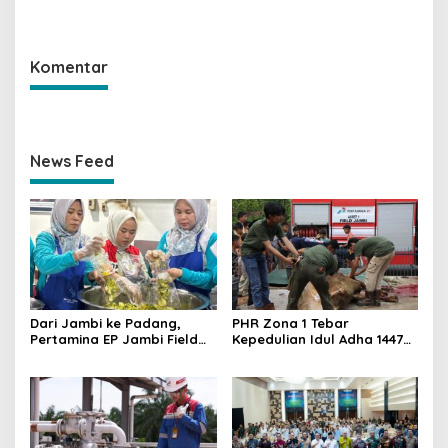
Berbasis Pemberdayaan
Ketahanan Energi Saat
Idulfitri
Komentar
News Feed
Dari Jambi ke Padang,
PHR Zona 1 Tebar
Pertamina EP Jambi Field
Kepedulian Idul Adha 1447
Cetak UMKM Tangguh
H, Salurkan 67 Hewan
Berdaya Saing, Kelompok
Kurban di Wilayah Operasi
KUALITAS Siap Lahirkan
Sumatera
Produk Unggulan Baru