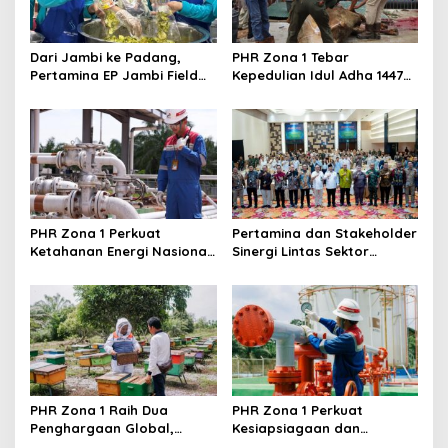
p
o
s
Dari Jambi ke Padang,
PHR Zona 1 Tebar
Pertamina EP Jambi Field
Kepedulian Idul Adha 1447
Cetak UMKM Tangguh
H, Salurkan 67 Hewan
Berdaya Saing, Kelompok
Kurban di Wilayah Operasi
KUALITAS Siap Lahirkan
Sumatera
Produk Unggulan Baru
PHR Zona 1 Perkuat
Pertamina dan Stakeholder
Ketahanan Energi Nasional,
Sinergi Lintas Sektor
Produksi Stabil dan
Perkuat Pemanfaatan BMN
Temukan Sumur Produktif
di Industri Hulu Migas
Baru di Sumatera
PHR Zona 1 Raih Dua
PHR Zona 1 Perkuat
Penghargaan Global,
Kesiapsiagaan dan
Tegaskan Komitmen ESG
Keselamatan, Jaga