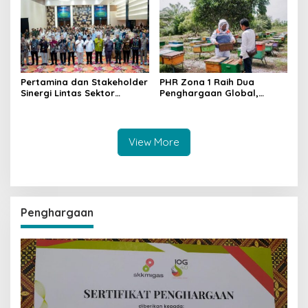
Sumatera
Baru di Sumatera
Pertamina dan Stakeholder
PHR Zona 1 Raih Dua
Sinergi Lintas Sektor
Penghargaan Global,
Perkuat Pemanfaatan BMN
Tegaskan Komitmen ESG
di Industri Hulu Migas
Berbasis Pemberdayaan
View More
Penghargaan