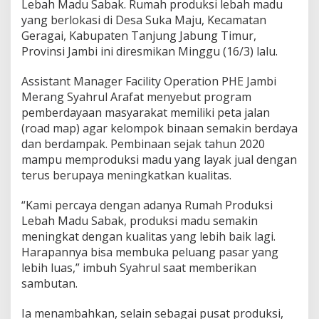
m
Lebah Madu Sabak. Rumah produksi lebah madu
b
yang berlokasi di Desa Suka Maju, Kecamatan
i
Geragai, Kabupaten Tanjung Jabung Timur,
M
Provinsi Jambi ini diresmikan Minggu (16/3) lalu.
e
r
a
Assistant Manager Facility Operation PHE Jambi
n
Merang Syahrul Arafat menyebut program
g
pemberdayaan masyarakat memiliki peta jalan
d
(road map) agar kelompok binaan semakin berdaya
e
n
dan berdampak. Pembinaan sejak tahun 2020
g
mampu memproduksi madu yang layak jual dengan
a
terus berupaya meningkatkan kualitas.
n
W
“Kami percaya dengan adanya Rumah Produksi
a
r
Lebah Madu Sabak, produksi madu semakin
g
meningkat dengan kualitas yang lebih baik lagi.
a
Harapannya bisa membuka peluang pasar yang
lebih luas,” imbuh Syahrul saat memberikan
sambutan.
Ia menambahkan, selain sebagai pusat produksi,