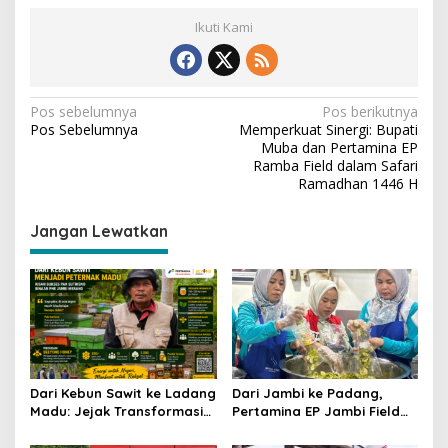
Ikuti Kami
N
Pos sebelumnya
Pos berikutnya
Pos Sebelumnya
Memperkuat Sinergi: Bupati
a
Muba dan Pertamina EP
v
Ramba Field dalam Safari
Ramadhan 1446 H
i
g
Jangan Lewatkan
a
s
i
p
o
s
Dari Kebun Sawit ke Ladang
Dari Jambi ke Padang,
Madu: Jejak Transformasi
Pertamina EP Jambi Field
Desa Suka Maju Bersama
Cetak UMKM Tangguh
Program Beeyond Honey
Berdaya Saing, Kelompok