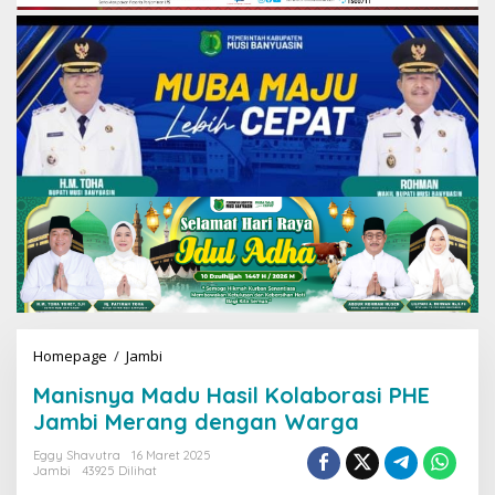
Homepage
/
Jambi
M
a
Manisnya Madu Hasil Kolaborasi PHE
n
i
Jambi Merang dengan Warga
s
n
Eggy Shavutra
16 Maret 2025
Jambi
43925 Dilihat
y
a