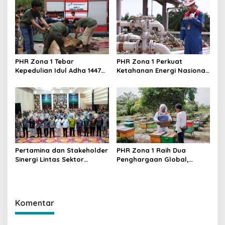
PHE Jambi Merang
KUALITAS Siap Lahirkan
Produk Unggulan Baru
PHR Zona 1 Tebar
PHR Zona 1 Perkuat
Kepedulian Idul Adha 1447
Ketahanan Energi Nasional,
H, Salurkan 67 Hewan
Produksi Stabil dan
Kurban di Wilayah Operasi
Temukan Sumur Produktif
Sumatera
Baru di Sumatera
Pertamina dan Stakeholder
PHR Zona 1 Raih Dua
Sinergi Lintas Sektor
Penghargaan Global,
Perkuat Pemanfaatan BMN
Tegaskan Komitmen ESG
di Industri Hulu Migas
Berbasis Pemberdayaan
Komentar