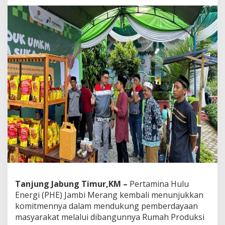
M
a
d
u
H
a
s
i
l
K
o
l
a
b
o
r
a
s
i
P
Tanjung Jabung Timur,KM –
Pertamina Hulu
H
Energi (PHE) Jambi Merang kembali menunjukkan
E
komitmennya dalam mendukung pemberdayaan
J
masyarakat melalui dibangunnya Rumah Produksi
a