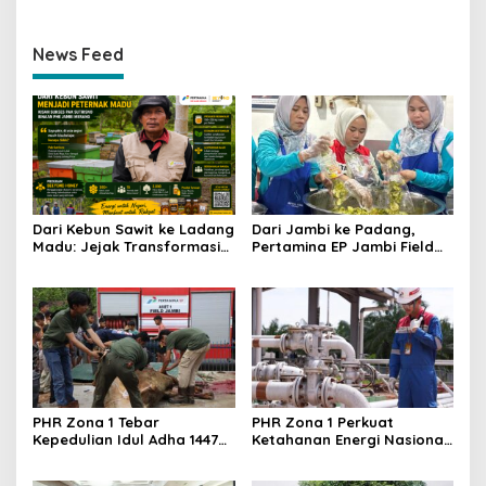
News Feed
Dari Kebun Sawit ke Ladang
Dari Jambi ke Padang,
Madu: Jejak Transformasi
Pertamina EP Jambi Field
Desa Suka Maju Bersama
Cetak UMKM Tangguh
Program Beeyond Honey
Berdaya Saing, Kelompok
PHE Jambi Merang
KUALITAS Siap Lahirkan
Produk Unggulan Baru
PHR Zona 1 Tebar
PHR Zona 1 Perkuat
Kepedulian Idul Adha 1447
Ketahanan Energi Nasional,
H, Salurkan 67 Hewan
Produksi Stabil dan
Kurban di Wilayah Operasi
Temukan Sumur Produktif