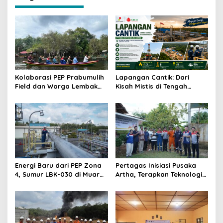
a
s
i
p
o
s
Kolaborasi PEP Prabumulih
Lapangan Cantik: Dari
Field dan Warga Lembak
Kisah Mistis di Tengah
Ubah Danau Kumuh Menjadi
Kebun Karet Menjadi Aset
Sumber Penghidupan
Strategis Penopang Energi
Berkelanjutan
Indonesia
Energi Baru dari PEP Zona
Pertagas Inisiasi Pusaka
4, Sumur LBK-030 di Muara
Artha, Terapkan Teknologi
Enim Berpotensi Produksi
Migas untuk Bersihkan
3.073 BOPD
Infrastruktur Pipa Air Desa