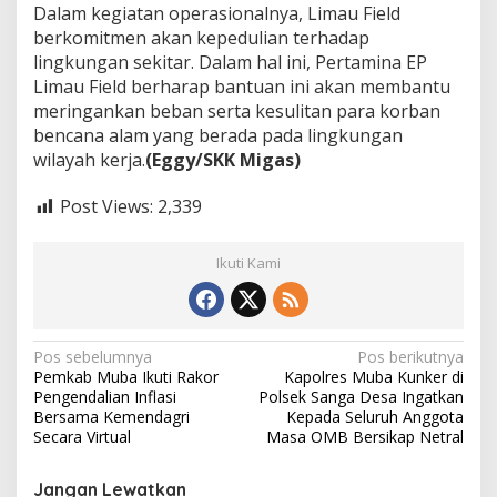
Dalam kegiatan operasionalnya, Limau Field
berkomitmen akan kepedulian terhadap
lingkungan sekitar. Dalam hal ini, Pertamina EP
Limau Field berharap bantuan ini akan membantu
meringankan beban serta kesulitan para korban
bencana alam yang berada pada lingkungan
wilayah kerja.
(Eggy/SKK Migas)
Post Views:
2,339
Ikuti Kami
N
Pos sebelumnya
Pos berikutnya
Pemkab Muba Ikuti Rakor
Kapolres Muba Kunker di
a
Pengendalian Inflasi
Polsek Sanga Desa Ingatkan
v
Bersama Kemendagri
Kepada Seluruh Anggota
Secara Virtual
Masa OMB Bersikap Netral
i
g
Jangan Lewatkan