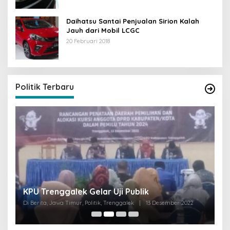
Daihatsu Santai Penjualan Sirion Kalah
Jauh dari Mobil LCGC
20 Februari 2018
Politik Terbaru
I
KPU Trenggalek Gelar Uji Publik
G
Di Berita, Jawa Timur, Politik, Trenggalek
|
13 Desember 2022
Di 