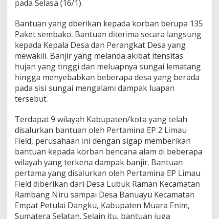
n
pada Selasa (16/1).
B
a
Bantuan yang dberikan kepada korban berupa 135
n
Paket sembako. Bantuan diterima secara langsung
t
kepada Kepala Desa dan Perangkat Desa yang
u
a
mewakili. Banjir yang melanda akibat itensitas
n
hujan yang tinggi dan meluapnya sungai lematang
B
hingga menyebabkan beberapa desa yang berada
a
pada sisi sungai mengalami dampak luapan
n
j
tersebut.
i
r
Terdapat 9 wilayah Kabupaten/kota yang telah
k
disalurkan bantuan oleh Pertamina EP 2 Limau
e
Field, perusahaan ini dengan sigap memberikan
9
D
bantuan kepada korban bencana alam di beberapa
e
wilayah yang terkena dampak banjir. Bantuan
s
pertama yang disalurkan oleh Pertamina EP Limau
a
Field diberikan dari Desa Lubuk Raman Kecamatan
Rambang Niru sampai Desa Banuayu Kecamatan
Empat Petulai Dangku, Kabupaten Muara Enim,
Sumatera Selatan. Selain itu, bantuan juga