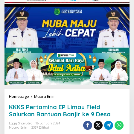
Homepage
/
Muara Enim
K
K
KKKS Pertamina EP Limau Field
K
S
Salurkan Bantuan Banjir ke 9 Desa
P
e
Eggy Shavutra
16 Januari 2024
Muara Enim
2339 Dilihat
r
t