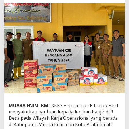
a
m
i
n
a
E
P
L
i
m
a
u
F
i
e
l
d
S
a
l
MUARA ENIM, KM-
KKKS Pertamina EP Limau Field
u
menyalurkan bantuan kepada korban banjir di 9
r
Desa pada Wilayah Kerja Operasional yang berada
k
di Kabupaten Muara Enim dan Kota Prabumulih,
a