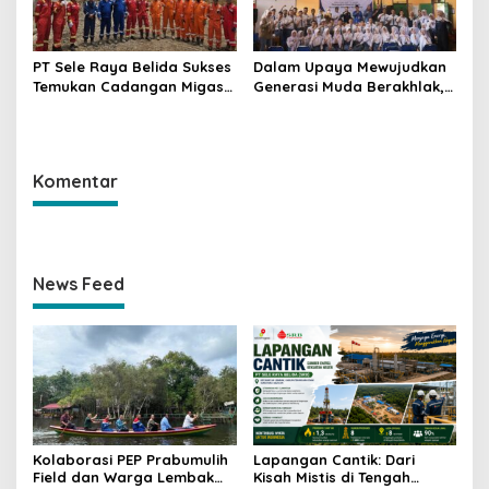
PT Sele Raya Belida Sukses
Dalam Upaya Mewujudkan
Temukan Cadangan Migas
Generasi Muda Berakhlak,
Baru di Sumur Sungai
Sehat dan Berkarakter, SKK
Anggur Selatan-
Migas – Medco E&P Gelar
Sosialisasi di SMA Negeri 1
Gunung Megang
Komentar
News Feed
Kolaborasi PEP Prabumulih
Lapangan Cantik: Dari
Field dan Warga Lembak
Kisah Mistis di Tengah