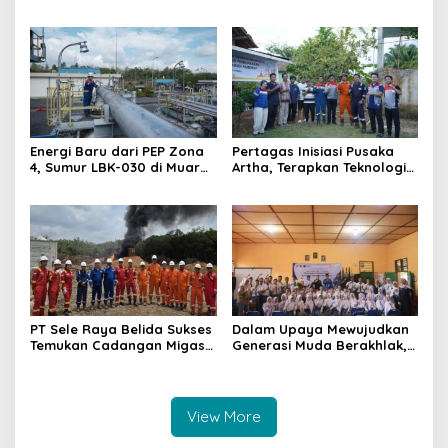
Ubah Danau Kumuh Menjadi
Kebun Karet Menjadi Aset
Sumber Penghidupan
Strategis Penopang Energi
Berkelanjutan
Indonesia
Energi Baru dari PEP Zona
Pertagas Inisiasi Pusaka
4, Sumur LBK-030 di Muara
Artha, Terapkan Teknologi
Enim Berpotensi Produksi
Migas untuk Bersihkan
3.073 BOPD
Infrastruktur Pipa Air Desa
PT Sele Raya Belida Sukses
Dalam Upaya Mewujudkan
Temukan Cadangan Migas
Generasi Muda Berakhlak,
Baru di Sumur Sungai
Sehat dan Berkarakter, SKK
Anggur Selatan-
Migas – Medco E&P Gelar
Sosialisasi di SMA Negeri 1
Gunung Megang
View More