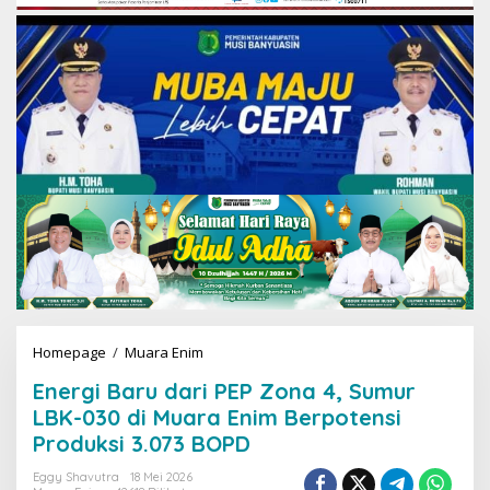
Homepage
/
Muara Enim
E
n
Energi Baru dari PEP Zona 4, Sumur
e
r
LBK-030 di Muara Enim Berpotensi
g
Produksi 3.073 BOPD
i
B
Eggy Shavutra
18 Mei 2026
a