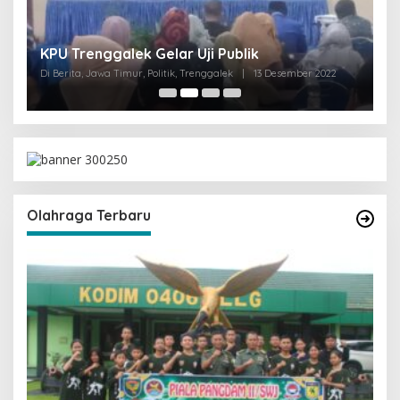
I
KPU Trenggalek Gelar Uji Publik
G
Di Berita, Jawa Timur, Politik, Trenggalek
|
13 Desember 2022
Di 
Olahraga Terbaru