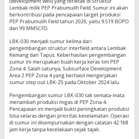
(development well) yang terletak di Struktur
r
o
Lembak milik PEP Prabumulih Field. Sumur ini akan
d
berkontribusi pada pencapaian target produksi
u
PEP Prabumulih Field tahun 2026, yaitu 9.519 BOPD
k
dan 99 MMSCFD.
s
i
3
LBK-030 menjadi sumur kelima dari
.
pengembangan struktur interfield antara Lembak
0
Kemang dan Tapus. Keberhasilan pengembangan
7
sumur ini merupakan buah kerja keras tim PEP
3
Zona 4. Salah satunya, Subsurface Development
B
O
Area 2 PEP Zona 4 yang berhasil mengerjakan
P
sumur step out LBK-25 pada Oktober 2024 lalu.
D
Pengembangan sumur LBK-030 tak semata-mata
menambah produksi migas di PEP Zona 4.
Pencapaian ini menjadi bukti peningkatan produksi
bisa selaras dengan prioritas keselamatan. Operasi
di sumur ini disempurnakan dengan catatan 42.168
jam kerja tanpa kecelakaan sejak tajak.