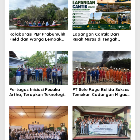
Kolaborasi PEP Prabumulih
Lapangan Cantik: Dari
Field dan Warga Lembak
Kisah Mistis di Tengah
Ubah Danau Kumuh Menjadi
Kebun Karet Menjadi Aset
Sumber Penghidupan
Strategis Penopang Energi
Berkelanjutan
Indonesia
Pertagas Inisiasi Pusaka
PT Sele Raya Belida Sukses
Artha, Terapkan Teknologi
Temukan Cadangan Migas
Migas untuk Bersihkan
Baru di Sumur Sungai
Infrastruktur Pipa Air Desa
Anggur Selatan-