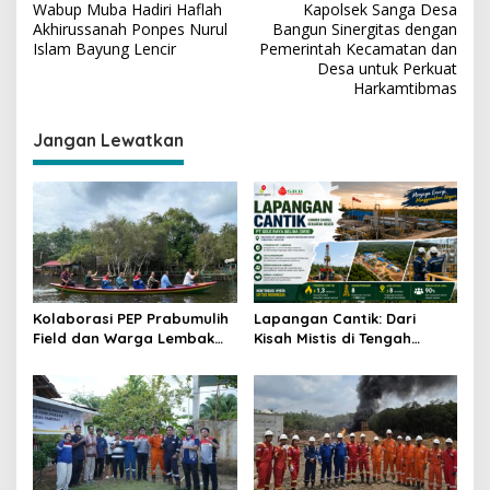
Wabup Muba Hadiri Haflah
Kapolsek Sanga Desa
a
Akhirussanah Ponpes Nurul
Bangun Sinergitas dengan
v
Islam Bayung Lencir
Pemerintah Kecamatan dan
Desa untuk Perkuat
i
Harkamtibmas
g
Jangan Lewatkan
a
s
i
p
o
s
Kolaborasi PEP Prabumulih
Lapangan Cantik: Dari
Field dan Warga Lembak
Kisah Mistis di Tengah
Ubah Danau Kumuh Menjadi
Kebun Karet Menjadi Aset
Sumber Penghidupan
Strategis Penopang Energi
Berkelanjutan
Indonesia