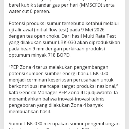
0
barel kubik standar gas per hari (MMSCFD) serta
3
water cut 0 persen.
0
d
i
Potensi produksi sumur tersebut diketahui melalui
M
uji alir awal (initial flow test) pada 9 Mei 2026
u
dengan tes open choke. Dari hasil Multi Rate Test
a
yang dilakukan sumur LBK-030 akan diproduksikan
r
a
pada bean 9 mm dengan perkiraan produksi
E
optumum minyak 718 BOPD.
n
i
“PEP Zona 4 terus melakukan pengembangan
m
potensi sumber-sumber energi baru. LBK-030
B
e
menjadi cerminan keseriusan perusahaan untuk
r
berkontribusi mencapai target produksi nasional,”
p
kata General Manager PEP Zona 4 Djudjuwanto. Ia
o
menambahkan bahwa inovasi-inovasi teknis
t
e
pengeboran yang dilakukan Zona 4 banyak
n
membuahkan hasil.
s
i
Sumur LBK-030 merupakan sumur pengembangan
P