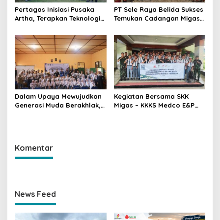
Pertagas Inisiasi Pusaka
PT Sele Raya Belida Sukses
Artha, Terapkan Teknologi
Temukan Cadangan Migas
Migas untuk Bersihkan
Baru di Sumur Sungai
Infrastruktur Pipa Air Desa
Anggur Selatan-
Dalam Upaya Mewujudkan
Kegiatan Bersama SKK
Generasi Muda Berakhlak,
Migas – KKKS Medco E&P
Sehat dan Berkarakter, SKK
Indonesia dan Batalyon
Migas – Medco E&P Gelar
Infanteri 141/Aneka Yudha
Sosialisasi di SMA Negeri 1
Jaya Prakosa (AYJP) Muara
Gunung Megang
Enim
Komentar
News Feed