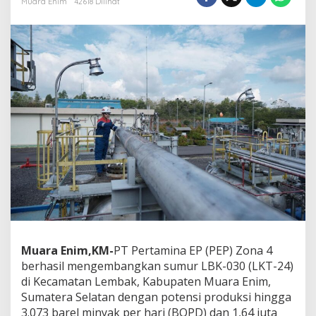
Muara Enim
42618 Dilihat
r
u
d
a
r
i
P
E
P
Z
o
n
a
4
,
S
u
m
u
Muara Enim,KM-
PT Pertamina EP (PEP) Zona 4
r
berhasil mengembangkan sumur LBK-030 (LKT-24)
L
B
di Kecamatan Lembak, Kabupaten Muara Enim,
K
Sumatera Selatan dengan potensi produksi hingga
-
3.073 barel minyak per hari (BOPD) dan 1,64 juta