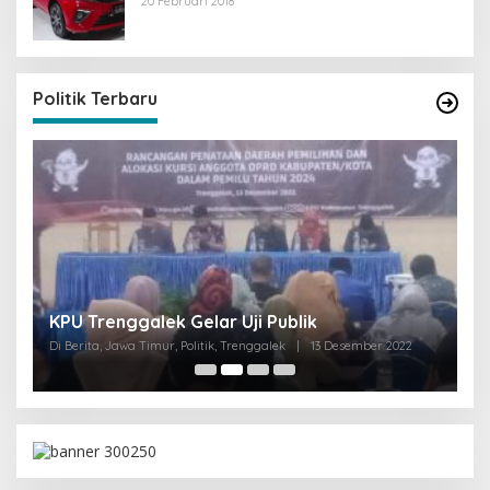
20 Februari 2018
Politik Terbaru
I
KPU Trenggalek Gelar Uji Publik
G
Di Berita, Jawa Timur, Politik, Trenggalek
|
13 Desember 2022
Di 