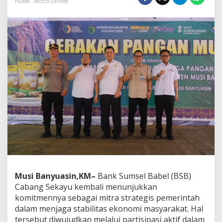
Muba
83505 Dilihat
e
l
B
a
b
e
l
C
a
b
a
n
g
S
e
k
a
y
u
Musi Banyuasin,KM–
Bank Sumsel Babel (BSB)
P
Cabang Sekayu kembali menunjukkan
e
r
komitmennya sebagai mitra strategis pemerintah
k
dalam menjaga stabilitas ekonomi masyarakat. Hal
u
tersebut diwujudkan melalui partisipasi aktif dalam