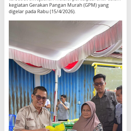
a
kegiatan Gerakan Pangan Murah (GPM) yang
t
digelar pada Rabu (15/4/2026).
S
t
a
b
i
l
i
t
a
s
E
k
o
n
o
m
i
R
a
k
y
a
t