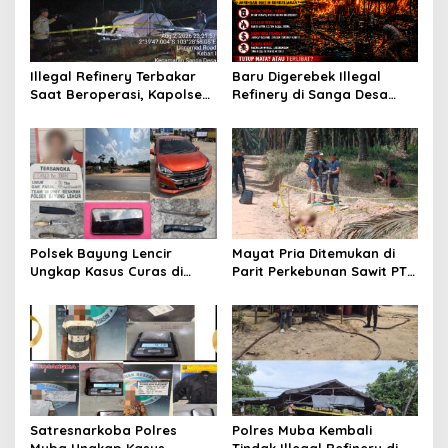
p
o
s
Illegal Refinery Terbakar
Baru Digerebek Illegal
Saat Beroperasi, Kapolsek
Refinery di Sanga Desa
Sanga Desa Tegaskan
Meledak Lagi, Penegakan
Penindakan dan
Hukum Dipertanyakan
Pencegahan Terus
Dilakukan
Polsek Bayung Lencir
Mayat Pria Ditemukan di
Ungkap Kasus Curas di
Parit Perkebunan Sawit PT
Jalintas Palembang–Jambi,
Hindoli Keluang, Polisi
Satu Pelaku Ditangkap Dua
Selidiki Penyebab Kematian
Masih Diburu
Satresnarkoba Polres
Polres Muba Kembali
Muba Ungkap Kasus
Tindak Illegal Refinery di