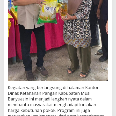
L
e
w
a
t
G
e
r
a
k
a
n
P
a
n
g
a
n
M
Kegiatan yang berlangsung di halaman Kantor
u
Dinas Ketahanan Pangan Kabupaten Musi
r
Banyuasin ini menjadi langkah nyata dalam
a
h
membantu masyarakat menghadapi lonjakan
harga kebutuhan pokok. Program ini juga
merupakan implementasi dari nota kesepahaman