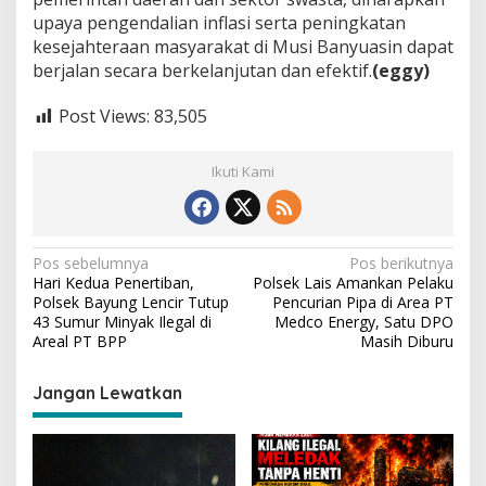
upaya pengendalian inflasi serta peningkatan
kesejahteraan masyarakat di Musi Banyuasin dapat
berjalan secara berkelanjutan dan efektif.
(eggy)
Post Views:
83,505
Ikuti Kami
N
Pos sebelumnya
Pos berikutnya
Hari Kedua Penertiban,
Polsek Lais Amankan Pelaku
a
Polsek Bayung Lencir Tutup
Pencurian Pipa di Area PT
v
43 Sumur Minyak Ilegal di
Medco Energy, Satu DPO
Areal PT BPP
Masih Diburu
i
g
Jangan Lewatkan
a
s
i