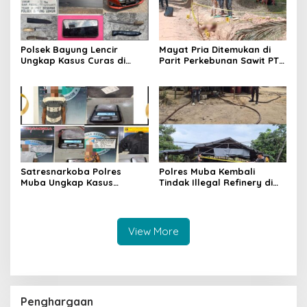
Polsek Bayung Lencir
Mayat Pria Ditemukan di
Ungkap Kasus Curas di
Parit Perkebunan Sawit PT
Jalintas Palembang–Jambi,
Hindoli Keluang, Polisi
Satu Pelaku Ditangkap Dua
Selidiki Penyebab Kematian
Masih Diburu
Satresnarkoba Polres
Polres Muba Kembali
Muba Ungkap Kasus
Tindak Illegal Refinery di
Narkotika, Tiga Tersangka
Bayung Lencir, Empat
dan Puluhan Paket Sabu
Terduga Pelaku Diamankan
Diamankan
View More
Penghargaan