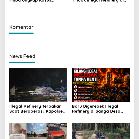
Narkotika, Tiga Tersangka
Bayung Lencir, Empat
dan Puluhan Paket Sabu
Terduga Pelaku Diamankan
Diamankan
Komentar
News Feed
Illegal Refinery Terbakar
Baru Digerebek Illegal
Saat Beroperasi, Kapolsek
Refinery di Sanga Desa
Sanga Desa Tegaskan
Meledak Lagi, Penegakan
Penindakan dan
Hukum Dipertanyakan
Pencegahan Terus
Dilakukan