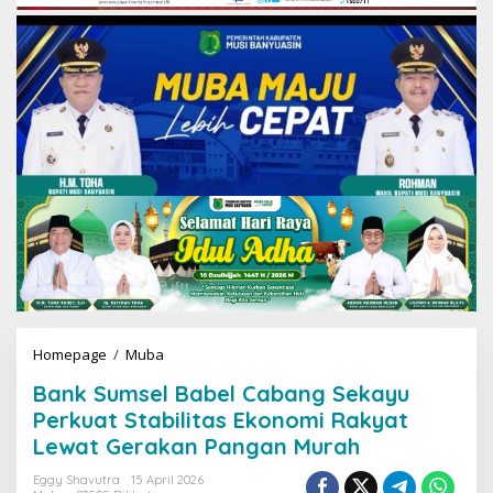
Homepage
/
Muba
B
a
Bank Sumsel Babel Cabang Sekayu
n
k
Perkuat Stabilitas Ekonomi Rakyat
S
Lewat Gerakan Pangan Murah
u
m
Eggy Shavutra
15 April 2026
s