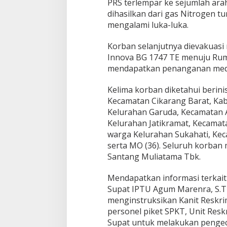
PRS terlempar ke sejumlah arah
dihasilkan dari gas Nitrogen t
mengalami luka-luka.
Korban selanjutnya dievakuas
Innova BG 1747 TE menuju Ruma
mendapatkan penanganan med
Kelima korban diketahui berini
Kecamatan Cikarang Barat, Kab
Kelurahan Garuda, Kecamatan A
Kelurahan Jatikramat, Kecamatan
warga Kelurahan Sukahati, Ke
serta MO (36). Seluruh korban
Santang Muliatama Tbk.
Mendapatkan informasi terkait 
Supat IPTU Agum Marenra, S.Tr.
menginstruksikan Kanit Reskrim
personel piket SPKT, Unit Resk
Supat untuk melakukan pengece