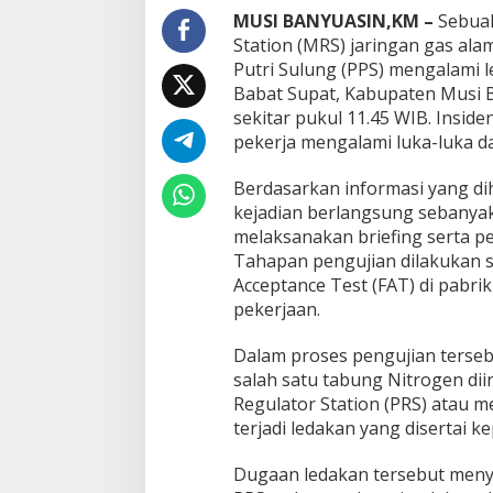
i
MUSI BANYUASIN,KM –
Sebuah
S
Station (MRS) jaringan gas ala
e
Putri Sulung (PPS) mengalami 
l
Babat Supat, Kabupaten Musi B
i
d
sekitar pukul 11.45 WIB. Insid
i
pekerja mengalami luka-luka d
k
i
Berdasarkan informasi yang di
P
kejadian berlangsung sebanyak
e
n
melaksanakan briefing serta per
y
Tahapan pengujian dilakukan s
e
Acceptance Test (FAT) di pabrik
b
pekerjaan.
a
b
I
Dalam proses pengujian terseb
n
salah satu tabung Nitrogen dii
s
Regulator Station (PRS) atau m
i
terjadi ledakan yang disertai k
d
e
n
Dugaan ledakan tersebut menye