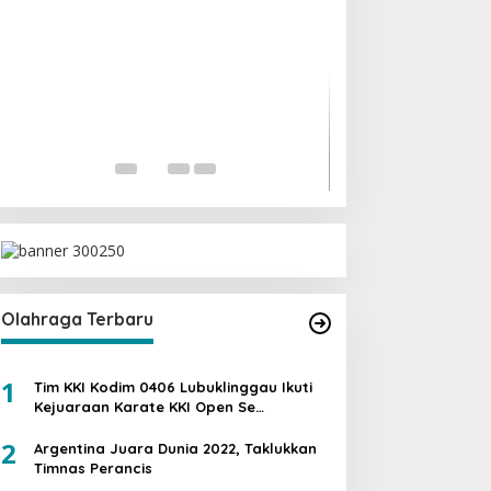
Ini Dia Hubungan
dengan Gerindra
Di Berita, Politik
|
19 Fe
Olahraga Terbaru
1
Tim KKI Kodim 0406 Lubuklinggau Ikuti
Kejuaraan Karate KKI Open Se
Sumatera PIALA PANGDAM II /SWJ
2
Argentina Juara Dunia 2022, Taklukkan
Timnas Perancis