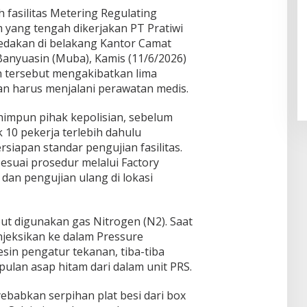
 fasilitas Metering Regulating
m yang tengah dikerjakan PT Pratiwi
ledakan di belakang Kantor Camat
anyuasin (Muba), Kamis (11/6/2026)
en tersebut mengakibatkan lima
an harus menjalani perawatan medis.
himpun pihak kepolisian, sebelum
 10 pekerja terlebih dahulu
siapan standar pengujian fasilitas.
esuai prosedur melalui Factory
 dan pengujian ulang di lokasi
ut digunakan gas Nitrogen (N2). Saat
njeksikan ke dalam Pressure
esin pengatur tekanan, tiba-tiba
epulan asap hitam dari dalam unit PRS.
babkan serpihan plat besi dari box