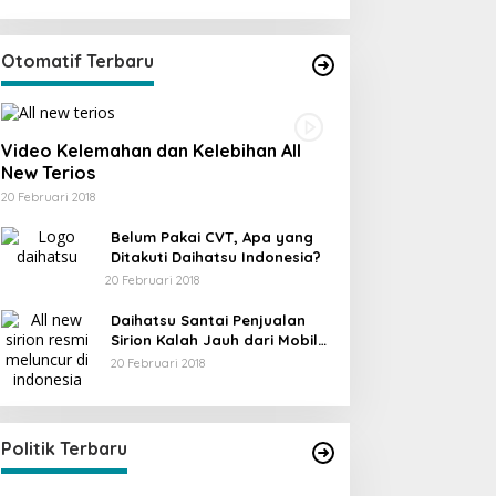
Otomatif Terbaru
Video Kelemahan dan Kelebihan All
New Terios
20 Februari 2018
Belum Pakai CVT, Apa yang
Ditakuti Daihatsu Indonesia?
20 Februari 2018
Daihatsu Santai Penjualan
Sirion Kalah Jauh dari Mobil
LCGC
20 Februari 2018
KPU Trenggalek Gelar Uji Publik
Di Berita, Jawa Timur, Politik, Trenggalek
|
13
Desember 2022
Politik Terbaru