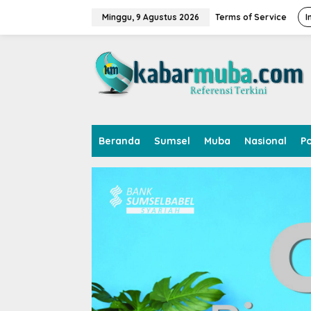
L
e
Minggu, 9 Agustus 2026
Terms of Service
I
w
a
t
i
k
e
k
o
n
Beranda
Sumsel
Muba
Nasional
Po
t
e
n