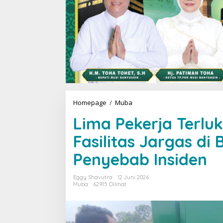
Homepage
/
Muba
L
i
Lima Pekerja Terlu
m
a
Fasilitas Jargas di 
P
e
Penyebab Insiden
k
e
r
Eggy Shavutra
12 Juni 2026
j
Muba
62915 Dilihat
a
T
e
r