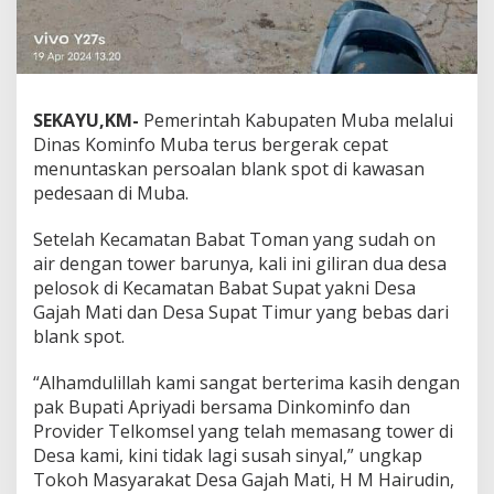
K
a
s
i
h
k
SEKAYU,KM-
Pemerintah Kabupaten Muba melalui
e
Dinas Kominfo Muba terus bergerak cepat
P
j
menuntaskan persoalan blank spot di kawasan
B
pedesaan di Muba.
u
p
Setelah Kecamatan Babat Toman yang sudah on
a
air dengan tower barunya, kali ini giliran dua desa
t
i
pelosok di Kecamatan Babat Supat yakni Desa
A
Gajah Mati dan Desa Supat Timur yang bebas dari
p
blank spot.
r
i
“Alhamdulillah kami sangat berterima kasih dengan
y
a
pak Bupati Apriyadi bersama Dinkominfo dan
d
Provider Telkomsel yang telah memasang tower di
i
Desa kami, kini tidak lagi susah sinyal,” ungkap
M
Tokoh Masyarakat Desa Gajah Mati, H M Hairudin,
a