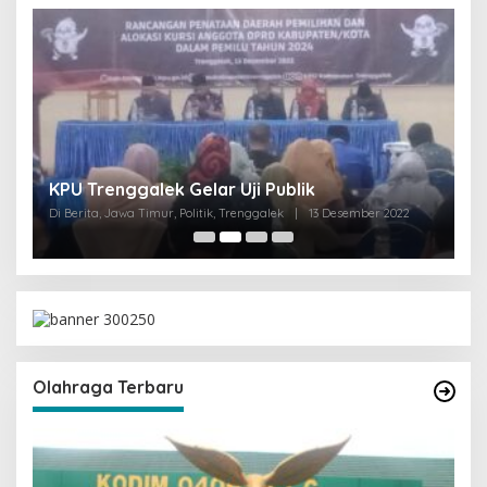
I
KPU Trenggalek Gelar Uji Publik
G
Di Berita, Jawa Timur, Politik, Trenggalek
|
13 Desember 2022
Di 
Olahraga Terbaru