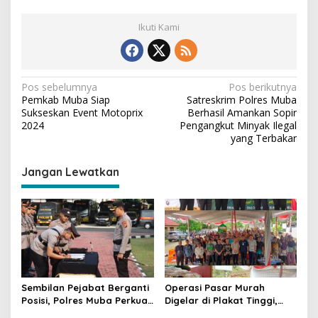
Ikuti Kami
N
Pos sebelumnya
Pos berikutnya
Pemkab Muba Siap
Satreskrim Polres Muba
a
Sukseskan Event Motoprix
Berhasil Amankan Sopir
v
2024
Pengangkut Minyak Ilegal
yang Terbakar
i
g
Jangan Lewatkan
a
s
i
p
o
s
Sembilan Pejabat Berganti
Operasi Pasar Murah
Posisi, Polres Muba Perkuat
Digelar di Plakat Tinggi,
Soliditas dan Pelayanan
Bank Sumsel Babel Beri