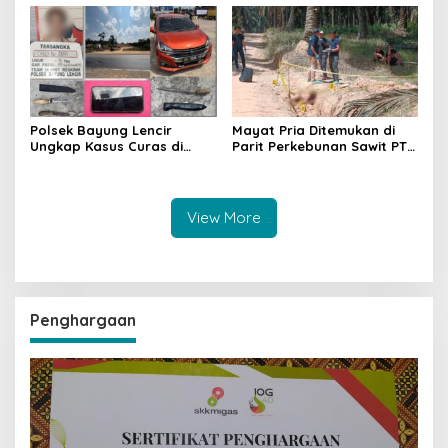
Penindakan dan
Hukum Dipertanyakan
Pencegahan Terus
Dilakukan
Polsek Bayung Lencir
Mayat Pria Ditemukan di
Ungkap Kasus Curas di
Parit Perkebunan Sawit PT
Jalintas Palembang–Jambi,
Hindoli Keluang, Polisi
Satu Pelaku Ditangkap Dua
Selidiki Penyebab Kematian
Masih Diburu
View More
Penghargaan