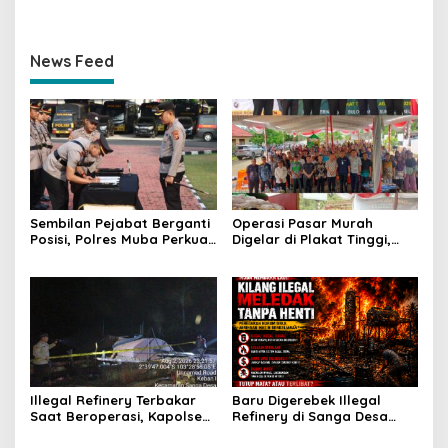
News Feed
Sembilan Pejabat Berganti
Operasi Pasar Murah
Posisi, Polres Muba Perkuat
Digelar di Plakat Tinggi,
Soliditas dan Pelayanan
Bank Sumsel Babel Beri
Presisi
Subsidi untuk Ringankan
Beban Warga
Illegal Refinery Terbakar
Baru Digerebek Illegal
Saat Beroperasi, Kapolsek
Refinery di Sanga Desa
Sanga Desa Tegaskan
Meledak Lagi, Penegakan