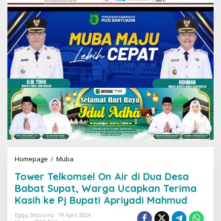
Homepage
/
Muba
T
o
Tower Telkomsel On Air di Dua Desa
w
e
Babat Supat, Warga Ucapkan Terima
r
Kasih ke Pj Bupati Apriyadi Mahmud
T
e
Eggy Shavutra
19 April 2024
l