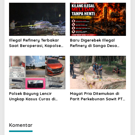
Presisi
Subsidi untuk Ringankan
Beban Warga
Illegal Refinery Terbakar
Baru Digerebek Illegal
Saat Beroperasi, Kapolsek
Refinery di Sanga Desa
Sanga Desa Tegaskan
Meledak Lagi, Penegakan
Penindakan dan
Hukum Dipertanyakan
Pencegahan Terus
Dilakukan
Polsek Bayung Lencir
Mayat Pria Ditemukan di
Ungkap Kasus Curas di
Parit Perkebunan Sawit PT
Jalintas Palembang–Jambi,
Hindoli Keluang, Polisi
Satu Pelaku Ditangkap Dua
Selidiki Penyebab Kematian
Masih Diburu
Komentar