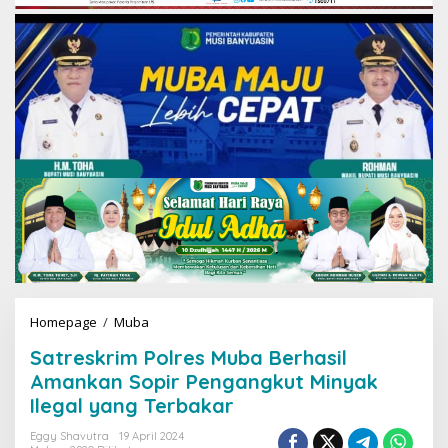
Homepage
/
Muba
S
a
Satreskrim Polres Muba Berhasil
t
r
Amankan Sopir Pengangkut Minyak
e
Ilegal yang Terbakar
s
k
Eggy Shavutra
19 April 2024
r