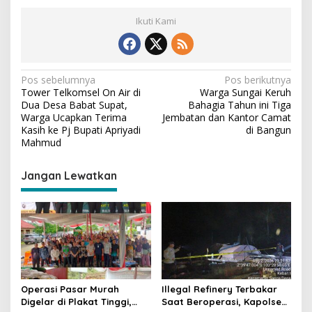
Ikuti Kami
N
Pos sebelumnya
Pos berikutnya
Tower Telkomsel On Air di
Warga Sungai Keruh
a
Dua Desa Babat Supat,
Bahagia Tahun ini Tiga
v
Warga Ucapkan Terima
Jembatan dan Kantor Camat
Kasih ke Pj Bupati Apriyadi
di Bangun
i
Mahmud
g
Jangan Lewatkan
a
s
i
p
o
s
Operasi Pasar Murah
Illegal Refinery Terbakar
Digelar di Plakat Tinggi,
Saat Beroperasi, Kapolsek