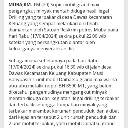
k
MUBA,KM-
FM (20) Sopir mobil grand max
a
pengangkut minyak mentah diduga hasil ilegal
n
S
Drilling yang terbakar di desa Dawas kecamatan
o
Keluang yang sempat melarikan diri telah
p
diamankan oleh Satuan Reskrim polres Muba pada
i
hari Rabu (17/04/2024) sekira pukul 22.00 wib
r
P
setelah yang bersangkutan diantar oleh
e
keluarganya menyerahkan diri .
n
g
Sebagaimana sebelumnya pada hari Rabu
a
(17/04/2024) sekira pukul 16.30 wib di jalan desa
n
g
Dawas Kecamatan Keluang Kabupaten Musi
k
Banyuasin 1 unit mobil Daihatsu grand max warna
u
abu-abu metalik nopol BH 8590 MT, yang belum
t
diketahui pengemudinya mengangkut minyak
M
mentah diduga dari kegiatan Ilegal drilling terbakar
i
n
dan terbalik sehingga tumpahan minyak yang
y
terbakar merambat kerumah penduduk, dan akibat
a
dari kejadian tersebut 2 unit rumah penduduk dan
k
2 unit mobil terbakar, yaitu mobil Daihatsu grand
I