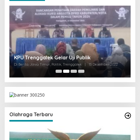
I
KPU Trenggalek Gelar Uji Publik
G
Di Berita, Jawa Timur, Politik, Trenggalek
|
13 Desember 2022
Di 
Olahraga Terbaru