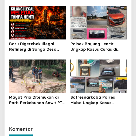
Bank Sumsel Babel Beri
Sanga Desa Tegaskan
Subsidi untuk Ringankan
Penindakan dan
Beban Warga
Pencegahan Terus
Dilakukan
Baru Digerebek Illegal
Polsek Bayung Lencir
Refinery di Sanga Desa
Ungkap Kasus Curas di
Meledak Lagi, Penegakan
Jalintas Palembang–Jambi,
Hukum Dipertanyakan
Satu Pelaku Ditangkap Dua
Masih Diburu
Mayat Pria Ditemukan di
Satresnarkoba Polres
Parit Perkebunan Sawit PT
Muba Ungkap Kasus
Hindoli Keluang, Polisi
Narkotika, Tiga Tersangka
Selidiki Penyebab Kematian
dan Puluhan Paket Sabu
Diamankan
Komentar