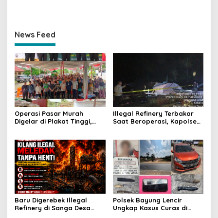
News Feed
Operasi Pasar Murah
Illegal Refinery Terbakar
Digelar di Plakat Tinggi,
Saat Beroperasi, Kapolsek
Bank Sumsel Babel Beri
Sanga Desa Tegaskan
Subsidi untuk Ringankan
Penindakan dan
Beban Warga
Pencegahan Terus
Dilakukan
Baru Digerebek Illegal
Polsek Bayung Lencir
Refinery di Sanga Desa
Ungkap Kasus Curas di
Meledak Lagi, Penegakan
Jalintas Palembang–Jambi,