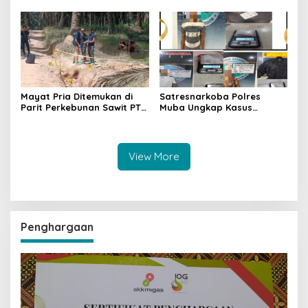
Hukum Dipertanyakan
Satu Pelaku Ditangkap Dua
Masih Diburu
Mayat Pria Ditemukan di
Satresnarkoba Polres
Parit Perkebunan Sawit PT
Muba Ungkap Kasus
Hindoli Keluang, Polisi
Narkotika, Tiga Tersangka
Selidiki Penyebab Kematian
dan Puluhan Paket Sabu
Diamankan
View More
Penghargaan