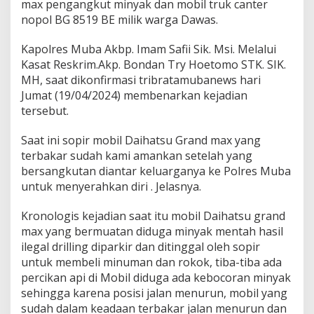
l
max pengangkut minyak dan mobil truk canter
e
nopol BG 8519 BE milik warga Dawas.
g
a
Kapolres Muba Akbp. Imam Safii Sik. Msi. Melalui
l
Kasat Reskrim.Akp. Bondan Try Hoetomo STK. SIK.
y
a
MH, saat dikonfirmasi tribratamubanews hari
n
Jumat (19/04/2024) membenarkan kejadian
g
tersebut.
T
e
Saat ini sopir mobil Daihatsu Grand max yang
r
b
terbakar sudah kami amankan setelah yang
a
bersangkutan diantar keluarganya ke Polres Muba
k
untuk menyerahkan diri . Jelasnya.
a
r
Kronologis kejadian saat itu mobil Daihatsu grand
max yang bermuatan diduga minyak mentah hasil
ilegal drilling diparkir dan ditinggal oleh sopir
untuk membeli minuman dan rokok, tiba-tiba ada
percikan api di Mobil diduga ada kebocoran minyak
sehingga karena posisi jalan menurun, mobil yang
sudah dalam keadaan terbakar jalan menurun dan