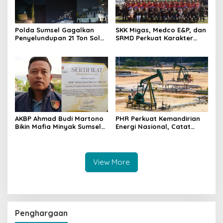
Polda Sumsel Gagalkan
SKK Migas, Medco E&P, dan
Penyelundupan 21 Ton Solar
SRMD Perkuat Karakter
Ilegal di Perairan Gandus,
Generasi Muda Demi
Lima Pelaku Diamankan
Ketahanan Energi Nasional
AKBP Ahmad Budi Martono
PHR Perkuat Kemandirian
Bikin Mafia Minyak Sumsel
Energi Nasional, Catat
Ketar-ketir, Sitaan Ilegal
Kinerja Gemilang
Disulap Jadi Rp7,59 Miliar
Sepanjang 2025
untuk Negara Raih
Penghargaan SKK Migas
View More
Penghargaan