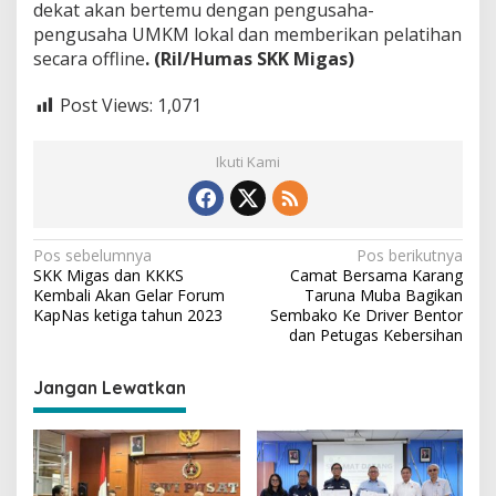
dekat akan bertemu dengan pengusaha-
pengusaha UMKM lokal dan memberikan pelatihan
secara offline
. (Ril/Humas SKK Migas)
Post Views:
1,071
Ikuti Kami
N
Pos sebelumnya
Pos berikutnya
SKK Migas dan KKKS
Camat Bersama Karang
a
Kembali Akan Gelar Forum
Taruna Muba Bagikan
v
KapNas ketiga tahun 2023
Sembako Ke Driver Bentor
dan Petugas Kebersihan
i
g
Jangan Lewatkan
a
s
i