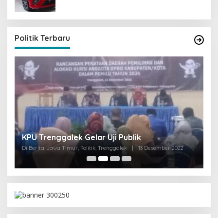
Politik Terbaru
I
KPU Trenggalek Gelar Uji Publik
G
Di Berita, Jawa Timur, Politik, Trenggalek
|
13 Desember 2022
Di 