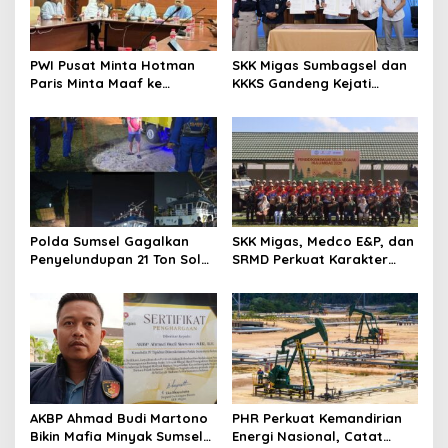
p
o
s
PWI Pusat Minta Hotman
SKK Migas Sumbagsel dan
Paris Minta Maaf ke
KKKS Gandeng Kejati
Wartawan, Tegaskan
Sumsel, Perkuat Sinergi
Martabat Pers Harus
Hukum Demi Kelancaran
Dihormati
Operasi Hulu Migas
Polda Sumsel Gagalkan
SKK Migas, Medco E&P, dan
Penyelundupan 21 Ton Solar
SRMD Perkuat Karakter
Ilegal di Perairan Gandus,
Generasi Muda Demi
Lima Pelaku Diamankan
Ketahanan Energi Nasional
AKBP Ahmad Budi Martono
PHR Perkuat Kemandirian
Bikin Mafia Minyak Sumsel
Energi Nasional, Catat