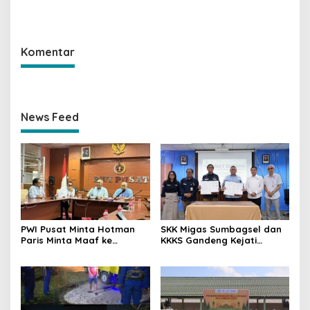
Ketar-ketir, Sitaan Ilegal
Kinerja Gemilang
Disulap Jadi Rp7,59 Miliar
Sepanjang 2025
untuk Negara Raih
Penghargaan SKK Migas
Komentar
News Feed
PWI Pusat Minta Hotman
SKK Migas Sumbagsel dan
Paris Minta Maaf ke
KKKS Gandeng Kejati
Wartawan, Tegaskan
Sumsel, Perkuat Sinergi
Martabat Pers Harus
Hukum Demi Kelancaran
Dihormati
Operasi Hulu Migas