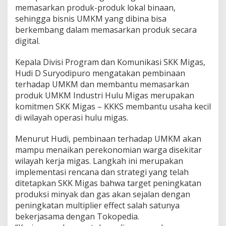
U
memasarkan produk-produk lokal binaan,
M
sehingga bisnis UMKM yang dibina bisa
K
M
berkembang dalam memasarkan produk secara
I
digital.
n
d
Kepala Divisi Program dan Komunikasi SKK Migas,
u
Hudi D Suryodipuro mengatakan pembinaan
s
t
terhadap UMKM dan membantu memasarkan
r
produk UMKM Industri Hulu Migas merupakan
i
komitmen SKK Migas – KKKS membantu usaha kecil
H
di wilayah operasi hulu migas.
u
l
u
Menurut Hudi, pembinaan terhadap UMKM akan
M
mampu menaikan perekonomian warga disekitar
i
wilayah kerja migas. Langkah ini merupakan
g
implementasi rencana dan strategi yang telah
a
ditetapkan SKK Migas bahwa target peningkatan
s
produksi minyak dan gas akan sejalan dengan
peningkatan multiplier effect salah satunya
bekerjasama dengan Tokopedia.