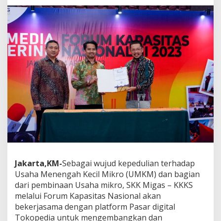
G
a
n
d
e
n
g
T
o
k
o
p
e
d
i
a
P
a
Jakarta,KM-
Sebagai wujud kepedulian terhadap
s
Usaha Menengah Kecil Mikro (UMKM) dan bagian
a
dari pembinaan Usaha mikro, SKK Migas – KKKS
r
melalui Forum Kapasitas Nasional akan
k
a
bekerjasama dengan platform Pasar digital
n
Tokopedia untuk mengembangkan dan