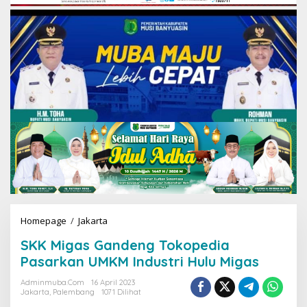
Homepage
/
Jakarta
S
K
SKK Migas Gandeng Tokopedia
K
M
Pasarkan UMKM Industri Hulu Migas
i
g
Adminmuba.com
16 April 2023
Jakarta
,
Palembang
1071 Dilihat
a
s