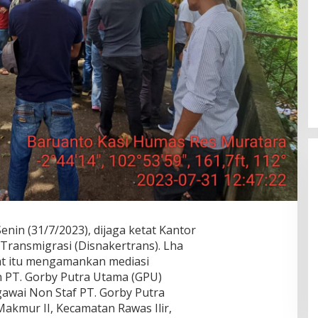
Susno Duaji Serukan IKJB Dukung
Heri Amalindo, Nyalon Gubernur
Sumsel dan Jadi
Di Berita, Politik
|
18 Juni 2023
enin (31/7/2023), dijaga ketat Kantor
Transmigrasi (Disnakertrans). Lha
lat itu mengamankan mediasi
 PT. Gorby Putra Utama (GPU)
awai Non Staf PT. Gorby Putra
akmur II, Kecamatan Rawas Ilir,