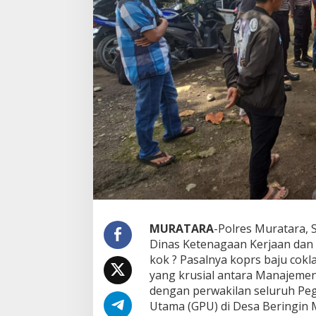
g
e
m
e
n
P
T
G
o
r
b
y
d
a
n
p
e
g
MURATARA
-Polres Muratara, S
a
Dinas Ketenagaan Kerjaan dan 
w
a
kok ? Pasalnya koprs baju cok
i
yang krusial antara Manajemen
n
dengan perwakilan seluruh Peg
y
Utama (GPU) di Desa Beringin M
a