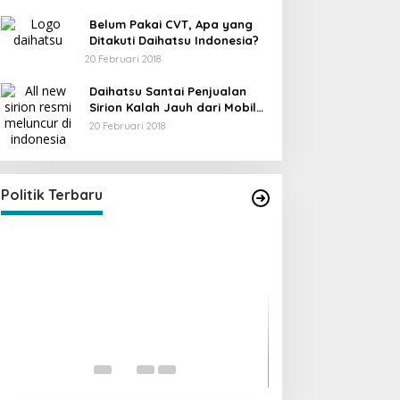
Belum Pakai CVT, Apa yang
Ditakuti Daihatsu Indonesia?
20 Februari 2018
Daihatsu Santai Penjualan
Sirion Kalah Jauh dari Mobil
LCGC
20 Februari 2018
KPU Trenggalek Gelar Uji Publik
Di Berita, Jawa Timur, Politik, Trenggalek
|
13
Desember 2022
Politik Terbaru
Ini Dia Hubungan
dengan Gerindra
Di Berita, Politik
|
19 Fe