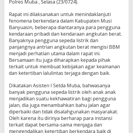
A
Polres Muba , Selasa (23/0724).
t
u
Rapat ini dilaksanakan untuk menindaklanjuti
r
fenomena berkendara dalam Kabupaten Musi
a
Banyuasin, beberapa diantaranya para pengguna
n
B
kendaraan pribadi dan kendaraan angkutan berat.
e
Banyaknya pengguna sepeda listrik dan
r
panjangnya antrian angkutan berat mengisi BBM
k
menjadi perhatian utama dalam rapat ini.
e
n
Bersamaan itu juga diharapkan kepada pihak
d
terkait untuk membuat kebijakan agar keamanan
a
dan ketertiban lalulintas terjaga dengan baik.
r
a
Dikatakan Asisten I Setda Muba, bahwasanya
banyak pengguna sepeda listrik oleh anak anak
menjadikan suatu kekhawatiran bagi pengguna
jalan, dia juga menambahkan bahu jalan agar
diperbaiki dan tidak disalahgunakan masyarakat.
Oleh karena itu dirinya berharap para instansi
terkait dapat bersama-sama menjaga dan
mengendalikan ketertiban berkendara baik di