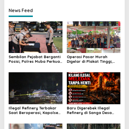
News Feed
Sembilan Pejabat Berganti
Operasi Pasar Murah
Posisi, Polres Muba Perkuat
Digelar di Plakat Tinggi,
Soliditas dan Pelayanan
Bank Sumsel Babel Beri
Presisi
Subsidi untuk Ringankan
Beban Warga
Illegal Refinery Terbakar
Baru Digerebek Illegal
Saat Beroperasi, Kapolsek
Refinery di Sanga Desa
Sanga Desa Tegaskan
Meledak Lagi, Penegakan
Penindakan dan
Hukum Dipertanyakan
Pencegahan Terus