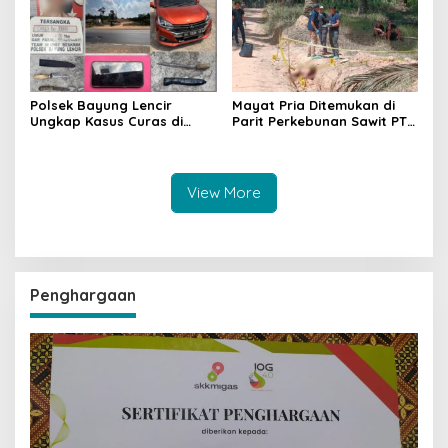
Dilakukan
Polsek Bayung Lencir
Mayat Pria Ditemukan di
Ungkap Kasus Curas di
Parit Perkebunan Sawit PT
Jalintas Palembang–Jambi,
Hindoli Keluang, Polisi
Satu Pelaku Ditangkap Dua
Selidiki Penyebab Kematian
Masih Diburu
View More
Penghargaan