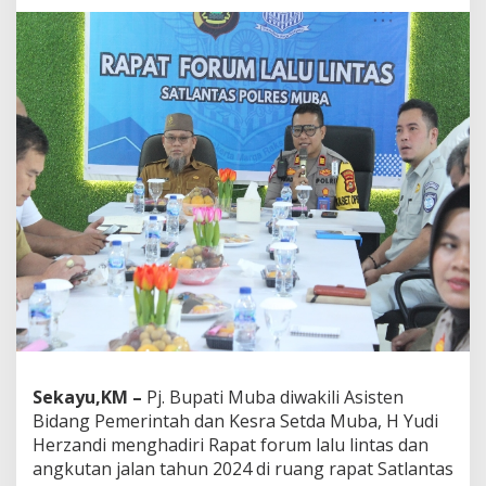
b
a
D
u
k
u
n
g
R
e
n
c
a
n
a
P
e
m
b
u
Sekayu,KM –
Pj. Bupati Muba diwakili Asisten
a
Bidang Pemerintah dan Kesra Setda Muba, H Yudi
t
Herzandi menghadiri Rapat forum lalu lintas dan
a
angkutan jalan tahun 2024 di ruang rapat Satlantas
n