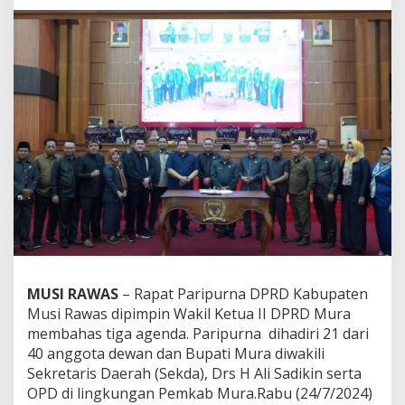
a
D
P
R
D
M
u
s
i
R
a
w
a
s
S
e
p
MUSI RAWAS
– Rapat Paripurna DPRD Kabupaten
a
k
Musi Rawas dipimpin Wakil Ketua II DPRD Mura
a
membahas tiga agenda. Paripurna dihadiri 21 dari
t
40 anggota dewan dan Bupati Mura diwakili
B
Sekretaris Daerah (Sekda), Drs H Ali Sadikin serta
a
h
OPD di lingkungan Pemkab Mura.Rabu (24/7/2024)