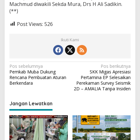
Machmud diwakili Sekda Mura, Drs H Ali Sadikin.
(**)
Post Views:
526
Ikuti Kami
N
Pos sebelumnya
Pos berikutnya
Pemkab Muba Dukung
SKK Migas Apresiasi
a
Rencana Pembuatan Aturan
Pertamina EP Selesaikan
v
Berkendara
Perekaman Survey Seismik
2D – AMALIA Tanpa Insiden
i
g
Jangan Lewatkan
a
s
i
p