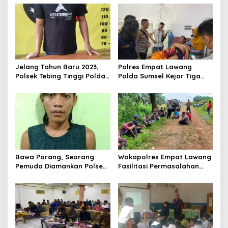
s
i
p
o
s
Jelang Tahun Baru 2023,
Polres Empat Lawang
Polsek Tebing Tinggi Polda
Polda Sumsel Kejar Tiga
Sumsel Ringkus Pengedar
Pelaku, Kasi Humas :
Togel
Himbau Menyerahkan Diri
Bawa Parang, Seorang
Wakapolres Empat Lawang
Pemuda Diamankan Polsek
Fasilitasi Permasalahan
Muara Pinang
Lahan Antara Masyarakat
dan PT SMS, Akhirnya
Menghasilkan Kesepakatan