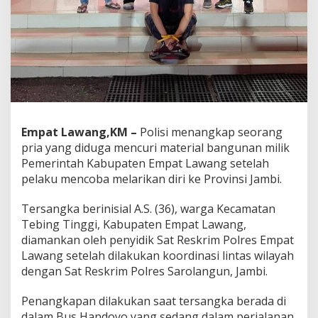
m
k
a
b
E
m
p
a
t
L
a
Empat Lawang,KM –
Polisi menangkap seorang
w
pria yang diduga mencuri material bangunan milik
a
Pemerintah Kabupaten Empat Lawang setelah
n
pelaku mencoba melarikan diri ke Provinsi Jambi.
g
D
i
Tersangka berinisial A.S. (36), warga Kecamatan
t
Tebing Tinggi, Kabupaten Empat Lawang,
a
diamankan oleh penyidik Sat Reskrim Polres Empat
n
Lawang setelah dilakukan koordinasi lintas wilayah
g
k
dengan Sat Reskrim Polres Sarolangun, Jambi.
a
p
Penangkapan dilakukan saat tersangka berada di
d
dalam Bus Handoyo yang sedang dalam perjalanan