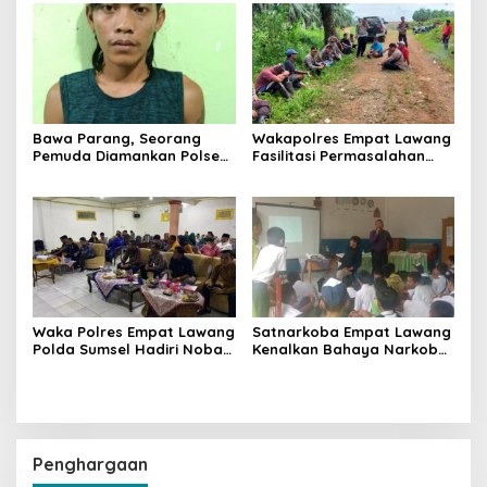
Bawa Parang, Seorang
Wakapolres Empat Lawang
Pemuda Diamankan Polsek
Fasilitasi Permasalahan
Muara Pinang
Lahan Antara Masyarakat
dan PT SMS, Akhirnya
Menghasilkan Kesepakatan
Waka Polres Empat Lawang
Satnarkoba Empat Lawang
Polda Sumsel Hadiri Nobar
Kenalkan Bahaya Narkoba
Penetapan Parpol Peserta
pada Siswa SMP
Pemilu 2024
Penghargaan