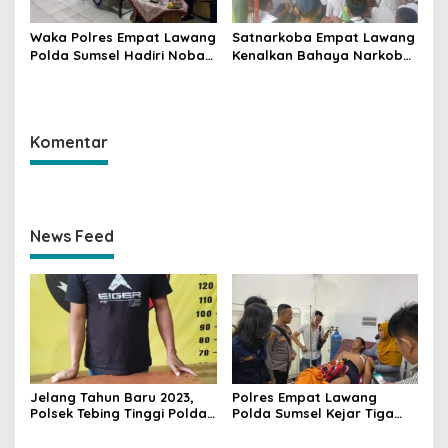
Waka Polres Empat Lawang
Satnarkoba Empat Lawang
Polda Sumsel Hadiri Nobar
Kenalkan Bahaya Narkoba
Penetapan Parpol Peserta
pada Siswa SMP
Pemilu 2024
Komentar
News Feed
Jelang Tahun Baru 2023,
Polres Empat Lawang
Polsek Tebing Tinggi Polda
Polda Sumsel Kejar Tiga
Sumsel Ringkus Pengedar
Pelaku, Kasi Humas :
Togel
Himbau Menyerahkan Diri