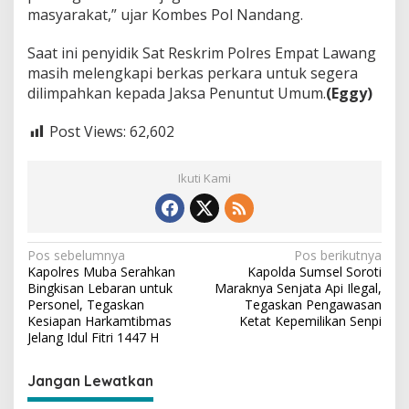
masyarakat,” ujar Kombes Pol Nandang.
Saat ini penyidik Sat Reskrim Polres Empat Lawang
masih melengkapi berkas perkara untuk segera
dilimpahkan kepada Jaksa Penuntut Umum.
(Eggy)
Post Views:
62,602
Ikuti Kami
N
Pos sebelumnya
Pos berikutnya
Kapolres Muba Serahkan
Kapolda Sumsel Soroti
a
Bingkisan Lebaran untuk
Maraknya Senjata Api Ilegal,
v
Personel, Tegaskan
Tegaskan Pengawasan
Kesiapan Harkamtibmas
Ketat Kepemilikan Senpi
i
Jelang Idul Fitri 1447 H
g
Jangan Lewatkan
a