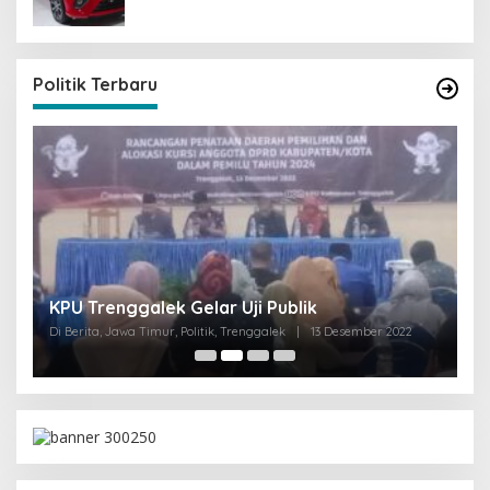
Politik Terbaru
I
KPU Trenggalek Gelar Uji Publik
G
Di Berita, Jawa Timur, Politik, Trenggalek
|
13 Desember 2022
Di 