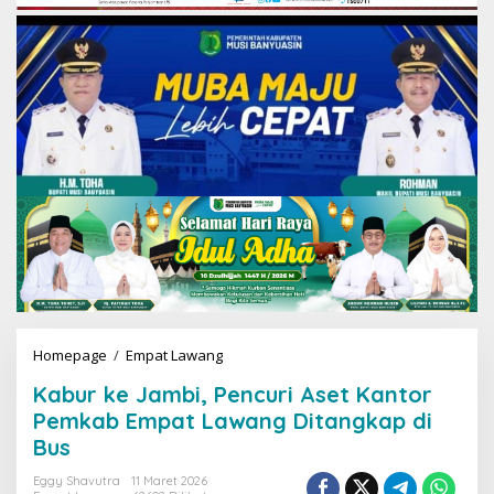
Homepage
/
Empat Lawang
K
a
Kabur ke Jambi, Pencuri Aset Kantor
b
u
Pemkab Empat Lawang Ditangkap di
r
Bus
k
e
Eggy Shavutra
11 Maret 2026
J