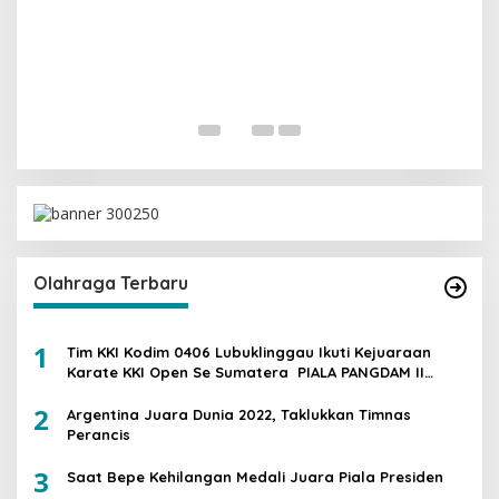
I
G
Di 
Olahraga Terbaru
1
Tim KKI Kodim 0406 Lubuklinggau Ikuti Kejuaraan
Karate KKI Open Se Sumatera PIALA PANGDAM II
/SWJ
2
Argentina Juara Dunia 2022, Taklukkan Timnas
Perancis
3
Saat Bepe Kehilangan Medali Juara Piala Presiden