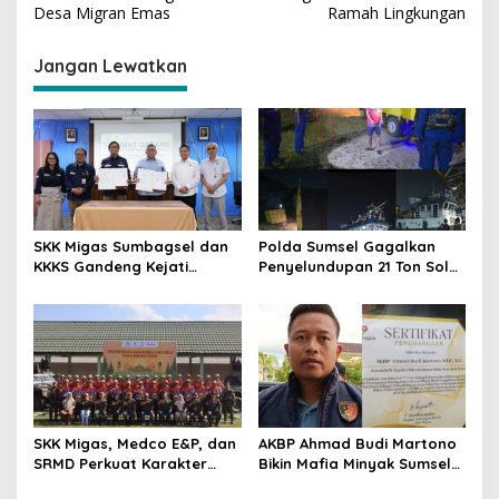
i
Desa Migran Emas
Ramah Lingkungan
g
Jangan Lewatkan
a
s
i
p
o
s
SKK Migas Sumbagsel dan
Polda Sumsel Gagalkan
KKKS Gandeng Kejati
Penyelundupan 21 Ton Solar
Sumsel, Perkuat Sinergi
Ilegal di Perairan Gandus,
Hukum Demi Kelancaran
Lima Pelaku Diamankan
Operasi Hulu Migas
SKK Migas, Medco E&P, dan
AKBP Ahmad Budi Martono
SRMD Perkuat Karakter
Bikin Mafia Minyak Sumsel
Generasi Muda Demi
Ketar-ketir, Sitaan Ilegal