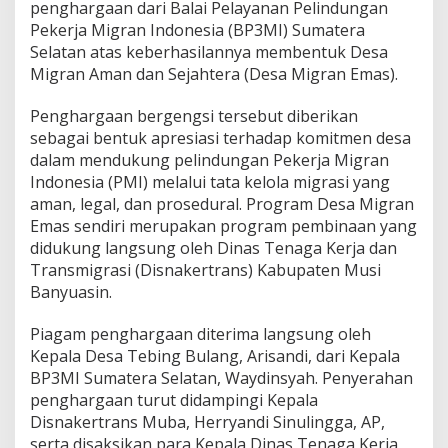
P
penghargaan dari Balai Pelayanan Pelindungan
3
Pekerja Migran Indonesia (BP3MI) Sumatera
M
Selatan atas keberhasilannya membentuk Desa
I
Migran Aman dan Sejahtera (Desa Migran Emas).
S
u
m
Penghargaan bergengsi tersebut diberikan
s
sebagai bentuk apresiasi terhadap komitmen desa
e
dalam mendukung pelindungan Pekerja Migran
l
Indonesia (PMI) melalui tata kelola migrasi yang
s
e
aman, legal, dan prosedural. Program Desa Migran
b
Emas sendiri merupakan program pembinaan yang
a
didukung langsung oleh Dinas Tenaga Kerja dan
g
Transmigrasi (Disnakertrans) Kabupaten Musi
a
i
Banyuasin.
D
e
Piagam penghargaan diterima langsung oleh
s
Kepala Desa Tebing Bulang, Arisandi, dari Kepala
a
BP3MI Sumatera Selatan, Waydinsyah. Penyerahan
M
i
penghargaan turut didampingi Kepala
g
Disnakertrans Muba, Herryandi Sinulingga, AP,
r
serta disaksikan para Kepala Dinas Tenaga Kerja