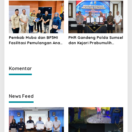
Ketahanan Energi Nasional
Disulap Jadi Rp7,59 Miliar
untuk Negara Raih
Penghargaan SKK Migas
Pemkab Muba dan BP3MI
PHR Gandeng Polda Sumsel
Fasilitasi Pemulangan Anak
dan Kejari Prabumulih
PMI Terlantar dari Malaysia
Perkuat Kepastian Hukum
Hulu Migas
Komentar
News Feed