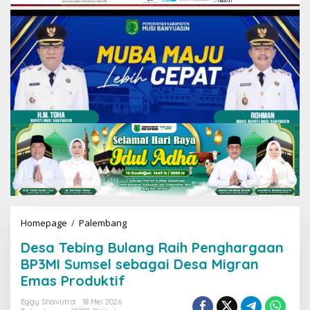
Homepage
/
Palembang
D
e
Desa Tebing Bulang Raih Penghargaan
s
a
BP3MI Sumsel sebagai Desa Migran
T
Emas Produktif
e
b
Eggy Shavutra
18 Mei 2026
i