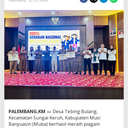
Palembang
62735 Dilihat
n
g
B
u
l
a
n
g
R
a
i
h
P
e
n
g
h
a
r
g
a
PALEMBANG,KM —
Desa Tebing Bulang,
a
Kecamatan Sungai Keruh, Kabupaten Musi
n
B
Banyuasin (Muba) berhasil meraih piagam