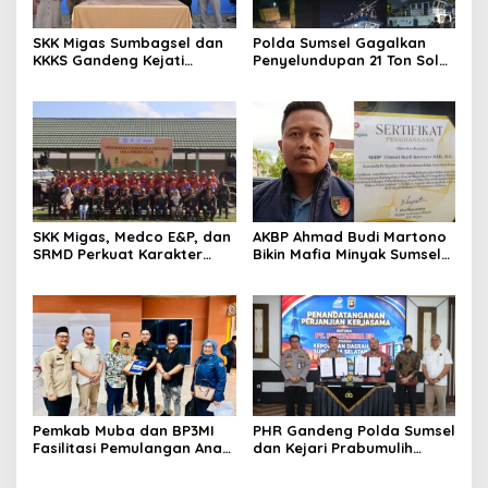
SKK Migas Sumbagsel dan
Polda Sumsel Gagalkan
KKKS Gandeng Kejati
Penyelundupan 21 Ton Solar
Sumsel, Perkuat Sinergi
Ilegal di Perairan Gandus,
Hukum Demi Kelancaran
Lima Pelaku Diamankan
Operasi Hulu Migas
SKK Migas, Medco E&P, dan
AKBP Ahmad Budi Martono
SRMD Perkuat Karakter
Bikin Mafia Minyak Sumsel
Generasi Muda Demi
Ketar-ketir, Sitaan Ilegal
Ketahanan Energi Nasional
Disulap Jadi Rp7,59 Miliar
untuk Negara Raih
Penghargaan SKK Migas
Pemkab Muba dan BP3MI
PHR Gandeng Polda Sumsel
Fasilitasi Pemulangan Anak
dan Kejari Prabumulih
PMI Terlantar dari Malaysia
Perkuat Kepastian Hukum
Hulu Migas