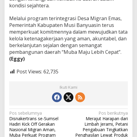
kondisi sejahtera.
Melalui program terintegrasi Desa Migran Emas,
Pemerintah Kabupaten Musi Banyuasin terus
memperkuat komitmennya dalam mewujudkan tata
kelola ketenagakerjaan yang aman, akuntabel, dan
berkelanjutan sejalan dengan semangat
pembangunan daerah “Muba Maju Lebih Cepat”.
(Eggy)
Post Views:
62,735
Ikuti Kami
N
Pos sebelumnya
Pos berikutnya
Disnakertrans se-Sumsel
Merajut Harapan dari
a
Hadiri Kick Off Gerakan
Limbah Jerami, Petani
v
Nasional Migran Aman,
Pengabuan Tingkatkan
Muba Perkuat Program
Penghasilan Lewat Produk