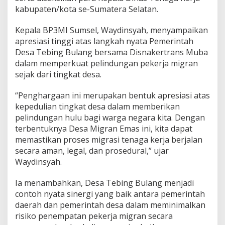
a
kabupaten/kota se-Sumatera Selatan.
n
E
m
Kepala BP3MI Sumsel, Waydinsyah, menyampaikan
a
apresiasi tinggi atas langkah nyata Pemerintah
s
Desa Tebing Bulang bersama Disnakertrans Muba
P
dalam memperkuat pelindungan pekerja migran
r
sejak dari tingkat desa.
o
d
u
“Penghargaan ini merupakan bentuk apresiasi atas
k
kepedulian tingkat desa dalam memberikan
t
pelindungan hulu bagi warga negara kita. Dengan
i
terbentuknya Desa Migran Emas ini, kita dapat
f
memastikan proses migrasi tenaga kerja berjalan
secara aman, legal, dan prosedural,” ujar
Waydinsyah.
Ia menambahkan, Desa Tebing Bulang menjadi
contoh nyata sinergi yang baik antara pemerintah
daerah dan pemerintah desa dalam meminimalkan
risiko penempatan pekerja migran secara