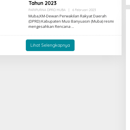
S
Tahun 2023
H
A
PARIPURNA DPRD MUBA
|
6 Februari 2023
O
V
L
Muba,KM-Dewan Perwakilan Rakyat Daerah
U
E
(DPRD) Kabupaten Musi Banyuasin (Muba) resmi
T
H
R
mengesahkan Rencana
E
A
G
G
Y
S
Lihat Selengkapnya
H
A
V
U
T
R
A