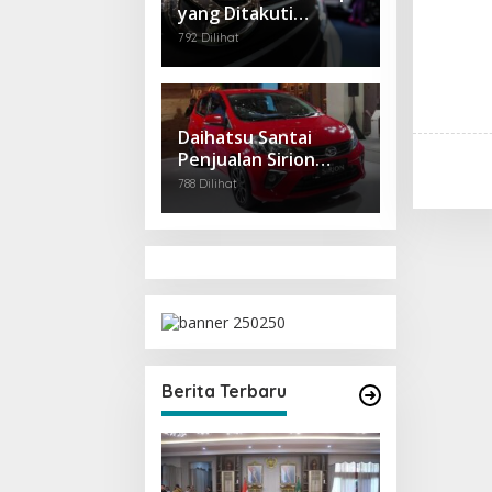
yang Ditakuti
Daihatsu Indonesia?
792 Dilihat
Daihatsu Santai
Penjualan Sirion
Kalah Jauh dari Mobil
788 Dilihat
LCGC
Berita Terbaru