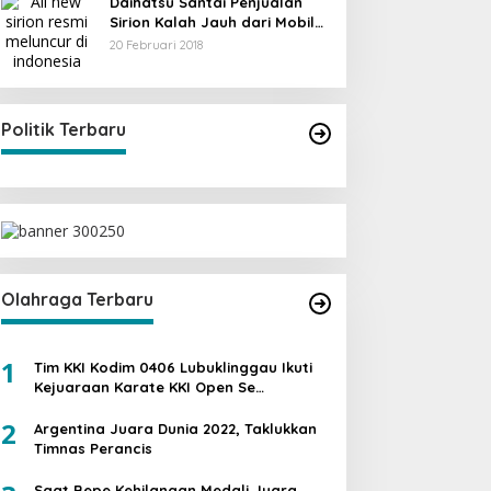
Daihatsu Santai Penjualan
Sirion Kalah Jauh dari Mobil
LCGC
20 Februari 2018
Politik Terbaru
Olahraga Terbaru
1
Tim KKI Kodim 0406 Lubuklinggau Ikuti
Kejuaraan Karate KKI Open Se
Sumatera PIALA PANGDAM II /SWJ
2
Argentina Juara Dunia 2022, Taklukkan
Timnas Perancis
Saat Bepe Kehilangan Medali Juara