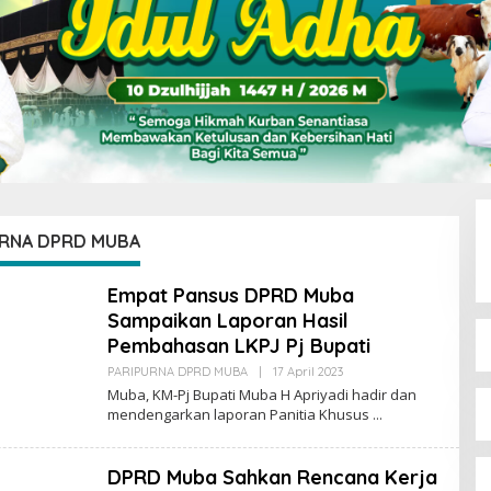
URNA DPRD MUBA
Empat Pansus DPRD Muba
Sampaikan Laporan Hasil
Pembahasan LKPJ Pj Bupati
PARIPURNA DPRD MUBA
|
17 April 2023
O
L
Muba, KM-Pj Bupati Muba H Apriyadi hadir dan
E
mendengarkan laporan Panitia Khusus
H
E
G
G
DPRD Muba Sahkan Rencana Kerja
Y