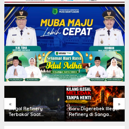
«
»
Illegal Refinery
Baru Digerebek Illegal
Terbakar Saat
Refinery di Sanga
Beroperasi, Kapolsek
Desa Meledak Lagi,
Sanga Desa Tegaskan
Penegakan Hukum