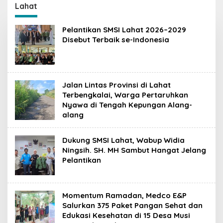
Penindakan dan
Dipertanyakan
Lahat
Pencegahan Terus
Dilakukan
Pelantikan SMSI Lahat 2026–2029
Disebut Terbaik se-Indonesia
Jalan Lintas Provinsi di Lahat
Terbengkalai, Warga Pertaruhkan
Nyawa di Tengah Kepungan Alang-
alang
Dukung SMSI Lahat, Wabup Widia
Ningsih. SH. MH Sambut Hangat Jelang
Pelantikan
Momentum Ramadan, Medco E&P
Salurkan 375 Paket Pangan Sehat dan
Edukasi Kesehatan di 15 Desa Musi