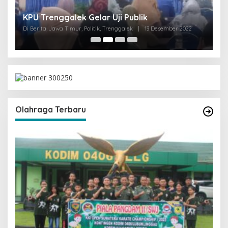
I
KPU Trenggalek Gelar Uji Publik
G
Di Berita, Jawa Timur, Politik, Trenggalek
|
13 Desember 2022
Di 
Olahraga Terbaru