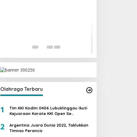
Ini Dia Hubungan
dengan Gerindra
Di Berita, Politik
|
19 Fe
Olahraga Terbaru
1
Tim KKI Kodim 0406 Lubuklinggau Ikuti
Kejuaraan Karate KKI Open Se
Sumatera PIALA PANGDAM II /SWJ
2
Argentina Juara Dunia 2022, Taklukkan
Timnas Perancis