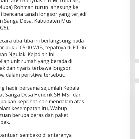
pati Musi Banyuasin H M Toha SH,
(Muba) Rohman turun langsung ke
i bencana tanah longsor yang terjadi
an Sanga Desa, Kabupaten Musi
25).
ecara tiba-tiba ini berlangsung pada
tar pukul 05.00 WIB, tepatnya di RT 06
an Ngulak. Kejadian ini
lan unit rumah yang berada di
k dan nyaris terbawa longsor.
wa dalam peristiwa tersebut.
g hadir bersama sejumlah Kepala
at Sanga Desa Hendrik SH MSi, dan
paikan keprihatinan mendalam atas
Dalam kesempatan itu, Wabup
tuan berupa beras dan paket
pak.
antuan sembako di antaranya