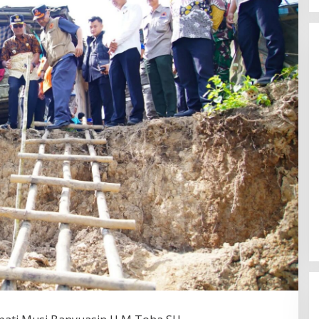
Susno Duaji Serukan IKJB Dukung
Heri Amalindo, Nyalon Gubernur
Sumsel dan Jadi
Di Berita, Politik
|
18 Juni 2023