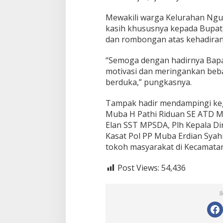
Mewakili warga Kelurahan Ngu
kasih khususnya kepada Bupati
dan rombongan atas kehadirann
“Semoga dengan hadirnya Bap
motivasi dan meringankan beb
berduka,” pungkasnya.
Tampak hadir mendampingi kegi
Muba H Pathi Riduan SE ATD M
Elan SST MPSDA, Plh Kepala Din
Kasat Pol PP Muba Erdian Syahr
tokoh masyarakat di Kecamata
Post Views:
54,436
I