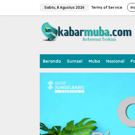
L
e
Sabtu, 8 Agustus 2026
Terms of Service
In
w
a
t
i
k
e
k
o
n
Beranda
Sumsel
Muba
Nasional
Po
t
e
n