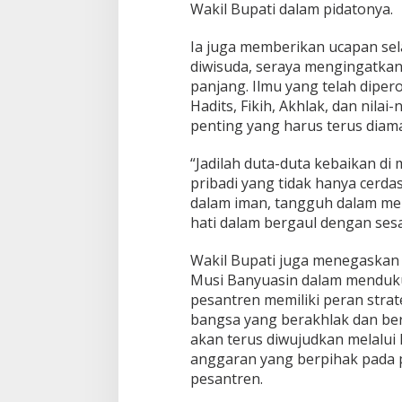
Wakil Bupati dalam pidatonya.
L
i
l
Ia juga memberikan ucapan sel
i
diwisuda, seraya mengingatka
n
panjang. Ilmu yang telah dipero
Hadits, Fikih, Akhlak, dan nilai-
penting yang harus terus dia
“Jadilah duta-duta kebaikan di 
pribadi yang tidak hanya cerdas 
dalam iman, tangguh dalam me
hati dalam bergaul dengan ses
Wakil Bupati juga menegaska
Musi Banyuasin dalam menduku
pesantren memiliki peran stra
bangsa yang berakhlak dan ber
akan terus diwujudkan melalui
anggaran yang berpihak pada
pesantren.