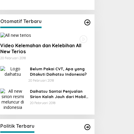
Otomatif Terbaru
Video Kelemahan dan Kelebihan All
New Terios
20 Februari 2018
Belum Pakai CVT, Apa yang
Ditakuti Daihatsu Indonesia?
20 Februari 2018
Daihatsu Santai Penjualan
Sirion Kalah Jauh dari Mobil
LCGC
20 Februari 2018
Politik Terbaru