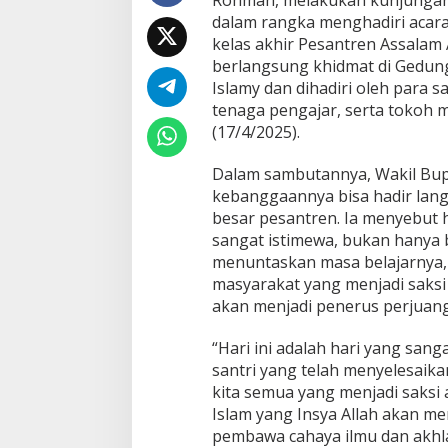
a
dalam rangka menghadiri acara 
n
kelas akhir Pesantren Assalam A
t
berlangsung khidmat di Gedun
r
e
Islamy dan dihadiri oleh para sa
n
tenaga pengajar, serta tokoh 
A
(17/4/2025).
s
s
Dalam sambutannya, Wakil Bup
a
l
kebanggaannya bisa hadir lan
a
besar pesantren. Ia menyebut 
m
sangat istimewa, bukan hanya b
I
menuntaskan masa belajarnya,
s
l
masyarakat yang menjadi saksi
a
akan menjadi penerus perjuan
m
y
“Hari ini adalah hari yang san
S
santri yang telah menyelesaika
u
n
kita semua yang menjadi saksi 
g
Islam yang Insya Allah akan m
a
pembawa cahaya ilmu dan akhla
i