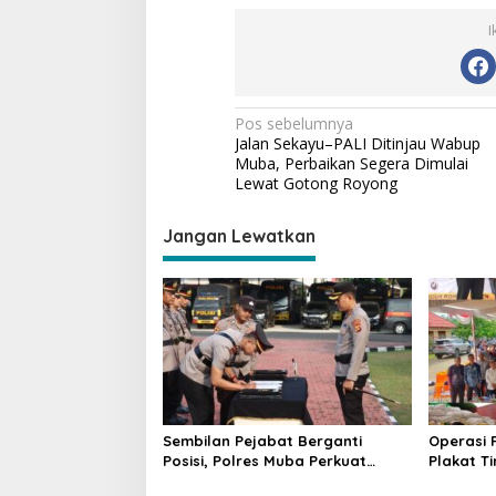
I
N
Pos sebelumnya
Jalan Sekayu–PALI Ditinjau Wabup
a
Muba, Perbaikan Segera Dimulai
v
Lewat Gotong Royong
i
Jangan Lewatkan
g
a
s
i
p
o
s
Sembilan Pejabat Berganti
Operasi 
Posisi, Polres Muba Perkuat
Plakat T
Soliditas dan Pelayanan Presisi
Beri Sub