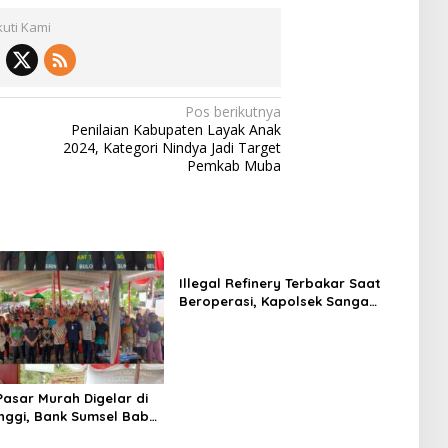
kuti Kami
Pos berikutnya
Penilaian Kabupaten Layak Anak
2024, Kategori Nindya Jadi Target
Pemkab Muba
Illegal Refinery Terbakar Saat
Beroperasi, Kapolsek Sanga
Desa Tegaskan Penindakan dan
Pencegahan Terus Dilakukan
Pasar Murah Digelar di
inggi, Bank Sumsel Babel
sidi untuk Ringankan