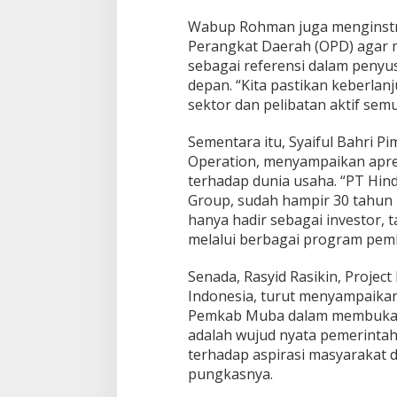
a
Wabup Rohman juga menginstru
n
Perangkat Daerah (OPD) agar me
sebagai referensi dalam peny
depan. “Kita pastikan keberla
sektor dan pelibatan aktif semu
Sementara itu, Syaiful Bahri P
Operation, menyampaikan apr
terhadap dunia usaha. “PT Hindo
Group, sudah hampir 30 tahun 
hanya hadir sebagai investor,
melalui berbagai program pem
Senada, Rasyid Rasikin, Projec
Indonesia, turut menyampaikan
Pemkab Muba dalam membuka rua
adalah wujud nyata pemerintah
terhadap aspirasi masyarakat
pungkasnya.