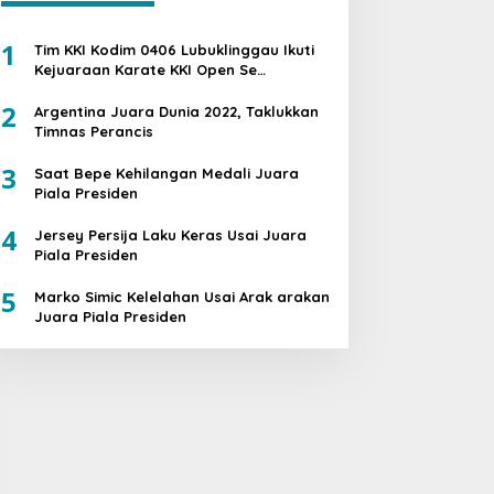
1
Tim KKI Kodim 0406 Lubuklinggau Ikuti
Kejuaraan Karate KKI Open Se
Sumatera PIALA PANGDAM II /SWJ
2
Argentina Juara Dunia 2022, Taklukkan
Timnas Perancis
3
Saat Bepe Kehilangan Medali Juara
Piala Presiden
4
Jersey Persija Laku Keras Usai Juara
Piala Presiden
5
Marko Simic Kelelahan Usai Arak arakan
Juara Piala Presiden