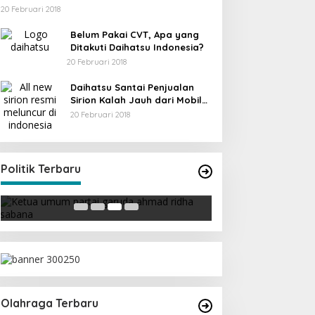
20 Februari 2018
Belum Pakai CVT, Apa yang
Ditakuti Daihatsu Indonesia?
20 Februari 2018
Daihatsu Santai Penjualan
Sirion Kalah Jauh dari Mobil
LCGC
20 Februari 2018
Strategi PPP Menangkan Duet
Ganjar dan Gus Yasin
uda
Di Berita, Politik
|
19 Februari 2018
Politik Terbaru
Olahraga Terbaru