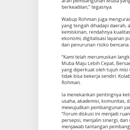
arah pembangunan Muba yang l
t
berkeadilan,” tegasnya.
u
k
Wabup Rohman juga menguraika
P
yang tengah dihadapi daerah, a
e
m
kemiskinan, rendahnya kualita
b
ekonomi, digitalisasi layanan p
a
dan penurunan risiko bencana.
n
g
“Kami telah merumuskan langkah
u
n
Muba Maju Lebih Cepat, Bers
a
yang diperkuat oleh tujuh mi
n
tidak bisa bekerja sendiri. Kol
B
Rohman.
e
r
k
Ia menekankan pentingnya kete
e
usaha, akademisi, komunitas, 
l
mewujudkan pembangunan yang 
a
“Forum diskusi ini menjadi ru
n
j
persepsi, menjalin sinergi, d
u
menjawab tantangan pembangu
t