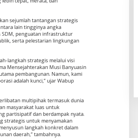
ebih cepat, merata, dan
n sejumlah tantangan strategis
ntara lain tingginya angka
s SDM, penguatan infrastruktur
ublik, serta pelestarian lingkungan
-langkah strategis melalui visi
ama Mensejahterakan Musi Banyuasin
si utama pembangunan. Namun, kami
aborasi adalah kunci,” ujar Wabup
rlibatan multipihak termasuk dunia
dan masyarakat luas untuk
partisipatif dan berdampak nyata.
ang strategis untuk menyamakan
an menyusun langkah konkret dalam
nan daerah,” tambahnya.