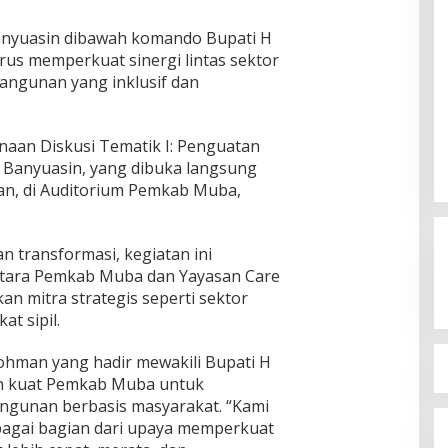
nyuasin dibawah komando Bupati H
s memperkuat sinergi lintas sektor
ngunan yang inklusif dan
anaan Diskusi Tematik I: Penguatan
 Banyuasin, yang dibuka langsung
an, di Auditorium Pemkab Muba,
galek Gelar Uji Publik
 Timur, Politik, Trenggalek
|
13
Ini Dia Hubungan Partai Gar
2
dengan Gerindra
 transformasi, kegiatan ini
ntara Pemkab Muba dan Yayasan Care
Di Berita, Politik
|
19 Februari 2018
kan mitra strategis seperti sektor
t sipil.
hman yang hadir mewakili Bupati H
 kuat Pemkab Muba untuk
gunan berbasis masyarakat. “Kami
ebagai bagian dari upaya memperkuat