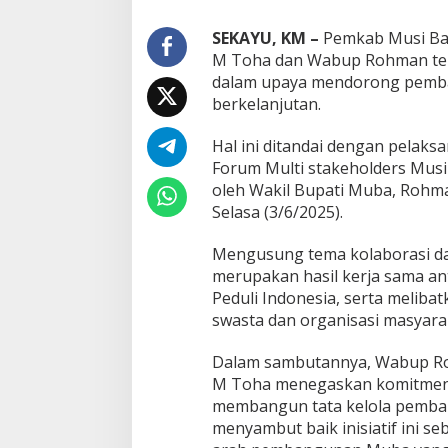
u
a
SEKAYU, KM –
Pemkab Musi Ba
t
M Toha dan Wabup Rohman teru
K
dalam upaya mendorong pemba
o
berkelanjutan.
l
a
b
Hal ini ditandai dengan pelaks
o
Forum Multi stakeholders Musi
r
oleh Wakil Bupati Muba, Rohm
a
Susno Duaji Serukan IKJB Dukung
KPU Treng
Selasa (3/6/2025).
s
Heri Amalindo, Nyalon Gubernur
Di Berita, Jawa
i
Sumsel dan Jadi
Di Berita, Politik
|
18 Juni 2023
Desember 202
M
Mengusung tema kolaborasi dan
u
merupakan hasil kerja sama a
l
Peduli Indonesia, serta melibat
t
swasta dan organisasi masyaraka
i
p
i
Dalam sambutannya, Wabup Ro
h
M Toha menegaskan komitmen
a
membangun tata kelola pemban
k
menyambut baik inisiatif ini s
u
n