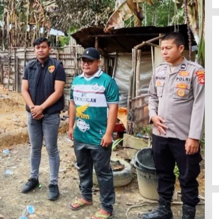
kan IKJB Dukung
KPU Trenggalek Gelar Uji Publik
yalon Gubernur
Di Berita, Jawa Timur, Politik, Trenggalek
|
13
i 2023
Desember 2022