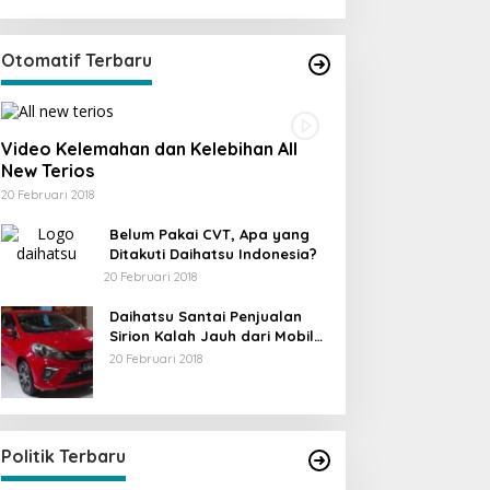
Otomatif Terbaru
Video Kelemahan dan Kelebihan All
New Terios
20 Februari 2018
Belum Pakai CVT, Apa yang
Ditakuti Daihatsu Indonesia?
20 Februari 2018
Daihatsu Santai Penjualan
Sirion Kalah Jauh dari Mobil
LCGC
20 Februari 2018
Strategi PPP Me
Ganjar dan Gus Y
Ini Dia Hubungan Partai Garuda
Di Berita, Politik
|
19 Fe
Politik Terbaru
dengan Gerindra