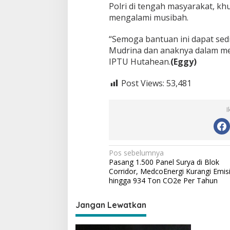
Polri di tengah masyarakat, k
a
mengalami musibah.
k
a
r
“Semoga bantuan ini dapat se
a
Mudrina dan anaknya dalam men
n
IPTU Hutahean.
(Eggy)
Post Views:
53,481
I
N
Pos sebelumnya
Pasang 1.500 Panel Surya di Blok
a
Corridor, MedcoEnergi Kurangi Emis
v
hingga 934 Ton CO2e Per Tahun
i
Jangan Lewatkan
g
a