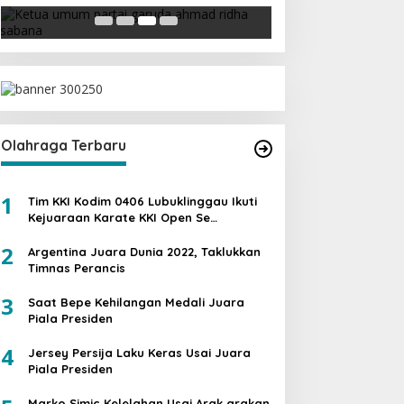
Di Berita, Politik
|
19 Februari 2018
Olahraga Terbaru
1
Tim KKI Kodim 0406 Lubuklinggau Ikuti
Kejuaraan Karate KKI Open Se
Sumatera PIALA PANGDAM II /SWJ
2
Argentina Juara Dunia 2022, Taklukkan
Timnas Perancis
3
Saat Bepe Kehilangan Medali Juara
Piala Presiden
4
Jersey Persija Laku Keras Usai Juara
Piala Presiden
Marko Simic Kelelahan Usai Arak arakan