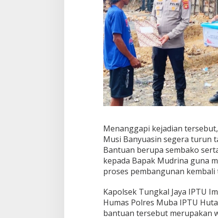
u
a
n
U
n
t
u
k
W
a
r
g
a
T
Menanggapi kejadian tersebut, 
e
Musi Banyuasin segera turun 
r
d
Bantuan berupa sembako serta
a
kepada Bapak Mudrina guna 
m
proses pembangunan kembali t
p
a
Kapolsek Tungkal Jaya IPTU Imam
k
K
Humas Polres Muba IPTU Huta
e
bantuan tersebut merupakan w
b