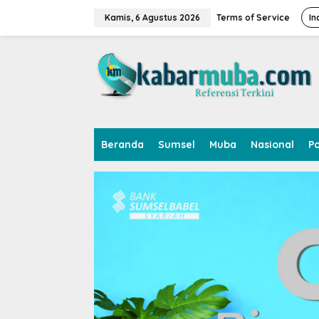
L
e
Kamis, 6 Agustus 2026
Terms of Service
In
w
a
t
i
k
e
k
o
n
Beranda
Sumsel
Muba
Nasional
Po
t
e
n