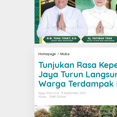
Homepage
/
Muba
T
u
Tunjukan Rasa Kepe
n
j
Jaya Turun Langsu
u
k
Warga Terdampak 
a
n
R
Eggy Shavutra
8 September 2025
a
Muba
53481 Dilihat
s
a
K
e