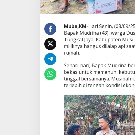
a
T
u
r
u
Muba,KM-
Hari Senin, (08/09/2
n
Bapak Mudrina (43), warga Du
L
Tungkal Jaya, Kabupaten Musi
a
miliknya hangus dilalap api saa
n
rumah.
g
s
u
Sehari-hari, Bapak Mudrina b
n
bekas untuk memenuhi kebutu
g
tinggal bersamanya. Musibah k
B
terlebih di tengah kondisi eko
e
r
i
k
a
n
B
a
n
t