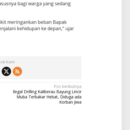
hususnya bagi warga yang sedang
dikit meringankan beban Bapak
jalani kehidupan ke depan,” ujar
kuti Kami
Pos berikutnya
Ilegal Drilling Kaliberau Bayung Lincir
i
Muba Terbakar Hebat, Diduga ada
Korban Jiwa