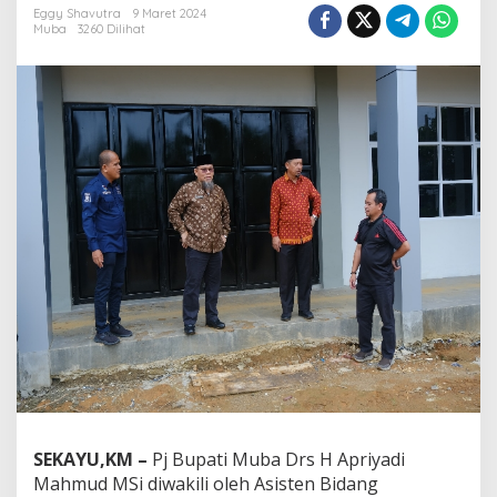
Eggy Shavutra
9 Maret 2024
n
Muba
3260 Dilihat
u
e
,
P
e
m
k
a
b
M
u
b
a
M
a
k
s
i
m
a
l
SEKAYU,KM –
Pj Bupati Muba Drs H Apriyadi
k
a
Mahmud MSi diwakili oleh Asisten Bidang