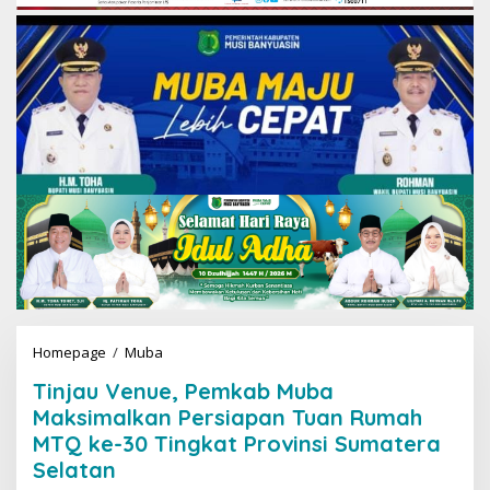
Homepage
/
Muba
T
i
Tinjau Venue, Pemkab Muba
n
j
Maksimalkan Persiapan Tuan Rumah
a
MTQ ke-30 Tingkat Provinsi Sumatera
u
Selatan
V
e