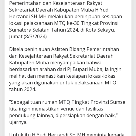
n
Pemerintahan dan Kesejahteraan Rakyat
P
Sekretariat Daerah Kabupaten Muba H Yudi
e
Herzandi SH MH melakukan peninjauan kesiapan
r
s
lokasi pelaksanaan MTQ ke-30 Tingkat Provinsi
i
Sumatera Selatan Tahun 2024, di Kota Sekayu,
a
Jumat (8/3/2024).
p
a
Disela peninjauan Asisten Bidang Pemerintahan
n
T
dan Kesejahteraan Rakyat Sekretariat Daerah
u
Kabupaten Muba menyampaikan bahwa
a
berdasarkan arahan dari Pj Bupati Muba, ia ingin
n
melihat dan memastikan kesiapan lokasi-lokasi
R
yang akan digunakan untuk pelaksanaan MTQ
u
m
tahun 2024.
a
h
“Sebagai tuan rumah MTQ Tingkat Provinsi Sumsel
M
kita ingin memastikan venue dan fasilitas
T
pendukung lainnya, dipersiapkan dengan baik,”
Q
k
ujarnya.
e
-
Untuk itu H Yudi Herzandi SH MH meminta kepada