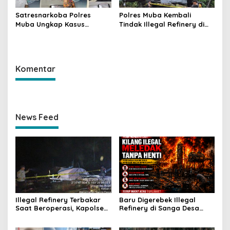
Satresnarkoba Polres
Polres Muba Kembali
Muba Ungkap Kasus
Tindak Illegal Refinery di
Narkotika, Tiga Tersangka
Bayung Lencir, Empat
dan Puluhan Paket Sabu
Terduga Pelaku Diamankan
Diamankan
Komentar
News Feed
Illegal Refinery Terbakar
Baru Digerebek Illegal
Saat Beroperasi, Kapolsek
Refinery di Sanga Desa
Sanga Desa Tegaskan
Meledak Lagi, Penegakan
Penindakan dan
Hukum Dipertanyakan