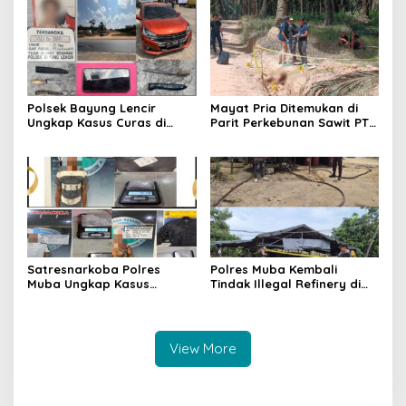
Pencegahan Terus
Dilakukan
Polsek Bayung Lencir
Mayat Pria Ditemukan di
Ungkap Kasus Curas di
Parit Perkebunan Sawit PT
Jalintas Palembang–Jambi,
Hindoli Keluang, Polisi
Satu Pelaku Ditangkap Dua
Selidiki Penyebab Kematian
Masih Diburu
Satresnarkoba Polres
Polres Muba Kembali
Muba Ungkap Kasus
Tindak Illegal Refinery di
Narkotika, Tiga Tersangka
Bayung Lencir, Empat
dan Puluhan Paket Sabu
Terduga Pelaku Diamankan
Diamankan
View More