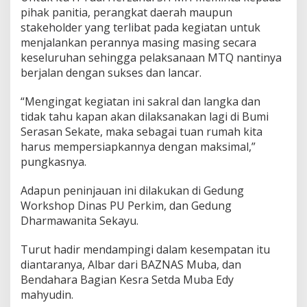
3
pihak panitia, perangkat daerah maupun
0
stakeholder yang terlibat pada kegiatan untuk
T
i
menjalankan perannya masing masing secara
n
keseluruhan sehingga pelaksanaan MTQ nantinya
g
berjalan dengan sukses dan lancar.
k
a
“Mengingat kegiatan ini sakral dan langka dan
t
P
tidak tahu kapan akan dilaksanakan lagi di Bumi
r
Serasan Sekate, maka sebagai tuan rumah kita
o
harus mempersiapkannya dengan maksimal,”
v
pungkasnya.
i
n
s
Adapun peninjauan ini dilakukan di Gedung
i
Workshop Dinas PU Perkim, dan Gedung
S
Dharmawanita Sekayu.
u
m
Turut hadir mendampingi dalam kesempatan itu
a
t
diantaranya, Albar dari BAZNAS Muba, dan
e
Bendahara Bagian Kesra Setda Muba Edy
r
mahyudin.
a