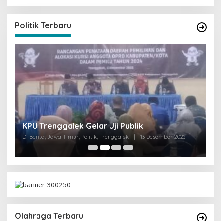
Politik Terbaru
I
KPU Trenggalek Gelar Uji Publik
G
Di Berita, Jawa Timur, Politik, Trenggalek
|
13 Desember 2022
Di 
Olahraga Terbaru