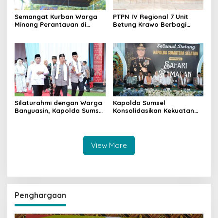
Semangat Kurban Warga
PTPN IV Regional 7 Unit
Minang Perantauan di
Betung Krawo Berbagi
Betung Tetap Menyala,
Kasih di Penghujung
Mushola Qodratul Jannah
Ramadan, Raih Keberkahan
SAS Sembelih 10 Sapi dan 1
Idul Fitri 1447 H
Kambing
Silaturahmi dengan Warga
Kapolda Sumsel
Banyuasin, Kapolda Sumsel
Konsolidasikan Kekuatan
Tegaskan Kolaborasi Jaga
Daerah untuk Sukseskan
Kamtibmas
Operasi Ketupat Musi 2026
View More
Penghargaan