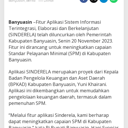
Banyuasin
,
Berita
1111 Dilihat
a
n
C
a
Banyuasin
–Fitur Aplikasi Sistem Informasi
p
Terintegrasi, Elaborasi dan Berkelanjutan
a
(SINDERELA) telah diluncurkan oleh Pemerintah
i
Kabupaten Banyuasin, Senin 20 November 2023.
a
n
Fitur ini dirancang untuk meningkatkan capaian
S
Standar Pelayanan Minimal (SPM) di Kabupaten
P
Banyuasin.
M
,
Aplikasi SINDERELA merupakan proyek dari Kepala
P
J
Badan Pengelola Keuangan dan Aset Daerah
B
(BPKAD) Kabupaten Banyuasin, Yuni Khairani.
u
Aplikasi ini dikembangkan untuk memudahkan
p
pengelolaan keuangan daerah, termasuk dalam
a
pemenuhan SPM.
t
i
B
“Melalui fitur aplikasi Sinderela, kami berharap
a
dapat meningkatkan capaian SPM di Kabupaten
n
Banyuasin,” kata Pj Bupati Banyuasin, Hani Syopiar