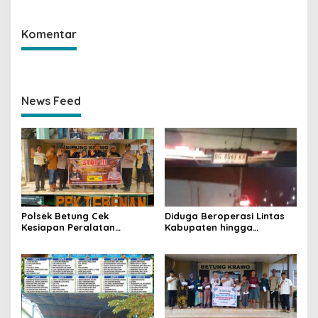
Komentar
News Feed
Polsek Betung Cek
Diduga Beroperasi Lintas
Kesiapan Peralatan
Kabupaten hingga
Karhutla di Perusahaan
Antarprovinsi, Aparat
Perkebunan, Perkuat
Penegak Hukum Didesak
Mitigasi Hadapi Musim
Bongkar Mata Rantai
Kemarau 2026
Distribusi BBM Ilegal