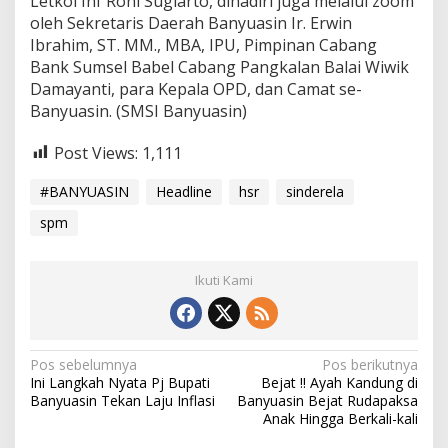
Letkol Inf Roni Sugiarto, dihadiri juga melalui zoom
oleh Sekretaris Daerah Banyuasin Ir. Erwin
Ibrahim, ST. MM., MBA, IPU, Pimpinan Cabang
Bank Sumsel Babel Cabang Pangkalan Balai Wiwik
Damayanti, para Kepala OPD, dan Camat se-
Banyuasin. (SMSI Banyuasin)
Post Views:
1,111
#BANYUASIN
Headline
hsr
sinderela
spm
Ikuti Kami
N
Pos sebelumnya
Pos berikutnya
Ini Langkah Nyata Pj Bupati
Bejat !! Ayah Kandung di
a
Banyuasin Tekan Laju Inflasi
Banyuasin Bejat Rudapaksa
v
Anak Hingga Berkali-kali