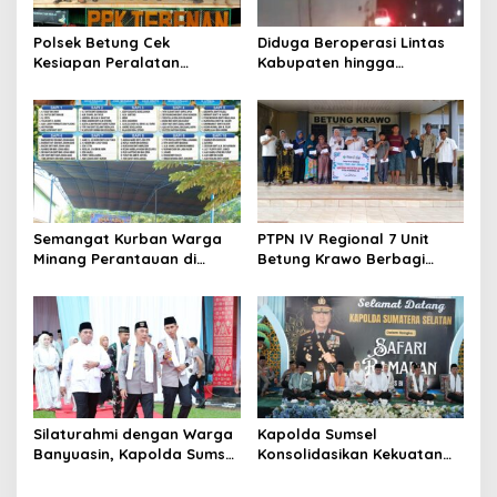
Polsek Betung Cek
Diduga Beroperasi Lintas
Kesiapan Peralatan
Kabupaten hingga
Karhutla di Perusahaan
Antarprovinsi, Aparat
Perkebunan, Perkuat
Penegak Hukum Didesak
Mitigasi Hadapi Musim
Bongkar Mata Rantai
Kemarau 2026
Distribusi BBM Ilegal
Semangat Kurban Warga
PTPN IV Regional 7 Unit
Minang Perantauan di
Betung Krawo Berbagi
Betung Tetap Menyala,
Kasih di Penghujung
Mushola Qodratul Jannah
Ramadan, Raih Keberkahan
SAS Sembelih 10 Sapi dan 1
Idul Fitri 1447 H
Kambing
Silaturahmi dengan Warga
Kapolda Sumsel
Banyuasin, Kapolda Sumsel
Konsolidasikan Kekuatan
Tegaskan Kolaborasi Jaga
Daerah untuk Sukseskan
Kamtibmas
Operasi Ketupat Musi 2026