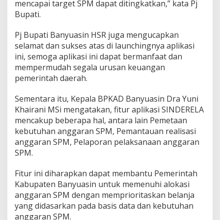
a
mencapai target SPM dapat ditingkatkan,” kata Pj
s
Bupati.
i
S
Pj Bupati Banyuasin HSR juga mengucapkan
I
selamat dan sukses atas di launchingnya aplikasi
N
D
ini, semoga aplikasi ini dapat bermanfaat dan
E
mempermudah segala urusan keuangan
R
pemerintah daerah.
E
L
Sementara itu, Kepala BPKAD Banyuasin Dra Yuni
A
Khairani MSi mengatakan, fitur aplikasi SINDERELA
mencakup beberapa hal, antara lain Pemetaan
kebutuhan anggaran SPM, Pemantauan realisasi
anggaran SPM, Pelaporan pelaksanaan anggaran
SPM.
Fitur ini diharapkan dapat membantu Pemerintah
Kabupaten Banyuasin untuk memenuhi alokasi
anggaran SPM dengan memprioritaskan belanja
yang didasarkan pada basis data dan kebutuhan
anggaran SPM.