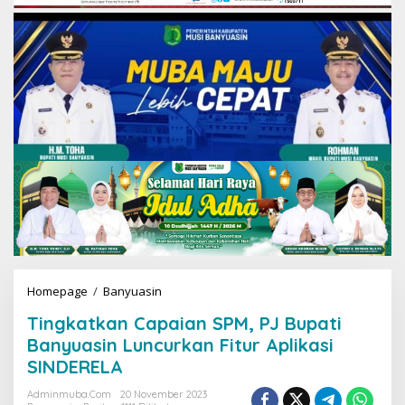
Homepage
/
Banyuasin
T
i
Tingkatkan Capaian SPM, PJ Bupati
n
g
Banyuasin Luncurkan Fitur Aplikasi
k
SINDERELA
a
t
Adminmuba.com
20 November 2023
k