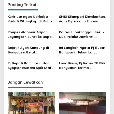
i
Posting Terkait
g
a
Kurir Jaringan Narkoba
SMSI Silampari Dimekarkan,
s
Kadafi Ditangkap di Muba
Agus Dipercaya Emban
Tugas SMSI Musi Rawas
i
Ponpes Alqomar Aripan
Polres Lubuklinggau Bekuk
p
Layangkan Surat ke Bupati
Dua Pelaku Jambret,
Muba, Ternyata Ini
Ternyata Hasilnya Untuk Ini
o
Kasusnya
Bejat !! Ayah Kandung di
Ini Langkah Nyata Pj Bupati
s
Banyuasin Bejat
Banyuasin Tekan Laju
Rudapaksa Anak Hingga
Inflasi
Berkali-kali
Pj Bupati Banyuasin Hani
Luar Biasa, Pj Ketua TP PKK
Syopiar Rustam Ajak Staf
Banyuasin Terima
Konsultasi Maraton
Penghargaan Eksklusif
Pengelolaan Keuangan
“BEST INSPIRING &
Daerah
CREATIVITY WOMEN AWARD
Jangan Lewatkan
2023-2024 Tingkat Asia