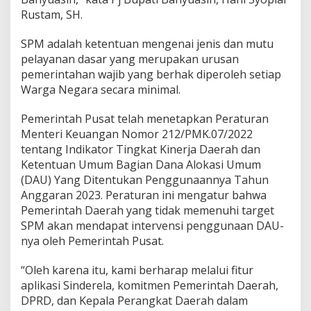
y
Rustam, SH.
u
a
s
SPM adalah ketentuan mengenai jenis dan mutu
i
pelayanan dasar yang merupakan urusan
n
pemerintahan wajib yang berhak diperoleh setiap
L
Warga Negara secara minimal.
u
n
c
Pemerintah Pusat telah menetapkan Peraturan
u
Menteri Keuangan Nomor 212/PMK.07/2022
r
tentang Indikator Tingkat Kinerja Daerah dan
k
Ketentuan Umum Bagian Dana Alokasi Umum
a
n
(DAU) Yang Ditentukan Penggunaannya Tahun
F
Anggaran 2023. Peraturan ini mengatur bahwa
i
Pemerintah Daerah yang tidak memenuhi target
t
SPM akan mendapat intervensi penggunaan DAU-
u
r
nya oleh Pemerintah Pusat.
A
p
“Oleh karena itu, kami berharap melalui fitur
l
aplikasi Sinderela, komitmen Pemerintah Daerah,
i
DPRD, dan Kepala Perangkat Daerah dalam
k