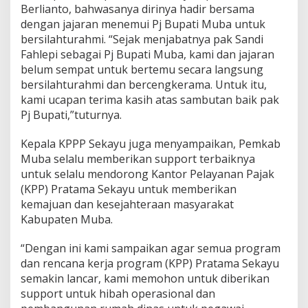
k
Berlianto, bahwasanya dirinya hadir bersama
a
dengan jajaran menemui Pj Bupati Muba untuk
y
bersilahturahmi. “Sejak menjabatnya pak Sandi
u
P
Fahlepi sebagai Pj Bupati Muba, kami dan jajaran
e
belum sempat untuk bertemu secara langsung
r
bersilahturahmi dan bercengkerama. Untuk itu,
e
kami ucapan terima kasih atas sambutan baik pak
r
a
Pj Bupati,”tuturnya.
t
S
Kepala KPPP Sekayu juga menyampaikan, Pemkab
i
Muba selalu memberikan support terbaiknya
l
untuk selalu mendorong Kantor Pelayanan Pajak
a
h
(KPP) Pratama Sekayu untuk memberikan
t
kemajuan dan kesejahteraan masyarakat
u
Kabupaten Muba.
r
a
“Dengan ini kami sampaikan agar semua program
h
m
dan rencana kerja program (KPP) Pratama Sekayu
i
semakin lancar, kami memohon untuk diberikan
support untuk hibah operasional dan