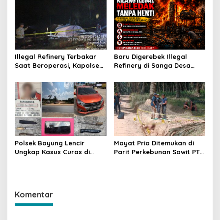
Beban Warga
Illegal Refinery Terbakar
Baru Digerebek Illegal
Saat Beroperasi, Kapolsek
Refinery di Sanga Desa
Sanga Desa Tegaskan
Meledak Lagi, Penegakan
Penindakan dan
Hukum Dipertanyakan
Pencegahan Terus
Dilakukan
Polsek Bayung Lencir
Mayat Pria Ditemukan di
Ungkap Kasus Curas di
Parit Perkebunan Sawit PT
Jalintas Palembang–Jambi,
Hindoli Keluang, Polisi
Satu Pelaku Ditangkap Dua
Selidiki Penyebab Kematian
Masih Diburu
Komentar