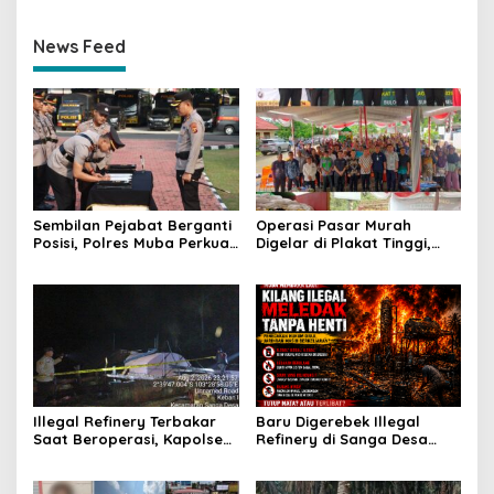
News Feed
Sembilan Pejabat Berganti
Operasi Pasar Murah
Posisi, Polres Muba Perkuat
Digelar di Plakat Tinggi,
Soliditas dan Pelayanan
Bank Sumsel Babel Beri
Presisi
Subsidi untuk Ringankan
Beban Warga
Illegal Refinery Terbakar
Baru Digerebek Illegal
Saat Beroperasi, Kapolsek
Refinery di Sanga Desa
Sanga Desa Tegaskan
Meledak Lagi, Penegakan
Penindakan dan
Hukum Dipertanyakan
Pencegahan Terus