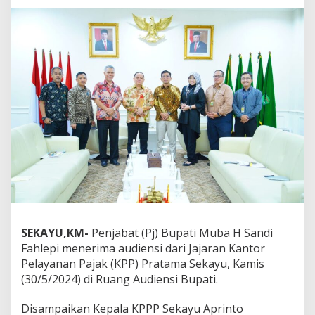
u
p
a
t
i
S
a
n
d
i
F
a
h
l
e
p
i
,
SEKAYU,KM-
Penjabat (Pj) Bupati Muba H Sandi
K
Fahlepi menerima audiensi dari Jajaran Kantor
P
Pelayanan Pajak (KPP) Pratama Sekayu, Kamis
P
(30/5/2024) di Ruang Audiensi Bupati.
P
S
e
Disampaikan Kepala KPPP Sekayu Aprinto