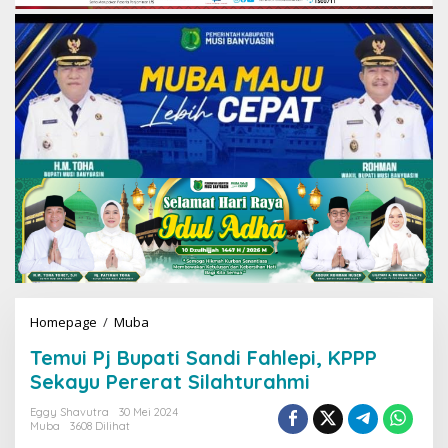
Homepage
/
Muba
T
e
Temui Pj Bupati Sandi Fahlepi, KPPP
m
u
Sekayu Pererat Silahturahmi
i
P
Eggy Shavutra
30 Mei 2024
Muba
3608 Dilihat
j
B