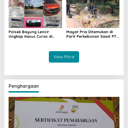
Dilakukan
Polsek Bayung Lencir
Mayat Pria Ditemukan di
Ungkap Kasus Curas di
Parit Perkebunan Sawit PT
Jalintas Palembang–Jambi,
Hindoli Keluang, Polisi
Satu Pelaku Ditangkap Dua
Selidiki Penyebab Kematian
Masih Diburu
View More
Penghargaan