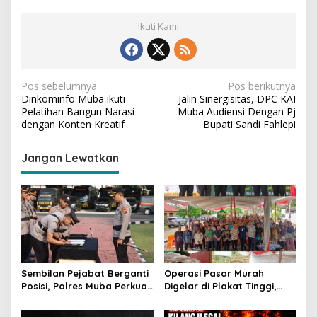
Ikuti Kami
N
Pos sebelumnya
Pos berikutnya
Dinkominfo Muba ikuti
Jalin Sinergisitas, DPC KAI
a
Pelatihan Bangun Narasi
Muba Audiensi Dengan Pj
v
dengan Konten Kreatif
Bupati Sandi Fahlepi
i
Jangan Lewatkan
g
a
s
i
p
o
Sembilan Pejabat Berganti
Operasi Pasar Murah
s
Posisi, Polres Muba Perkuat
Digelar di Plakat Tinggi,
Soliditas dan Pelayanan
Bank Sumsel Babel Beri
Presisi
Subsidi untuk Ringankan