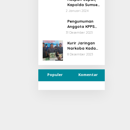
Presiden Dan
Kapolda Sumsel
Wakil Presiden
Salurkan
2 Januari 2024
Bantuan Paket
Sembako
Pengumuman
Kepada Warga
Anggota KPPS
Yang Terdampak
Kelurahan Jawa
31 Desember 2023
Banjir di
Kanan SS, Kota
Muratara
Lubuklinggau
Kurir Jaringan
Terpilih Diprotes
Narkoba Kadafi
Ditangkap di
8 Desember 2023
Muba
Populer
Komentar