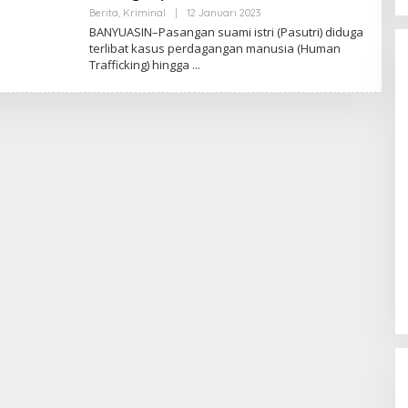
Berita
,
Kriminal
|
12 Januari 2023
O
L
BANYUASIN–Pasangan suami istri (Pasutri) diduga
E
terlibat kasus perdagangan manusia (Human
H
Trafficking) hingga
A
D
M
I
N
M
U
B
A
.
C
O
M