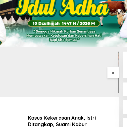
HUT RI, 3 Sumur Infill
Illegal Refinery Terbakar
i Zona 4 Dukung
Saat Beroperasi, Kapolsek
atan Energi
Sanga Desa Tegaskan
Penindakan dan
Pencegahan Terus
Dilakukan
»
S
P
P
P
Kasus Kekerasan Anak, Istri
Ditangkap, Suami Kabur