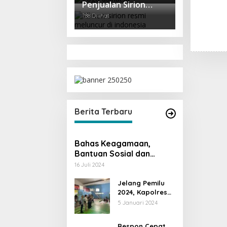
Penjualan Sirion
Kalah Jauh dari Mobil
788 Dilihat
LCGC
Berita Terbaru
Bahas Keagamaan,
Bantuan Sosial dan
Kesiapsiagaan Bencana
16 Juli 2024
Jelang Pemilu
2024, Kapolres
PALI Pantau
5 Januari 2024
Langsung
Pelipatan Suara
Respon Cepat,