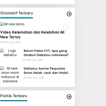
Otomatif Terbaru
Video Kelemahan dan Kelebihan All
New Terios
20 Februari 2018
Belum Pakai CVT, Apa yang
Ditakuti Daihatsu Indonesia?
20 Februari 2018
Daihatsu Santai Penjualan
Sirion Kalah Jauh dari Mobil
LCGC
20 Februari 2018
Politik Terbaru