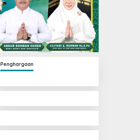
Operasi Pasar Murah
Digelar di Plakat Tinggi,
Bank Sumsel Babel Beri
Subsidi untuk Ringankan
Penghargaan
Beban Warga
embilan Pejabat Berganti
osisi, Polres Muba
erkuat Soliditas dan
elayanan Presisi