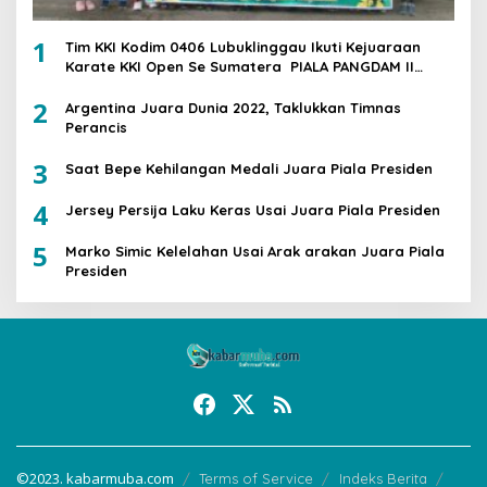
1
Tim KKI Kodim 0406 Lubuklinggau Ikuti Kejuaraan
Karate KKI Open Se Sumatera PIALA PANGDAM II
/SWJ
2
Argentina Juara Dunia 2022, Taklukkan Timnas
Perancis
3
Saat Bepe Kehilangan Medali Juara Piala Presiden
4
Jersey Persija Laku Keras Usai Juara Piala Presiden
5
Marko Simic Kelelahan Usai Arak arakan Juara Piala
Presiden
©2023. kabarmuba.com
Terms of Service
Indeks Berita