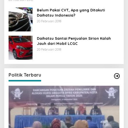
Belum Pakai CVT, Apa yang Ditakuti
Daihatsu Indonesia?
20 Februari 2018
Daihatsu Santai Penjualan Sirion Kalah
Jauh dari Mobil LCGC
20 Februari 2018
Politik Terbaru
I