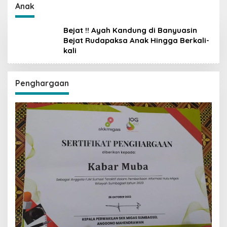
untuk Ringankan
Anak
Beban Warga
Bejat !! Ayah Kandung di Banyuasin
Bejat Rudapaksa Anak Hingga Berkali-
kali
Penghargaan