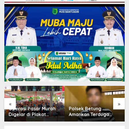
«
»
Operasi Pasar Murah
Polsek Betung
Digelar di Plakat
Amankan Terduga
Tinggi, Bank Sumsel
Pelaku Pencurian Dua
Babel Beri Subsidi
Ponsel di Taja Indah