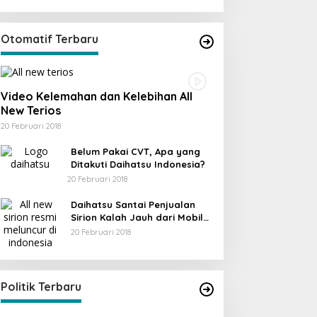
Otomatif Terbaru
Video Kelemahan dan Kelebihan All
New Terios
20 Februari 2018
Belum Pakai CVT, Apa yang
Ditakuti Daihatsu Indonesia?
20 Februari 2018
Daihatsu Santai Penjualan
Sirion Kalah Jauh dari Mobil
LCGC
20 Februari 2018
KPU Trenggalek Gelar Uji Publik
Di Berita, Jawa Timur, Politik, Trenggalek
|
13
Desember 2022
Politik Terbaru