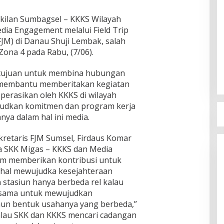
ilan Sumbagsel – KKKS Wilayah
ia Engagement melalui Field Trip
JM) di Danau Shuji Lembak, salah
Zona 4 pada Rabu, (7/06).
n tujuan untuk membina hubungan
 membantu memberitakan kegiatan
perasikan oleh KKKS di wilayah
judkan komitmen dan program kerja
ya dalam hal ini media.
kretaris FJM Sumsel, Firdaus Komar
 SKK Migas – KKKS dan Media
am memberikan kontribusi untuk
hal mewujudka kesejahteraan
n stasiun hanya berbeda rel kalau
ta sama untuk mewujudkan
un bentuk usahanya yang berbeda,”
kalau SKK dan KKKS mencari cadangan