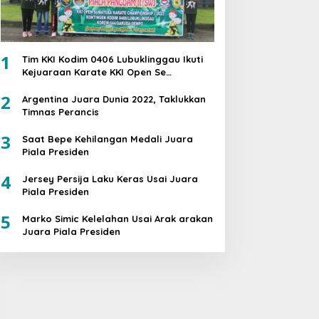
1
Tim KKI Kodim 0406 Lubuklinggau Ikuti
Kejuaraan Karate KKI Open Se
Sumatera PIALA PANGDAM II /SWJ
2
Argentina Juara Dunia 2022, Taklukkan
Timnas Perancis
3
Saat Bepe Kehilangan Medali Juara
Piala Presiden
4
Jersey Persija Laku Keras Usai Juara
Piala Presiden
5
Marko Simic Kelelahan Usai Arak arakan
Juara Piala Presiden