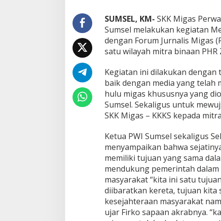
d
T
SUMSEL, KM-
SKK Migas Perwak
r
Sumsel melakukan kegiatan Med
i
dengan Forum Jurnalis Migas (F
p
satu wilayah mitra binaan PHR 
d
e
n
Kegiatan ini dilakukan denga
g
baik dengan media yang telah
a
hulu migas khususnya yang dio
n
Sumsel. Sekaligus untuk mewu
F
J
SKK Migas – KKKS kepada mitran
M
S
Ketua PWI Sumsel sekaligus Se
u
menyampaikan bahwa sejatinya
m
memiliki tujuan yang sama dal
s
e
mendukung pemerintah dalam 
l
masyarakat “kita ini satu tujua
d
diibaratkan kereta, tujuan ki
i
kesejahteraan masyarakat nam
D
a
ujar Firko sapaan akrabnya. “
e