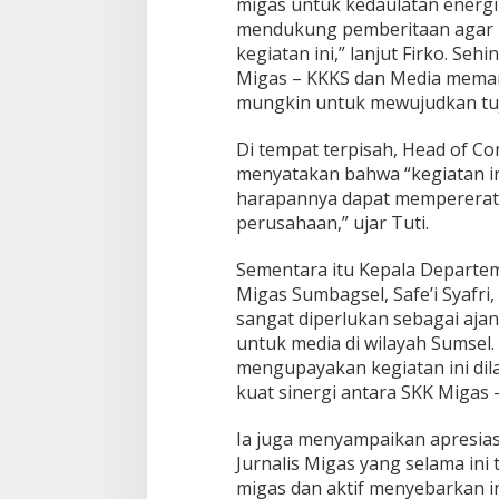
migas untuk kedaulatan energi
r
mendukung pemberitaan agar
a
kegiatan ini,” lanjut Firko. Se
h
Migas – KKKS dan Media meman
M
i
mungkin untuk mewujudkan tuj
t
r
Di tempat terpisah, Head of Co
a
menyatakan bahwa “kegiatan ini
B
harapannya dapat mempererat
i
n
perusahaan,” ujar Tuti.
a
a
Sementara itu Kepala Departe
n
Migas Sumbagsel, Safe’i Syafr
P
sangat diperlukan sebagai ajan
H
R
untuk media di wilayah Sumsel
Z
mengupayakan kegiatan ini dil
o
kuat sinergi antara SKK Migas 
n
a
Ia juga menyampaikan apresia
4
Jurnalis Migas yang selama ini
migas dan aktif menyebarkan i