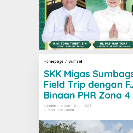
Homepage
/
Sumsel
S
K
SKK Migas Sumbags
K
M
Field Trip dengan F
i
g
Binaan PHR Zona 4
a
s
S
Adminmuba.com
8 Juni 2023
u
Sumsel
448 Dilihat
m
b
a
g