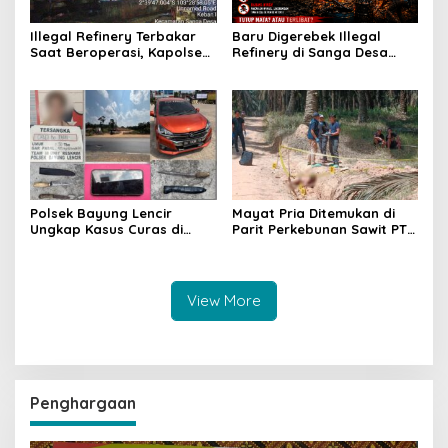
Illegal Refinery Terbakar
Baru Digerebek Illegal
Saat Beroperasi, Kapolsek
Refinery di Sanga Desa
Sanga Desa Tegaskan
Meledak Lagi, Penegakan
Penindakan dan
Hukum Dipertanyakan
Pencegahan Terus
Dilakukan
Polsek Bayung Lencir
Mayat Pria Ditemukan di
Ungkap Kasus Curas di
Parit Perkebunan Sawit PT
Jalintas Palembang–Jambi,
Hindoli Keluang, Polisi
Satu Pelaku Ditangkap Dua
Selidiki Penyebab Kematian
Masih Diburu
View More
Penghargaan