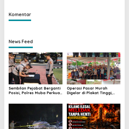
Masih Diburu
Komentar
News Feed
Sembilan Pejabat Berganti
Operasi Pasar Murah
Posisi, Polres Muba Perkuat
Digelar di Plakat Tinggi,
Soliditas dan Pelayanan
Bank Sumsel Babel Beri
Presisi
Subsidi untuk Ringankan
Beban Warga