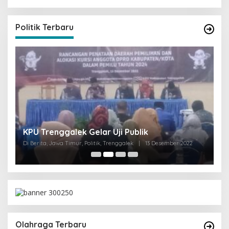
Politik Terbaru
I
KPU Trenggalek Gelar Uji Publik
G
Di Berita, Jawa Timur, Politik, Trenggalek
|
13 Desember 2022
Di 
Olahraga Terbaru