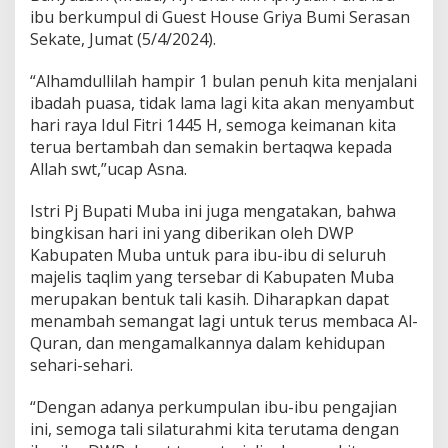
k
ibu berkumpul di Guest House Griya Bumi Serasan
i
Sekate, Jumat (5/4/2024).
s
a
n
“Alhamdullilah hampir 1 bulan penuh kita menjalani
d
ibadah puasa, tidak lama lagi kita akan menyambut
a
hari raya Idul Fitri 1445 H, semoga keimanan kita
r
terua bertambah dan semakin bertaqwa kepada
i
D
Allah swt,”ucap Asna.
W
P
Istri Pj Bupati Muba ini juga mengatakan, bahwa
M
bingkisan hari ini yang diberikan oleh DWP
u
Kabupaten Muba untuk para ibu-ibu di seluruh
b
a
majelis taqlim yang tersebar di Kabupaten Muba
J
merupakan bentuk tali kasih. Diharapkan dapat
e
menambah semangat lagi untuk terus membaca Al-
l
Quran, dan mengamalkannya dalam kehidupan
a
n
sehari-sehari.
g
L
“Dengan adanya perkumpulan ibu-ibu pengajian
e
ini, semoga tali silaturahmi kita terutama dengan
b