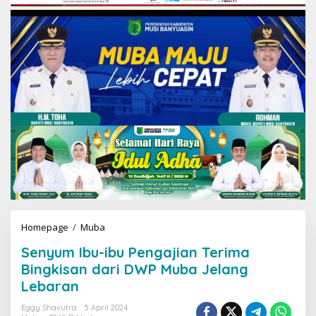
Homepage
/
Muba
S
e
Senyum Ibu-ibu Pengajian Terima
n
y
Bingkisan dari DWP Muba Jelang
u
Lebaran
m
I
Eggy Shavutra
5 April 2024
b