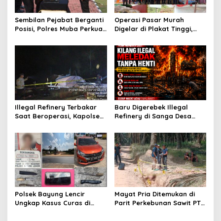
p
o
Sembilan Pejabat Berganti
Operasi Pasar Murah
s
Posisi, Polres Muba Perkuat
Digelar di Plakat Tinggi,
Soliditas dan Pelayanan
Bank Sumsel Babel Beri
Presisi
Subsidi untuk Ringankan
Beban Warga
Illegal Refinery Terbakar
Baru Digerebek Illegal
Saat Beroperasi, Kapolsek
Refinery di Sanga Desa
Sanga Desa Tegaskan
Meledak Lagi, Penegakan
Penindakan dan
Hukum Dipertanyakan
Pencegahan Terus
Dilakukan
Polsek Bayung Lencir
Mayat Pria Ditemukan di
Ungkap Kasus Curas di
Parit Perkebunan Sawit PT
Jalintas Palembang–Jambi,
Hindoli Keluang, Polisi
Satu Pelaku Ditangkap Dua
Selidiki Penyebab Kematian