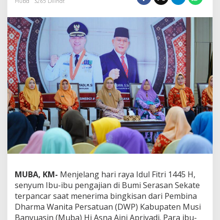
Muba
3265 Dilihat
u
-
i
b
u
P
e
n
g
a
j
i
a
n
T
e
r
i
m
MUBA, KM-
Menjelang hari raya Idul Fitri 1445 H,
a
senyum Ibu-ibu pengajian di Bumi Serasan Sekate
B
i
terpancar saat menerima bingkisan dari Pembina
n
Dharma Wanita Persatuan (DWP) Kabupaten Musi
g
Banyuasin (Muba) Hj Asna Aini Apriyadi. Para ibu-