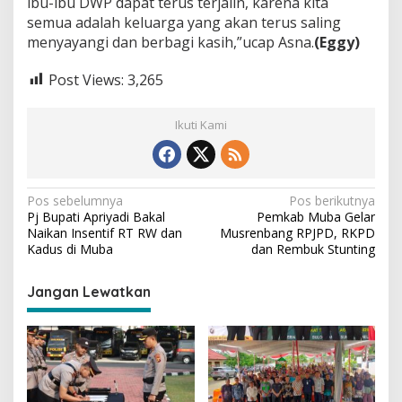
ibu-ibu DWP dapat terus terjalin, karena kita
a
r
semua adalah keluarga yang akan terus saling
a
menyayangi dan berbagi kasih,”ucap Asna.
(Eggy)
n
Post Views:
3,265
Ikuti Kami
N
Pos sebelumnya
Pos berikutnya
Pj Bupati Apriyadi Bakal
Pemkab Muba Gelar
a
Naikan Insentif RT RW dan
Musrenbang RPJPD, RKPD
v
Kadus di Muba
dan Rembuk Stunting
i
Jangan Lewatkan
g
a
s
i