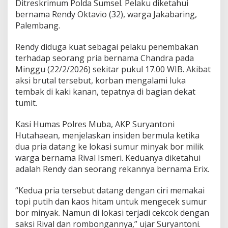
n
Ditreskrimum Polda Sumsel. Pelaku diketahui
y
bernama Rendy Oktavio (32), warga Jakabaring,
a
Palembang.
D
i
Rendy diduga kuat sebagai pelaku penembakan
b
e
terhadap seorang pria bernama Chandra pada
k
Minggu (22/2/2026) sekitar pukul 17.00 WIB. Akibat
u
aksi brutal tersebut, korban mengalami luka
k
tembak di kaki kanan, tepatnya di bagian dekat
T
tumit.
i
m
S
Kasi Humas Polres Muba, AKP Suryantoni
e
Hutahaean, menjelaskan insiden bermula ketika
r
dua pria datang ke lokasi sumur minyak bor milik
i
warga bernama Rival Ismeri. Keduanya diketahui
g
a
adalah Rendy dan seorang rekannya bernama Erix.
l
a
“Kedua pria tersebut datang dengan ciri memakai
topi putih dan kaos hitam untuk mengecek sumur
bor minyak. Namun di lokasi terjadi cekcok dengan
saksi Rival dan rombongannya,” ujar Suryantoni.