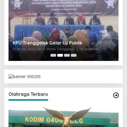
I
KPU Trenggalek Gelar Uji Publik
G
Di Berita, Jawa Timur, Politik, Trenggalek
|
13 Desember 2022
Di 
Olahraga Terbaru