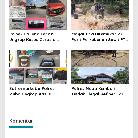
Pencegahan Terus
Dilakukan
Polsek Bayung Lencir
Mayat Pria Ditemukan di
Ungkap Kasus Curas di
Parit Perkebunan Sawit PT
Jalintas Palembang–Jambi,
Hindoli Keluang, Polisi
Satu Pelaku Ditangkap Dua
Selidiki Penyebab Kematian
Masih Diburu
Satresnarkoba Polres
Polres Muba Kembali
Muba Ungkap Kasus
Tindak Illegal Refinery di
Narkotika, Tiga Tersangka
Bayung Lencir, Empat
dan Puluhan Paket Sabu
Terduga Pelaku Diamankan
Diamankan
Komentar