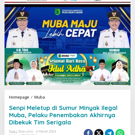
Homepage
/
Muba
S
e
Senpi Meletup di Sumur Minyak Ilegal
n
p
Muba, Pelaku Penembakan Akhirnya
i
Dibekuk Tim Serigala
M
e
Eggy Shavutra
6 Maret 2026
l