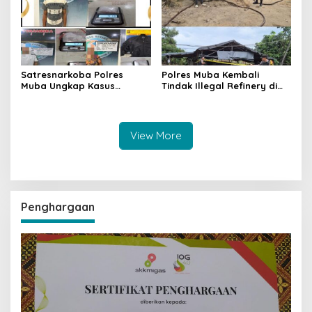
Satresnarkoba Polres
Polres Muba Kembali
Muba Ungkap Kasus
Tindak Illegal Refinery di
Narkotika, Tiga Tersangka
Bayung Lencir, Empat
dan Puluhan Paket Sabu
Terduga Pelaku Diamankan
Diamankan
View More
Penghargaan