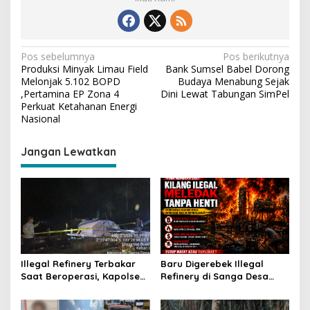
N
Pos sebelumnya
Pos berikutnya
Produksi Minyak Limau Field
Bank Sumsel Babel Dorong
a
Melonjak 5.102 BOPD
Budaya Menabung Sejak
v
,Pertamina EP Zona 4
Dini Lewat Tabungan SimPel
Perkuat Ketahanan Energi
i
Nasional
g
Jangan Lewatkan
a
s
i
p
o
s
Illegal Refinery Terbakar
Baru Digerebek Illegal
Saat Beroperasi, Kapolsek
Refinery di Sanga Desa
Sanga Desa Tegaskan
Meledak Lagi, Penegakan
Penindakan dan
Hukum Dipertanyakan