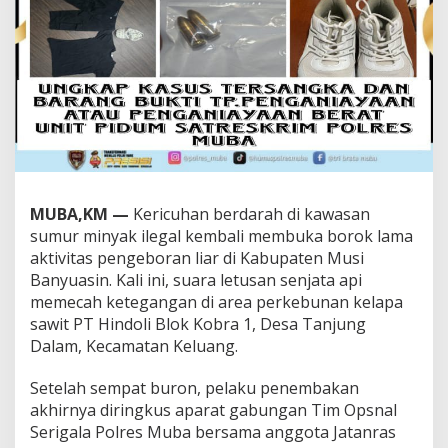
u
b
a
,
P
e
l
a
k
u
P
e
MUBA,KM —
Kericuhan berdarah di kawasan
n
sumur minyak ilegal kembali membuka borok lama
e
m
aktivitas pengeboran liar di Kabupaten Musi
b
Banyuasin. Kali ini, suara letusan senjata api
a
memecah ketegangan di area perkebunan kelapa
k
sawit PT Hindoli Blok Kobra 1, Desa Tanjung
a
n
Dalam, Kecamatan Keluang.
A
k
Setelah sempat buron, pelaku penembakan
h
akhirnya diringkus aparat gabungan Tim Opsnal
i
Serigala Polres Muba bersama anggota Jatanras
r