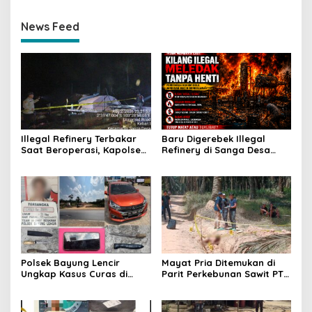
News Feed
Illegal Refinery Terbakar
Baru Digerebek Illegal
Saat Beroperasi, Kapolsek
Refinery di Sanga Desa
Sanga Desa Tegaskan
Meledak Lagi, Penegakan
Penindakan dan
Hukum Dipertanyakan
Pencegahan Terus
Dilakukan
Polsek Bayung Lencir
Mayat Pria Ditemukan di
Ungkap Kasus Curas di
Parit Perkebunan Sawit PT
Jalintas Palembang–Jambi,
Hindoli Keluang, Polisi
Satu Pelaku Ditangkap Dua
Selidiki Penyebab Kematian
Masih Diburu