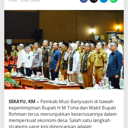
Muba
53585 Dilihat
a
n
A
n
t
u
s
i
a
s
:
W
a
b
u
p
R
o
h
SEKAYU, KM –
Pemkab Musi Banyuasin di bawah
m
kepemimpinan Bupati H M Toha dan Wakil Bupati
a
n
Rohman terus menunjukkan keseriusannya dalam
R
memperkuat ekonomi desa. Salah satu langkah
e
strategis yang kini digencarkan adalah