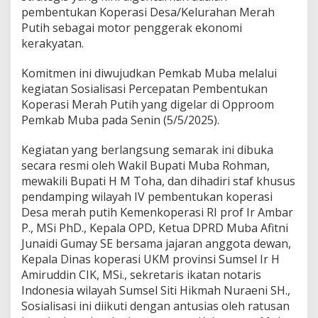
s
pembentukan Koperasi Desa/Kelurahan Merah
m
Putih sebagai motor penggerak ekonomi
i
B
kerakyatan.
u
k
Komitmen ini diwujudkan Pemkab Muba melalui
a
kegiatan Sosialisasi Percepatan Pembentukan
S
Koperasi Merah Putih yang digelar di Opproom
o
s
Pemkab Muba pada Senin (5/5/2025).
i
a
Kegiatan yang berlangsung semarak ini dibuka
l
secara resmi oleh Wakil Bupati Muba Rohman,
i
mewakili Bupati H M Toha, dan dihadiri staf khusus
s
a
pendamping wilayah IV pembentukan koperasi
s
Desa merah putih Kemenkoperasi RI prof Ir Ambar
i
P., MSi PhD., Kepala OPD, Ketua DPRD Muba Afitni
P
Junaidi Gumay SE bersama jajaran anggota dewan,
e
r
Kepala Dinas koperasi UKM provinsi Sumsel Ir H
c
Amiruddin CIK, MSi., sekretaris ikatan notaris
e
Indonesia wilayah Sumsel Siti Hikmah Nuraeni SH.,
p
Sosialisasi ini diikuti dengan antusias oleh ratusan
a