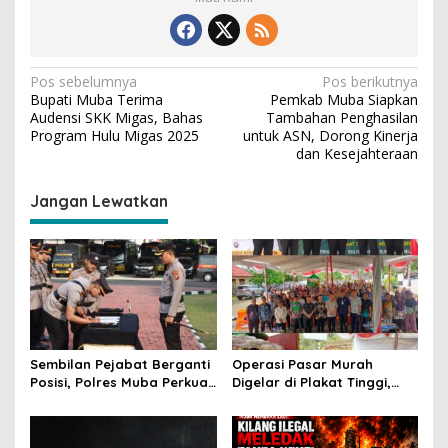
N
Pos sebelumnya
Pos berikutnya
Bupati Muba Terima
Pemkab Muba Siapkan
a
Audensi SKK Migas, Bahas
Tambahan Penghasilan
v
Program Hulu Migas 2025
untuk ASN, Dorong Kinerja
dan Kesejahteraan
i
g
Jangan Lewatkan
a
s
i
p
o
s
Sembilan Pejabat Berganti
Operasi Pasar Murah
Posisi, Polres Muba Perkuat
Digelar di Plakat Tinggi,
Soliditas dan Pelayanan
Bank Sumsel Babel Beri
Presisi
Subsidi untuk Ringankan
Beban Warga