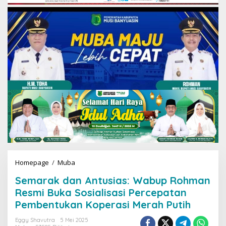
Homepage
/
Muba
S
e
Semarak dan Antusias: Wabup Rohman
m
a
Resmi Buka Sosialisasi Percepatan
r
Pembentukan Koperasi Merah Putih
a
k
Eggy Shavutra
5 Mei 2025
d