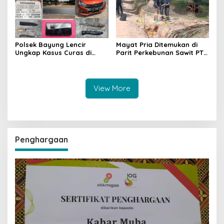
Polsek Bayung Lencir
Mayat Pria Ditemukan di
Ungkap Kasus Curas di
Parit Perkebunan Sawit PT
Jalintas Palembang–Jambi,
Hindoli Keluang, Polisi
Satu Pelaku Ditangkap Dua
Selidiki Penyebab Kematian
Masih Diburu
View More
Penghargaan