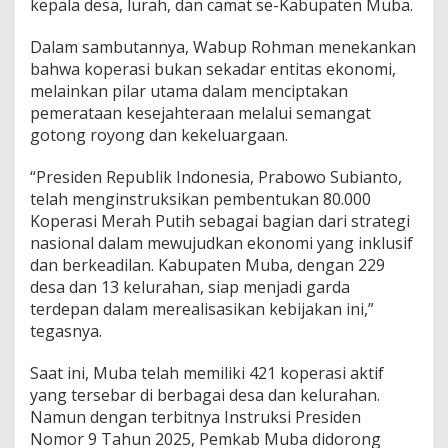
kepala desa, lurah, dan camat se-Kabupaten Muba.
t
a
n
Dalam sambutannya, Wabup Rohman menekankan
P
bahwa koperasi bukan sekadar entitas ekonomi,
e
melainkan pilar utama dalam menciptakan
m
pemerataan kesejahteraan melalui semangat
b
e
gotong royong dan kekeluargaan.
n
t
“Presiden Republik Indonesia, Prabowo Subianto,
u
telah menginstruksikan pembentukan 80.000
k
Koperasi Merah Putih sebagai bagian dari strategi
a
n
nasional dalam mewujudkan ekonomi yang inklusif
K
dan berkeadilan. Kabupaten Muba, dengan 229
o
desa dan 13 kelurahan, siap menjadi garda
p
terdepan dalam merealisasikan kebijakan ini,”
e
r
tegasnya.
a
s
Saat ini, Muba telah memiliki 421 koperasi aktif
i
yang tersebar di berbagai desa dan kelurahan.
M
Namun dengan terbitnya Instruksi Presiden
e
r
Nomor 9 Tahun 2025, Pemkab Muba didorong