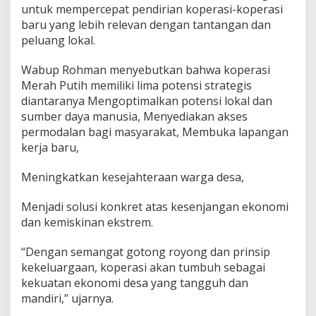
a
untuk mempercepat pendirian koperasi-koperasi
h
baru yang lebih relevan dengan tantangan dan
P
peluang lokal.
u
t
i
Wabup Rohman menyebutkan bahwa koperasi
h
Merah Putih memiliki lima potensi strategis
diantaranya Mengoptimalkan potensi lokal dan
sumber daya manusia, Menyediakan akses
permodalan bagi masyarakat, Membuka lapangan
kerja baru,
Meningkatkan kesejahteraan warga desa,
Menjadi solusi konkret atas kesenjangan ekonomi
dan kemiskinan ekstrem.
“Dengan semangat gotong royong dan prinsip
kekeluargaan, koperasi akan tumbuh sebagai
kekuatan ekonomi desa yang tangguh dan
mandiri,” ujarnya.