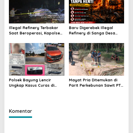
Illegal Refinery Terbakar
Baru Digerebek Illegal
Saat Beroperasi, Kapolsek
Refinery di Sanga Desa
Sanga Desa Tegaskan
Meledak Lagi, Penegakan
Penindakan dan
Hukum Dipertanyakan
Pencegahan Terus
Dilakukan
Polsek Bayung Lencir
Mayat Pria Ditemukan di
Ungkap Kasus Curas di
Parit Perkebunan Sawit PT
Jalintas Palembang–Jambi,
Hindoli Keluang, Polisi
Satu Pelaku Ditangkap Dua
Selidiki Penyebab Kematian
Masih Diburu
Komentar