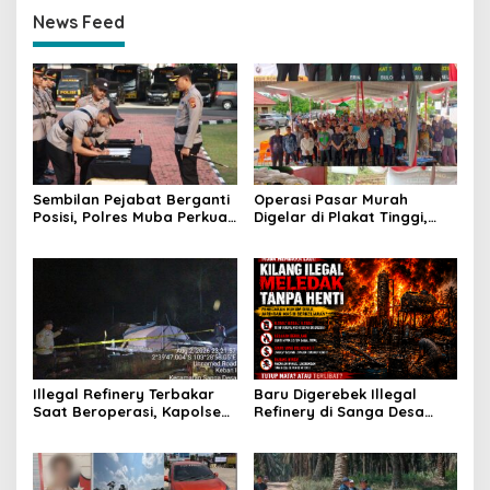
News Feed
Sembilan Pejabat Berganti
Operasi Pasar Murah
Posisi, Polres Muba Perkuat
Digelar di Plakat Tinggi,
Soliditas dan Pelayanan
Bank Sumsel Babel Beri
Presisi
Subsidi untuk Ringankan
Beban Warga
Illegal Refinery Terbakar
Baru Digerebek Illegal
Saat Beroperasi, Kapolsek
Refinery di Sanga Desa
Sanga Desa Tegaskan
Meledak Lagi, Penegakan
Penindakan dan
Hukum Dipertanyakan
Pencegahan Terus
Dilakukan