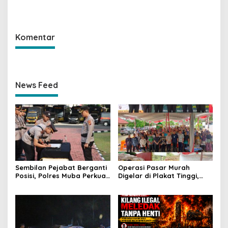
Jalintas Palembang–Jambi,
Hindoli Keluang, Polisi
Satu Pelaku Ditangkap Dua
Selidiki Penyebab Kematian
Masih Diburu
Komentar
News Feed
Sembilan Pejabat Berganti
Operasi Pasar Murah
Posisi, Polres Muba Perkuat
Digelar di Plakat Tinggi,
Soliditas dan Pelayanan
Bank Sumsel Babel Beri
Presisi
Subsidi untuk Ringankan
Beban Warga