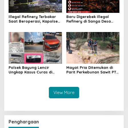
Illegal Refinery Terbakar
Baru Digerebek Illegal
Saat Beroperasi, Kapolsek
Refinery di Sanga Desa
Sanga Desa Tegaskan
Meledak Lagi, Penegakan
Penindakan dan
Hukum Dipertanyakan
Pencegahan Terus
Dilakukan
Polsek Bayung Lencir
Mayat Pria Ditemukan di
Ungkap Kasus Curas di
Parit Perkebunan Sawit PT
Jalintas Palembang–Jambi,
Hindoli Keluang, Polisi
Satu Pelaku Ditangkap Dua
Selidiki Penyebab Kematian
Masih Diburu
View More
Penghargaan