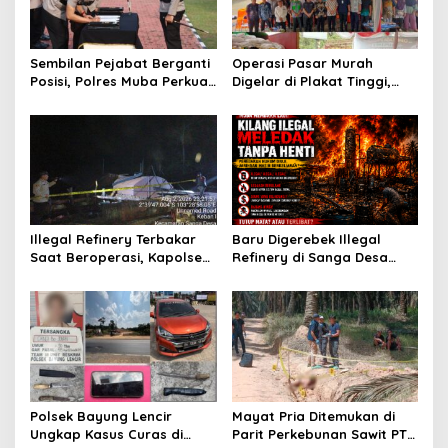
p
o
Sembilan Pejabat Berganti
Operasi Pasar Murah
s
Posisi, Polres Muba Perkuat
Digelar di Plakat Tinggi,
Soliditas dan Pelayanan
Bank Sumsel Babel Beri
Presisi
Subsidi untuk Ringankan
Beban Warga
Illegal Refinery Terbakar
Baru Digerebek Illegal
Saat Beroperasi, Kapolsek
Refinery di Sanga Desa
Sanga Desa Tegaskan
Meledak Lagi, Penegakan
Penindakan dan
Hukum Dipertanyakan
Pencegahan Terus
Dilakukan
Polsek Bayung Lencir
Mayat Pria Ditemukan di
Ungkap Kasus Curas di
Parit Perkebunan Sawit PT