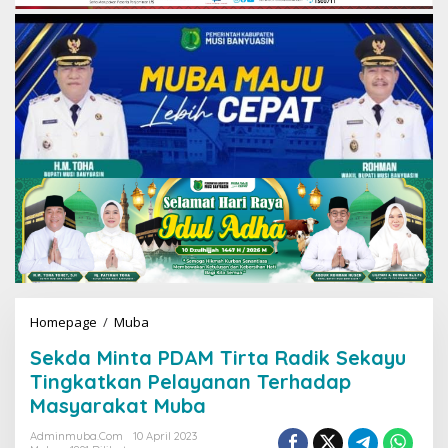
Homepage
/
Muba
S
e
Sekda Minta PDAM Tirta Radik Sekayu
k
d
Tingkatkan Pelayanan Terhadap
a
Masyarakat Muba
M
i
Adminmuba.com
10 April 2023
n