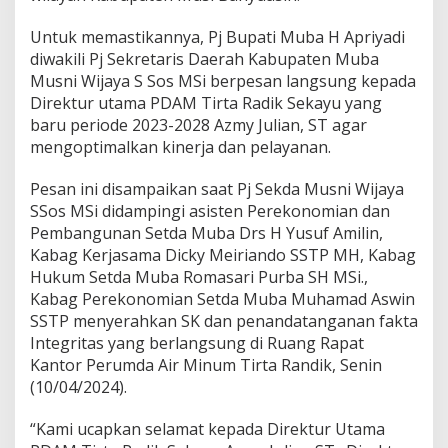
n
g
Untuk memastikannya, Pj Bupati Muba H Apriyadi
k
a
diwakili Pj Sekretaris Daerah Kabupaten Muba
t
Musni Wijaya S Sos MSi berpesan langsung kepada
k
Direktur utama PDAM Tirta Radik Sekayu yang
a
baru periode 2023-2028 Azmy Julian, ST agar
n
mengoptimalkan kinerja dan pelayanan.
P
e
l
Pesan ini disampaikan saat Pj Sekda Musni Wijaya
a
SSos MSi didampingi asisten Perekonomian dan
y
Pembangunan Setda Muba Drs H Yusuf Amilin,
a
Kabag Kerjasama Dicky Meiriando SSTP MH, Kabag
n
a
Hukum Setda Muba Romasari Purba SH MSi.,
n
Kabag Perekonomian Setda Muba Muhamad Aswin
T
SSTP menyerahkan SK dan penandatanganan fakta
e
Integritas yang berlangsung di Ruang Rapat
r
h
Kantor Perumda Air Minum Tirta Randik, Senin
a
(10/04/2024).
d
a
“Kami ucapkan selamat kepada Direktur Utama
p