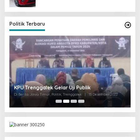
Politik Terbaru
I
KPU Trenggalek Gelar Uji Publik
G
Di Berita, Jawa Timur, Politik, Trenggalek
|
13 Desember 2022
Di 