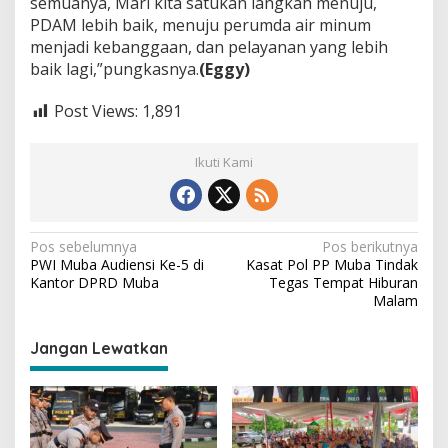
semuanya, Mari kita satukan langkah menuju,
PDAM lebih baik, menuju perumda air minum
menjadi kebanggaan, dan pelayanan yang lebih
baik lagi,”pungkasnya.
(Eggy)
Post Views:
1,891
Ikuti Kami
N
Pos sebelumnya
Pos berikutnya
PWI Muba Audiensi Ke-5 di
Kasat Pol PP Muba Tindak
a
Kantor DPRD Muba
Tegas Tempat Hiburan
v
Malam
i
Jangan Lewatkan
g
a
s
i