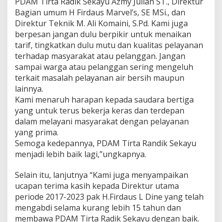
PDAM Tirta Radik Sekayu Azmy Julian ST., Direktur
M
a
Bagian umum H Firdaus Marvel’s, SE MSi., dan
s
Direktur Teknik M. Ali Komaini, S.Pd. Kami juga
y
berpesan jangan dulu berpikir untuk menaikan
a
tarif, tingkatkan dulu mutu dan kualitas pelayanan
r
terhadap masyarakat atau pelanggan. Jangan
a
k
sampai warga atau pelanggan sering mengeluh
a
terkait masalah pelayanan air bersih maupun
t
lainnya.
M
Kami menaruh harapan kepada saudara bertiga
u
b
yang untuk terus bekerja keras dan terdepan
a
dalam melayani masyarakat dengan pelayanan
yang prima.
Semoga kedepannya, PDAM Tirta Randik Sekayu
menjadi lebih baik lagi,”ungkapnya.
Selain itu, lanjutnya “Kami juga menyampaikan
ucapan terima kasih kepada Direktur utama
periode 2017-2023 pak H.Firdaus L Dine yang telah
mengabdi selama kurang lebih 15 tahun dan
membawa PDAM Tirta Radik Sekayu dengan baik.