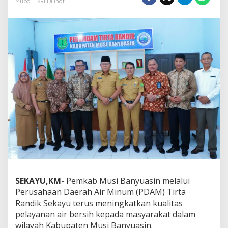
Muba
1891 Dilihat
t
a
P
D
A
M
T
i
r
t
a
R
a
d
i
k
S
e
k
SEKAYU,KM-
Pemkab Musi Banyuasin melalui
a
Perusahaan Daerah Air Minum (PDAM) Tirta
y
u
Randik Sekayu terus meningkatkan kualitas
T
pelayanan air bersih kepada masyarakat dalam
i
wilayah Kabupaten Musi Banyuasin.