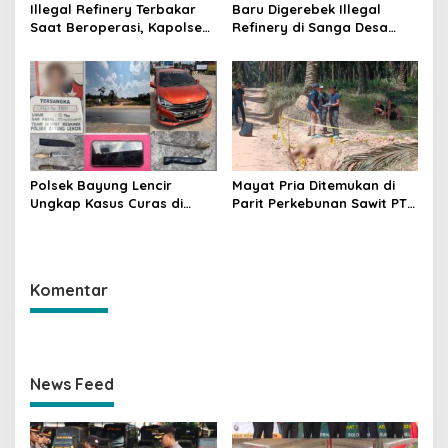
Illegal Refinery Terbakar
Baru Digerebek Illegal
Saat Beroperasi, Kapolsek
Refinery di Sanga Desa
Sanga Desa Tegaskan
Meledak Lagi, Penegakan
Penindakan dan
Hukum Dipertanyakan
Pencegahan Terus
Dilakukan
Polsek Bayung Lencir
Mayat Pria Ditemukan di
Ungkap Kasus Curas di
Parit Perkebunan Sawit PT
Jalintas Palembang–Jambi,
Hindoli Keluang, Polisi
Satu Pelaku Ditangkap Dua
Selidiki Penyebab Kematian
Masih Diburu
Komentar
News Feed