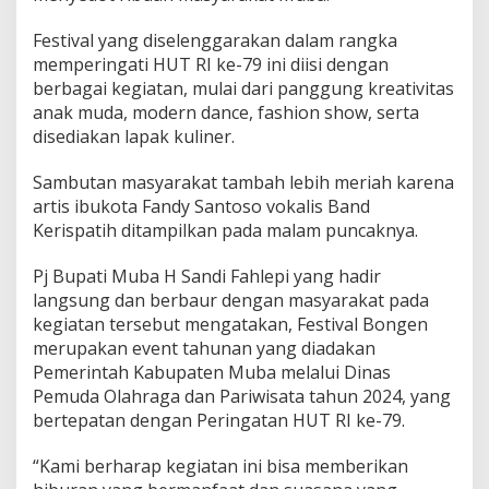
l
B
Festival yang diselenggarakan dalam rangka
o
n
memperingati HUT RI ke-79 ini diisi dengan
g
berbagai kegiatan, mulai dari panggung kreativitas
e
anak muda, modern dance, fashion show, serta
n
disediakan lapak kuliner.
S
u
k
Sambutan masyarakat tambah lebih meriah karena
s
artis ibukota Fandy Santoso vokalis Band
e
Kerispatih ditampilkan pada malam puncaknya.
s
M
Pj Bupati Muba H Sandi Fahlepi yang hadir
e
r
langsung dan berbaur dengan masyarakat pada
i
kegiatan tersebut mengatakan, Festival Bongen
a
merupakan event tahunan yang diadakan
h
Pemerintah Kabupaten Muba melalui Dinas
k
Pemuda Olahraga dan Pariwisata tahun 2024, yang
a
n
bertepatan dengan Peringatan HUT RI ke-79.
H
U
“Kami berharap kegiatan ini bisa memberikan
T