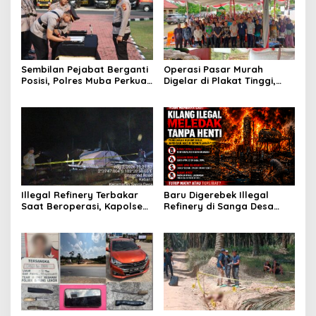
Sembilan Pejabat Berganti
Operasi Pasar Murah
Posisi, Polres Muba Perkuat
Digelar di Plakat Tinggi,
Soliditas dan Pelayanan
Bank Sumsel Babel Beri
Presisi
Subsidi untuk Ringankan
Beban Warga
Illegal Refinery Terbakar
Baru Digerebek Illegal
Saat Beroperasi, Kapolsek
Refinery di Sanga Desa
Sanga Desa Tegaskan
Meledak Lagi, Penegakan
Penindakan dan
Hukum Dipertanyakan
Pencegahan Terus
Dilakukan