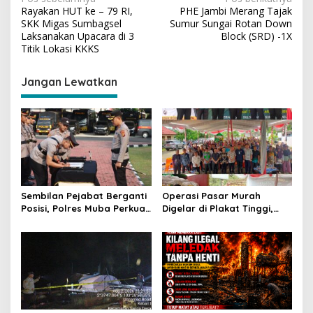
N
Rayakan HUT ke – 79 RI,
PHE Jambi Merang Tajak
a
SKK Migas Sumbagsel
Sumur Sungai Rotan Down
v
Laksanakan Upacara di 3
Block (SRD) -1X
Titik Lokasi KKKS
i
g
Jangan Lewatkan
a
s
i
p
o
s
Sembilan Pejabat Berganti
Operasi Pasar Murah
Posisi, Polres Muba Perkuat
Digelar di Plakat Tinggi,
Soliditas dan Pelayanan
Bank Sumsel Babel Beri
Presisi
Subsidi untuk Ringankan
Beban Warga