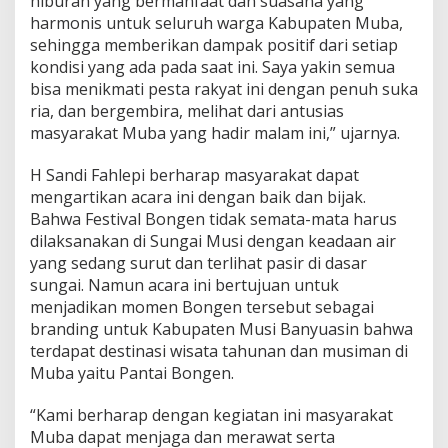
hiburan yang bermanfaat dan suasana yang
R
harmonis untuk seluruh warga Kabupaten Muba,
I
k
sehingga memberikan dampak positif dari setiap
e
kondisi yang ada pada saat ini. Saya yakin semua
-
bisa menikmati pesta rakyat ini dengan penuh suka
7
ria, dan bergembira, melihat dari antusias
9
masyarakat Muba yang hadir malam ini,” ujarnya.
H Sandi Fahlepi berharap masyarakat dapat
mengartikan acara ini dengan baik dan bijak.
Bahwa Festival Bongen tidak semata-mata harus
dilaksanakan di Sungai Musi dengan keadaan air
yang sedang surut dan terlihat pasir di dasar
sungai. Namun acara ini bertujuan untuk
menjadikan momen Bongen tersebut sebagai
branding untuk Kabupaten Musi Banyuasin bahwa
terdapat destinasi wisata tahunan dan musiman di
Muba yaitu Pantai Bongen.
“Kami berharap dengan kegiatan ini masyarakat
Muba dapat menjaga dan merawat serta