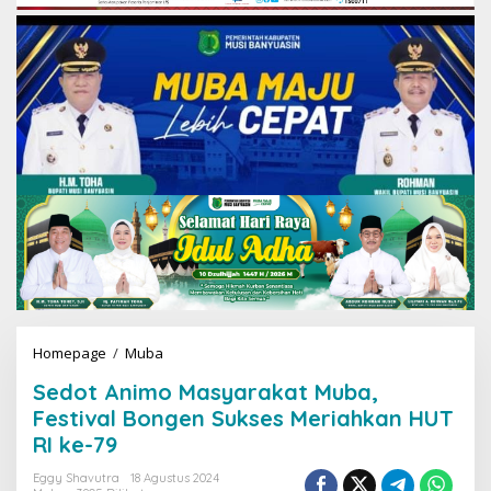
Homepage
/
Muba
S
e
Sedot Animo Masyarakat Muba,
d
o
Festival Bongen Sukses Meriahkan HUT
t
RI ke-79
A
n
Eggy Shavutra
18 Agustus 2024
i