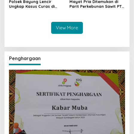
Polsek Bayung Lencir
Mayat Pria Ditemukan di
Ungkap Kasus Curas di
Parit Perkebunan Sawit PT
Jalintas Palembang–Jambi,
Hindoli Keluang, Polisi
Satu Pelaku Ditangkap Dua
Selidiki Penyebab Kematian
Masih Diburu
View More
Penghargaan