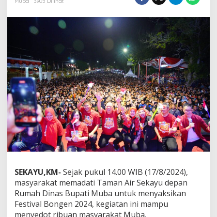
Muba
3905 Dilihat
m
o
M
a
s
y
a
r
a
k
a
t
M
u
b
a
,
F
e
SEKAYU,KM-
Sejak pukul 14.00 WIB (17/8/2024),
s
masyarakat memadati Taman Air Sekayu depan
t
i
Rumah Dinas Bupati Muba untuk menyaksikan
v
Festival Bongen 2024, kegiatan ini mampu
a
menyedot ribuan masyarakat Muba.