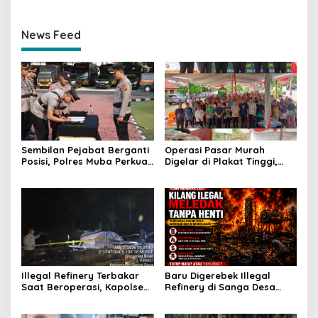
News Feed
Sembilan Pejabat Berganti
Operasi Pasar Murah
Posisi, Polres Muba Perkuat
Digelar di Plakat Tinggi,
Soliditas dan Pelayanan
Bank Sumsel Babel Beri
Presisi
Subsidi untuk Ringankan
Beban Warga
Illegal Refinery Terbakar
Baru Digerebek Illegal
Saat Beroperasi, Kapolsek
Refinery di Sanga Desa
Sanga Desa Tegaskan
Meledak Lagi, Penegakan
Penindakan dan
Hukum Dipertanyakan