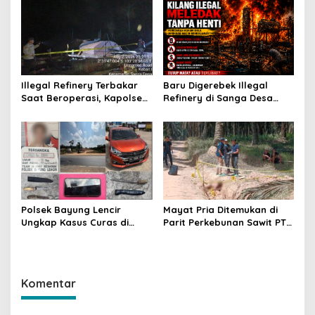
Beban Warga
Illegal Refinery Terbakar
Baru Digerebek Illegal
Saat Beroperasi, Kapolsek
Refinery di Sanga Desa
Sanga Desa Tegaskan
Meledak Lagi, Penegakan
Penindakan dan
Hukum Dipertanyakan
Pencegahan Terus
Dilakukan
Polsek Bayung Lencir
Mayat Pria Ditemukan di
Ungkap Kasus Curas di
Parit Perkebunan Sawit PT
Jalintas Palembang–Jambi,
Hindoli Keluang, Polisi
Satu Pelaku Ditangkap Dua
Selidiki Penyebab Kematian
Masih Diburu
Komentar