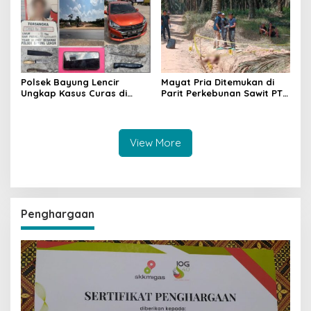
Pencegahan Terus
Dilakukan
Polsek Bayung Lencir
Mayat Pria Ditemukan di
Ungkap Kasus Curas di
Parit Perkebunan Sawit PT
Jalintas Palembang–Jambi,
Hindoli Keluang, Polisi
Satu Pelaku Ditangkap Dua
Selidiki Penyebab Kematian
Masih Diburu
View More
Penghargaan