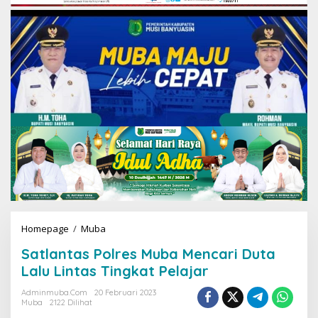
Homepage
/
Muba
S
a
Satlantas Polres Muba Mencari Duta
t
l
Lalu Lintas Tingkat Pelajar
a
n
Adminmuba.com
20 Februari 2023
Muba
2122 Dilihat
t
a