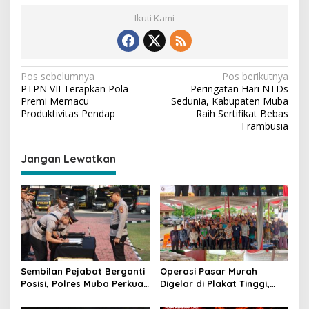
Ikuti Kami
N
Pos sebelumnya
Pos berikutnya
PTPN VII Terapkan Pola
Peringatan Hari NTDs
a
Premi Memacu
Sedunia, Kabupaten Muba
v
Produktivitas Pendap
Raih Sertifikat Bebas
Frambusia
i
g
Jangan Lewatkan
a
s
i
p
o
s
Sembilan Pejabat Berganti
Operasi Pasar Murah
Posisi, Polres Muba Perkuat
Digelar di Plakat Tinggi,
Soliditas dan Pelayanan
Bank Sumsel Babel Beri
Presisi
Subsidi untuk Ringankan