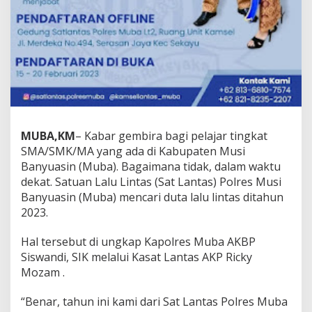
l
u
L
i
n
t
a
s
T
i
n
MUBA,KM
– Kabar gembira bagi pelajar tingkat
g
SMA/SMK/MA yang ada di Kabupaten Musi
k
a
Banyuasin (Muba). Bagaimana tidak, dalam waktu
t
dekat. Satuan Lalu Lintas (Sat Lantas) Polres Musi
P
Banyuasin (Muba) mencari duta lalu lintas ditahun
e
2023.
l
a
j
Hal tersebut di ungkap Kapolres Muba AKBP
a
Siswandi, SIK melalui Kasat Lantas AKP Ricky
r
Mozam .
“Benar, tahun ini kami dari Sat Lantas Polres Muba