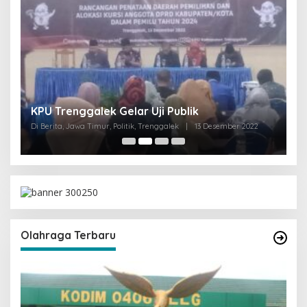
I
KPU Trenggalek Gelar Uji Publik
G
Di Berita, Jawa Timur, Politik, Trenggalek
|
13 Desember 2022
Di 
Olahraga Terbaru