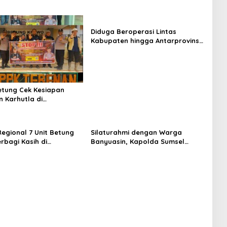
Diduga Beroperasi Lintas
Kabupaten hingga Antarprovinsi,
Aparat Penegak Hukum Didesak
Bongkar Mata Rantai Distribusi
BBM Ilegal
etung Cek Kesiapan
n Karhutla di
an Perkebunan, Perkuat
 Hadapi Musim Kemarau
Regional 7 Unit Betung
Silaturahmi dengan Warga
rbagi Kasih di
Banyuasin, Kapolda Sumsel
ung Ramadan, Raih
Tegaskan Kolaborasi Jaga
n Idul Fitri 1447 H
Kamtibmas