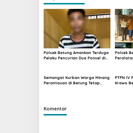
g
a
s
i
p
o
Polsek Betung Amankan Terduga
Polsek B
s
Pelaku Pencurian Dua Ponsel di
Peralata
Taja Indah
Perusaha
Mitigasi
2026
Semangat Kurban Warga Minang
PTPN IV 
Perantauan di Betung Tetap
Krawo Be
Menyala, Mushola Qodratul
Penghuj
Jannah SAS Sembelih 10 Sapi dan
Keberkaha
1 Kambing
Komentar