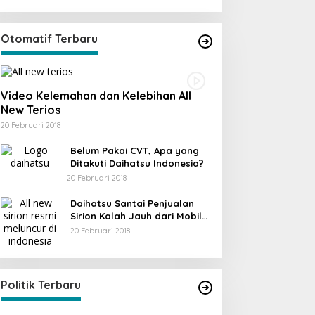
Otomatif Terbaru
Video Kelemahan dan Kelebihan All
New Terios
20 Februari 2018
Belum Pakai CVT, Apa yang
Ditakuti Daihatsu Indonesia?
20 Februari 2018
Daihatsu Santai Penjualan
Sirion Kalah Jauh dari Mobil
LCGC
20 Februari 2018
KPU Trenggalek Gelar Uji Publik
Di Berita, Jawa Timur, Politik, Trenggalek
|
13
Desember 2022
Politik Terbaru