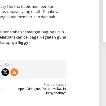
ssy Herlina Lubis memberikan
as capaian yang diraih. Pihaknya
ang dapat memberikan dampak
di penambah semangat bagi seluruh
melaksanakan berbagai kegiatan guna
harapnya.
(Eggy)
kuti Kami
Pos berikutnya
a
Apek Diringkus Polres Muba, Ini
Penyebabnya