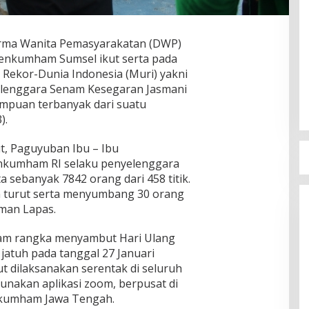
rma Wanita Pemasyarakatan (DWP)
menkumham Sumsel ikut serta pada
Rekor-Dunia Indonesia (Muri) yakni
elenggara Senam Kesegaran Jasmani
empuan terbanyak dari suatu
).
t, Paguyuban Ibu – Ibu
nkumham RI selaku penyelenggara
 sebanyak 7842 orang dari 458 titik.
n turut serta menyumbang 30 orang
man Lapas.
lam rangka menyambut Hari Ulang
jatuh pada tanggal 27 Januari
t dilaksanakan serentak di seluruh
unakan aplikasi zoom, berpusat di
enkumham Jawa Tengah.