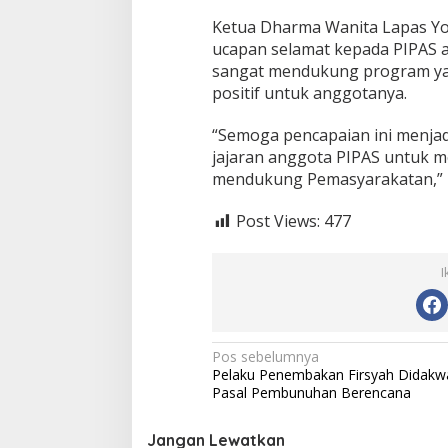
Ketua Dharma Wanita Lapas Yo
ucapan selamat kepada PIPAS at
sangat mendukung program y
positif untuk anggotanya.
“Semoga pencapaian ini menja
jajaran anggota PIPAS untuk 
mendukung Pemasyarakatan,” 
Post Views:
477
I
N
Pos sebelumnya
Pelaku Penembakan Firsyah Didakw
a
Pasal Pembunuhan Berencana
v
i
Jangan Lewatkan