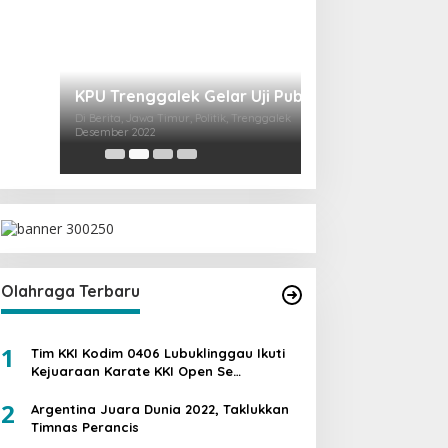
Ini Dia Hubungan
dengan Gerindra
Di Berita, Politik
|
19 Fe
Olahraga Terbaru
1
Tim KKI Kodim 0406 Lubuklinggau Ikuti
Kejuaraan Karate KKI Open Se
Sumatera PIALA PANGDAM II /SWJ
2
Argentina Juara Dunia 2022, Taklukkan
Timnas Perancis