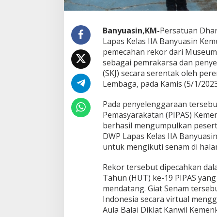
u
t
i
Banyuasin,KM-
Persatuan Dha
P
Lapas Kelas IIA Banyuasin Ke
e
m
pemecahan rekor dari Museum 
e
sebagai pemrakarsa dan peny
c
(SKJ) secara serentak oleh per
a
Lembaga, pada Kamis (5/1/2023
h
a
n
Pada penyelenggaraan tersebu
R
Pemasyarakatan (PIPAS) Keme
e
berhasil mengumpulkan peserta
k
DWP Lapas Kelas IIA Banyuasi
o
r
untuk mengikuti senam di hala
M
U
Rekor tersebut dipecahkan da
R
Tahun (HUT) ke-19 PIPAS yang 
I
mendatang. Giat Senam tersebu
Indonesia secara virtual mengg
Aula Balai Diklat Kanwil Kem