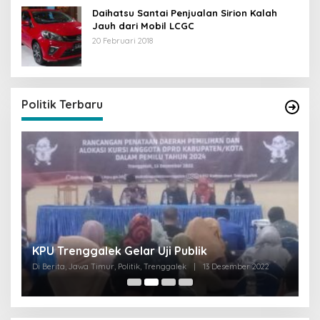
Daihatsu Santai Penjualan Sirion Kalah
Jauh dari Mobil LCGC
20 Februari 2018
Politik Terbaru
I
KPU Trenggalek Gelar Uji Publik
G
Di Berita, Jawa Timur, Politik, Trenggalek
|
13 Desember 2022
Di 