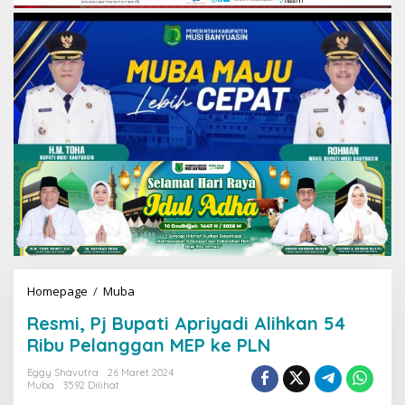
Homepage
/
Muba
R
e
Resmi, Pj Bupati Apriyadi Alihkan 54
s
m
Ribu Pelanggan MEP ke PLN
i
,
Eggy Shavutra
26 Maret 2024
Muba
3592 Dilihat
P
j