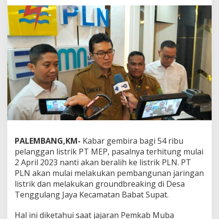
B
u
p
a
t
i
A
p
r
i
y
a
d
i
A
PALEMBANG,KM-
Kabar gembira bagi 54 ribu
l
i
pelanggan listrik PT MEP, pasalnya terhitung mulai
h
2 April 2023 nanti akan beralih ke listrik PLN. PT
k
PLN akan mulai melakukan pembangunan jaringan
a
listrik dan melakukan groundbreaking di Desa
n
5
Tenggulang Jaya Kecamatan Babat Supat.
4
R
Hal ini diketahui saat jajaran Pemkab Muba