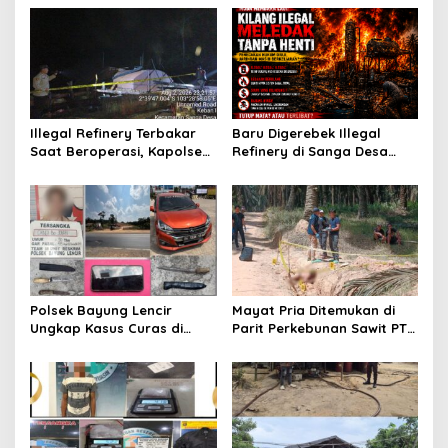
s
i
p
o
s
Illegal Refinery Terbakar
Baru Digerebek Illegal
Saat Beroperasi, Kapolsek
Refinery di Sanga Desa
Sanga Desa Tegaskan
Meledak Lagi, Penegakan
Penindakan dan
Hukum Dipertanyakan
Pencegahan Terus
Dilakukan
Polsek Bayung Lencir
Mayat Pria Ditemukan di
Ungkap Kasus Curas di
Parit Perkebunan Sawit PT
Jalintas Palembang–Jambi,
Hindoli Keluang, Polisi
Satu Pelaku Ditangkap Dua
Selidiki Penyebab Kematian
Masih Diburu