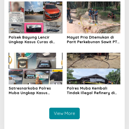
Pencegahan Terus
Dilakukan
Polsek Bayung Lencir
Mayat Pria Ditemukan di
Ungkap Kasus Curas di
Parit Perkebunan Sawit PT
Jalintas Palembang–Jambi,
Hindoli Keluang, Polisi
Satu Pelaku Ditangkap Dua
Selidiki Penyebab Kematian
Masih Diburu
Satresnarkoba Polres
Polres Muba Kembali
Muba Ungkap Kasus
Tindak Illegal Refinery di
Narkotika, Tiga Tersangka
Bayung Lencir, Empat
dan Puluhan Paket Sabu
Terduga Pelaku Diamankan
Diamankan
View More