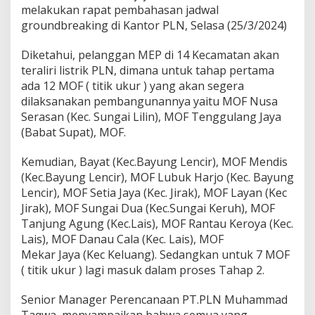
i
melakukan rapat pembahasan jadwal
b
groundbreaking di Kantor PLN, Selasa (25/3/2024)
u
P
e
Diketahui, pelanggan MEP di 14 Kecamatan akan
l
teraliri listrik PLN, dimana untuk tahap pertama
a
ada 12 MOF ( titik ukur ) yang akan segera
n
dilaksanakan pembangunannya yaitu MOF Nusa
g
g
Serasan (Kec. Sungai Lilin), MOF Tenggulang Jaya
a
(Babat Supat), MOF.
n
M
Kemudian, Bayat (Kec.Bayung Lencir), MOF Mendis
E
(Kec.Bayung Lencir), MOF Lubuk Harjo (Kec. Bayung
P
k
Lencir), MOF Setia Jaya (Kec. Jirak), MOF Layan (Kec
e
Jirak), MOF Sungai Dua (Kec.Sungai Keruh), MOF
P
Tanjung Agung (Kec.Lais), MOF Rantau Keroya (Kec.
L
Lais), MOF Danau Cala (Kec. Lais), MOF
N
Mekar Jaya (Kec Keluang). Sedangkan untuk 7 MOF
( titik ukur ) lagi masuk dalam proses Tahap 2.
Senior Manager Perencanaan PT.PLN Muhammad
Taqwa, menyampaikan bahwa semua yang