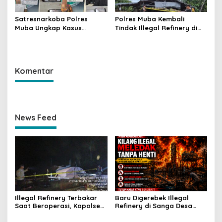
Satresnarkoba Polres
Polres Muba Kembali
Muba Ungkap Kasus
Tindak Illegal Refinery di
Narkotika, Tiga Tersangka
Bayung Lencir, Empat
dan Puluhan Paket Sabu
Terduga Pelaku Diamankan
Diamankan
Komentar
News Feed
Illegal Refinery Terbakar
Baru Digerebek Illegal
Saat Beroperasi, Kapolsek
Refinery di Sanga Desa
Sanga Desa Tegaskan
Meledak Lagi, Penegakan
Penindakan dan
Hukum Dipertanyakan