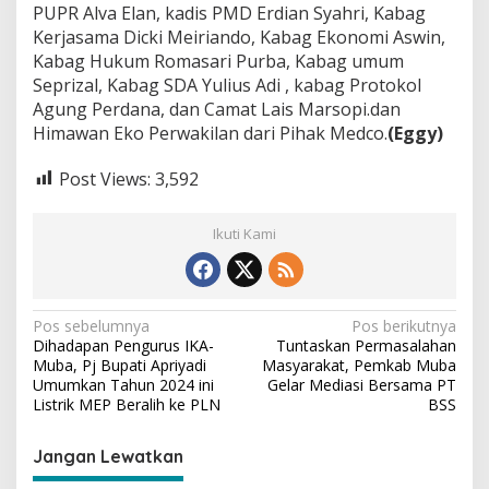
PUPR Alva Elan, kadis PMD Erdian Syahri, Kabag
Kerjasama Dicki Meiriando, Kabag Ekonomi Aswin,
Kabag Hukum Romasari Purba, Kabag umum
Seprizal, Kabag SDA Yulius Adi , kabag Protokol
Agung Perdana, dan Camat Lais Marsopi.dan
Himawan Eko Perwakilan dari Pihak Medco.
(Eggy)
Post Views:
3,592
Ikuti Kami
N
Pos sebelumnya
Pos berikutnya
Dihadapan Pengurus IKA-
Tuntaskan Permasalahan
a
Muba, Pj Bupati Apriyadi
Masyarakat, Pemkab Muba
v
Umumkan Tahun 2024 ini
Gelar Mediasi Bersama PT
Listrik MEP Beralih ke PLN
BSS
i
g
Jangan Lewatkan
a