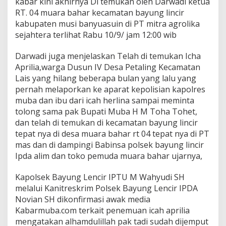
kabar kini akhirnya Di temukan oleh Darwadi ketua
a
D
RT. 04 muara bahar kecamatan bayung lincir
i
kabupaten musi banyuasuin di PT mitra agrolika
t
sejahtera terlihat Rabu 10/9/ jam 12:00 wib
e
m
Darwadi juga menjelaskan Telah di temukan Icha
u
k
Aprilia,warga Dusun IV Desa Petaling Kecamatan
a
Lais yang hilang beberapa bulan yang lalu yang
n
pernah melaporkan ke aparat kepolisian kapolres
d
muba dan ibu dari icah herlina sampai meminta
i
B
tolong sama pak Bupati Muba H M Toha Tohet,
a
dan telah di temukan di kecamatan bayung lincir
y
tepat nya di desa muara bahar rt 04 tepat nya di PT
u
mas dan di dampingi Babinsa polsek bayung lincir
n
Ipda alim dan toko pemuda muara bahar ujarnya,
g
L
e
Kapolsek Bayung Lencir IPTU M Wahyudi SH
n
melalui Kanitreskrim Polsek Bayung Lencir IPDA
c
Novian SH dikonfirmasi awak media
i
Kabarmuba.com terkait penemuan icah aprilia
r
mengatakan alhamdulillah pak tadi sudah dijemput