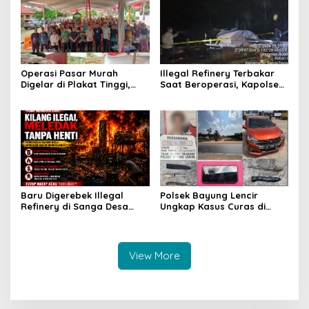
Operasi Pasar Murah
Illegal Refinery Terbakar
Digelar di Plakat Tinggi,
Saat Beroperasi, Kapolsek
Bank Sumsel Babel Beri
Sanga Desa Tegaskan
Subsidi untuk Ringankan
Penindakan dan
Beban Warga
Pencegahan Terus
Dilakukan
Baru Digerebek Illegal
Polsek Bayung Lencir
Refinery di Sanga Desa
Ungkap Kasus Curas di
Meledak Lagi, Penegakan
Jalintas Palembang–Jambi,
Hukum Dipertanyakan
Satu Pelaku Ditangkap Dua
Masih Diburu
View More