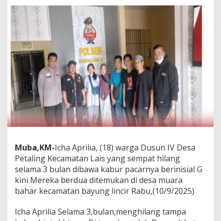
b
a
H
i
l
a
n
g
T
i
g
a
B
u
l
a
Muba,KM-
Icha Aprilia, (18) warga Dusun IV Desa
n
Petaling Kecamatan Lais yang sempat hilang
A
selama 3 bulan dibawa kabur pacarnya berinisial G
k
h
kini Mereka berdua ditemukan di desa muara
i
bahar kecamatan bayung lincir Rabu,(10/9/2025)
r
n
Icha Aprilia Selama 3,bulan,menghilang tampa
y