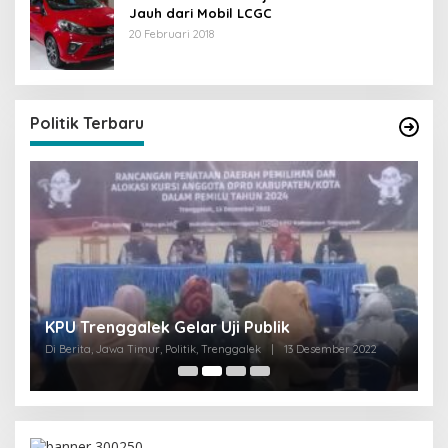
Jauh dari Mobil LCGC
20 Februari 2018
Politik Terbaru
I
KPU Trenggalek Gelar Uji Publik
G
Di Berita, Jawa Timur, Politik, Trenggalek
|
13 Desember 2022
Di 