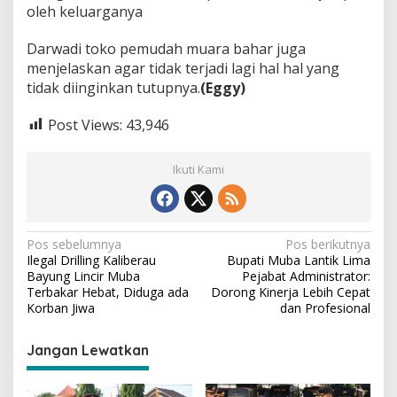
oleh keluarganya
Darwadi toko pemudah muara bahar juga
menjelaskan agar tidak terjadi lagi hal hal yang
tidak diinginkan tutupnya.
(Eggy)
Post Views:
43,946
Ikuti Kami
N
Pos sebelumnya
Pos berikutnya
Ilegal Drilling Kaliberau
Bupati Muba Lantik Lima
a
Bayung Lincir Muba
Pejabat Administrator:
v
Terbakar Hebat, Diduga ada
Dorong Kinerja Lebih Cepat
Korban Jiwa
dan Profesional
i
g
Jangan Lewatkan
a