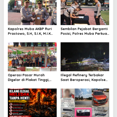
s
i
p
o
s
Kapolres Muba AKBP Ruri
Sembilan Pejabat Berganti
Prastowo, S.H, S.I.K, M.I.K
Posisi, Polres Muba Perkuat
Berikan Penghargaan
Soliditas dan Pelayanan
kepada 64 Personel
Presisi
Berprestasi
Operasi Pasar Murah
Illegal Refinery Terbakar
Digelar di Plakat Tinggi,
Saat Beroperasi, Kapolsek
Bank Sumsel Babel Beri
Sanga Desa Tegaskan
Subsidi untuk Ringankan
Penindakan dan
Beban Warga
Pencegahan Terus
Dilakukan