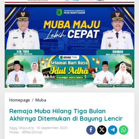
Homepage
/
Muba
R
e
Remaja Muba Hilang Tiga Bulan
m
a
Akhirnya Ditemukan di Bayung Lencir
j
a
Eggy Shavutra
10 September 2025
Muba
43946 Dilihat
M
u