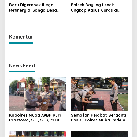
Baru Digerebek Illegal
Polsek Bayung Lencir
Refinery di Sanga Desa
Ungkap Kasus Curas di
Meledak Lagi, Penegakan
Jalintas Palembang–Jambi,
Hukum Dipertanyakan
Satu Pelaku Ditangkap Dua
Masih Diburu
Komentar
News Feed
Kapolres Muba AKBP Ruri
Sembilan Pejabat Berganti
Prastowo, S.H, S.I.K, M.I.K
Posisi, Polres Muba Perkuat
Berikan Penghargaan
Soliditas dan Pelayanan
kepada 64 Personel
Presisi
Berprestasi