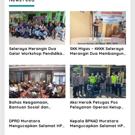
Seleraya Merangin Dua
SKK Migas – KKKK Seleraya
Gelar Workshop Pendidikan
Merangin Dua Membangun
Menuju Smart Gadget di
Desa Sehat di Desa Belani
Desa Belani
Bahas Keagamaan,
Aksi Heroik Petugas Pos
Bantuan Sosial dan
Pelayanan Operasi Ketupat
Kesiapsiagaan Bencana
Musi 2024 di Muratara,
Kejar dan Ringkus Pelaku
DPRD Muratara
Kepala BPKAD Muratara
Curat
Mengucapkan Selamat HPN
Mengucapkan Selamat HPN
tahun 2024
Tahun 2024