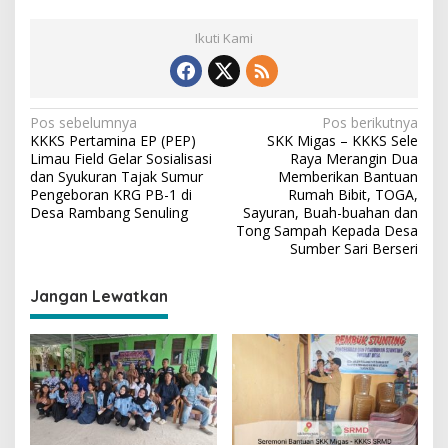
Ikuti Kami
N
Pos sebelumnya
Pos berikutnya
KKKS Pertamina EP (PEP)
SKK Migas – KKKS Sele
a
Limau Field Gelar Sosialisasi
Raya Merangin Dua
v
dan Syukuran Tajak Sumur
Memberikan Bantuan
Pengeboran KRG PB-1 di
Rumah Bibit, TOGA,
i
Desa Rambang Senuling
Sayuran, Buah-buahan dan
Tong Sampah Kepada Desa
g
Sumber Sari Berseri
a
s
Jangan Lewatkan
i
p
o
s