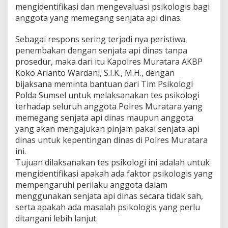
e
mengidentifikasi dan mengevaluasi psikologis bagi
v
anggota yang memegang senjata api dinas.
a
l
u
Sebagai respons sering terjadi nya peristiwa
a
penembakan dengan senjata api dinas tanpa
s
prosedur, maka dari itu Kapolres Muratara AKBP
i
Koko Arianto Wardani, S.I.K., M.H., dengan
T
bijaksana meminta bantuan dari Tim Psikologi
i
m
Polda Sumsel untuk melaksanakan tes psikologi
P
terhadap seluruh anggota Polres Muratara yang
o
memegang senjata api dinas maupun anggota
l
yang akan mengajukan pinjam pakai senjata api
d
a
dinas untuk kepentingan dinas di Polres Muratara
S
ini.
u
Tujuan dilaksanakan tes psikologi ini adalah untuk
m
mengidentifikasi apakah ada faktor psikologis yang
s
mempengaruhi perilaku anggota dalam
e
l
menggunakan senjata api dinas secara tidak sah,
serta apakah ada masalah psikologis yang perlu
ditangani lebih lanjut.