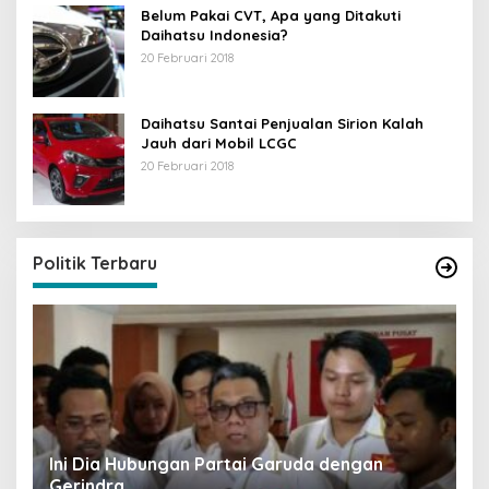
Belum Pakai CVT, Apa yang Ditakuti
Daihatsu Indonesia?
20 Februari 2018
Daihatsu Santai Penjualan Sirion Kalah
Jauh dari Mobil LCGC
20 Februari 2018
Strategi PPP Menangkan Duet Ganjar dan Gus
Yasin
Di Berita, Politik
|
19 Februari 2018
Politik Terbaru