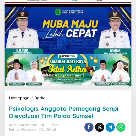
Homepage
/
Berita
P
s
Psikologis Anggota Pemegang Senpi
i
k
Dievaluasi Tim Polda Sumsel
o
l
Adminmuba.com
28 Juli 2023
Berita
,
Muratara
765 Dilihat
o
g