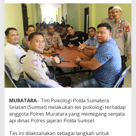
i
s
A
n
g
g
o
t
a
P
e
m
e
g
a
n
g
S
MURATARA
– Tim Psikologi Polda Sumatera
e
Selatan (Sumsel) melakukan tes psikologi terhadap
n
anggota Polres Muratara yang memegang senjata
p
api dinas Polres jajaran Polda Sumsel.
i
D
i
Tes ini dilaksanakan sebagai langkah untuk