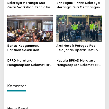
Seleraya Merangin Dua
SKK Migas – KKKK Seleraya
Gelar Workshop Pendidikan
Merangin Dua Membangun
Menuju Smart Gadget di
Desa Sehat di Desa Belani
Desa Belani
Bahas Keagamaan,
Aksi Heroik Petugas Pos
Bantuan Sosial dan
Pelayanan Operasi Ketupat
Kesiapsiagaan Bencana
Musi 2024 di Muratara,
Kejar dan Ringkus Pelaku
DPRD Muratara
Kepala BPKAD Muratara
Curat
Mengucapkan Selamat HPN
Mengucapkan Selamat HPN
tahun 2024
Tahun 2024
Komentar
News Feed