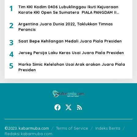
1
Tim KKI Kodim 0406 Lubuklinggau Ikuti Kejuaraan
Karate KKI Open Se Sumatera PIALA PANGDAM II
/SWJ
2
Argentina Juara Dunia 2022, Taklukkan Timnas
Perancis
3
Saat Bepe Kehilangan Medali Juara Piala Presiden
4
Jersey Persija Laku Keras Usai Juara Piala Presiden
5
Marko Simic Kelelahan Usai Arak arakan Juara Piala
Presiden
©2023. kabarmuba.com
Terms of Service
Indeks Berita
Redaksi kabarmuba.com