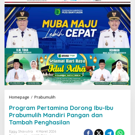
Homepage
/
Prabumulih
P
r
Program Pertamina Dorong Ibu-Ibu
o
g
Prabumulih Mandiri Pangan dan
r
Tambah Penghasilan
a
m
Eggy Shavutra
4 Maret 2026
P