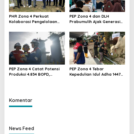
PHR Zona 4 Perkuat
PEP Zona 4 dan DLH
Kolaborasi Pengelolaan
Prabumulih Ajak Generasi
Sampah Berkelanjutan,
Muda Hadapi Tantangan
Dukung Aksi Iklim dan
Perubahan Iklim
Pelestarian Lingkungan
PEP Zona 4 Catat Potensi
PEP Zona 4 Tebar
Produksi 4.834 BOPD,
Kepedulian Idul Adha 1447
Perkuat Ketahanan Energi
H, Salurkan 112 Sapi dan 74
Nasional Lewat Dua Sumur
Kambing untuk Masyarakat
Baru
Komentar
News Feed