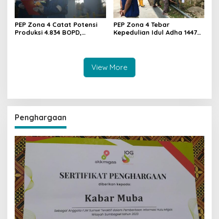
PEP Zona 4 Catat Potensi
PEP Zona 4 Tebar
Produksi 4.834 BOPD,
Kepedulian Idul Adha 1447
Perkuat Ketahanan Energi
H, Salurkan 112 Sapi dan 74
Nasional Lewat Dua Sumur
Kambing untuk Masyarakat
Baru
View More
Penghargaan