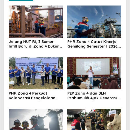
Jelang HUT RI, 3 Sumur
PHR Zona 4 Catat Kinerja
Infill Baru di Zona 4 Dukung
Gemilang Semester I 2026,
Kedaulatan Energi
Produksi Minyak Tembus
27.500 BOPD
PHR Zona 4 Perkuat
PEP Zona 4 dan DLH
Kolaborasi Pengelolaan
Prabumulih Ajak Generasi
Sampah Berkelanjutan,
Muda Hadapi Tantangan
Dukung Aksi Iklim dan
Perubahan Iklim
Pelestarian Lingkungan