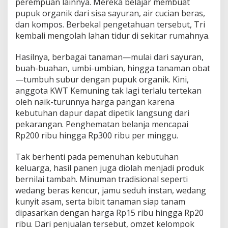
perempuan lainnya. Mereka belajar membuat
m
b
pupuk organik dari sisa sayuran, air cucian beras,
a
dan kompos. Berbekal pengetahuan tersebut, Tri
h
kembali mengolah lahan tidur di sekitar rumahnya.
P
e
Hasilnya, berbagai tanaman—mulai dari sayuran,
n
g
buah-buahan, umbi-umbian, hingga tanaman obat
h
—tumbuh subur dengan pupuk organik. Kini,
a
anggota KWT Kemuning tak lagi terlalu tertekan
s
oleh naik-turunnya harga pangan karena
i
l
kebutuhan dapur dapat dipetik langsung dari
a
pekarangan. Penghematan belanja mencapai
n
Rp200 ribu hingga Rp300 ribu per minggu.
Tak berhenti pada pemenuhan kebutuhan
keluarga, hasil panen juga diolah menjadi produk
bernilai tambah. Minuman tradisional seperti
wedang beras kencur, jamu seduh instan, wedang
kunyit asam, serta bibit tanaman siap tanam
dipasarkan dengan harga Rp15 ribu hingga Rp20
ribu. Dari penjualan tersebut, omzet kelompok