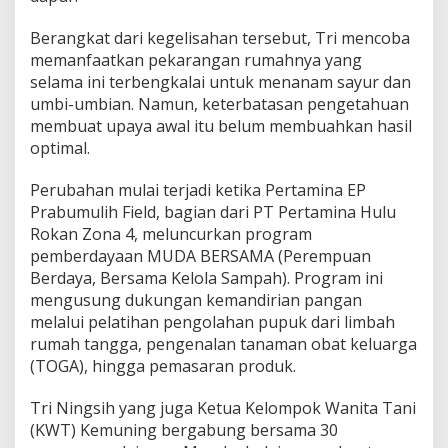
b
u
Berangkat dari kegelisahan tersebut, Tri mencoba
m
u
memanfaatkan pekarangan rumahnya yang
l
selama ini terbengkalai untuk menanam sayur dan
i
umbi-umbian. Namun, keterbatasan pengetahuan
h
membuat upaya awal itu belum membuahkan hasil
M
a
optimal.
n
d
Perubahan mulai terjadi ketika Pertamina EP
i
Prabumulih Field, bagian dari PT Pertamina Hulu
r
Rokan Zona 4, meluncurkan program
i
P
pemberdayaan MUDA BERSAMA (Perempuan
a
Berdaya, Bersama Kelola Sampah). Program ini
n
mengusung dukungan kemandirian pangan
g
melalui pelatihan pengolahan pupuk dari limbah
a
rumah tangga, pengenalan tanaman obat keluarga
n
d
(TOGA), hingga pemasaran produk.
a
n
Tri Ningsih yang juga Ketua Kelompok Wanita Tani
T
(KWT) Kemuning bergabung bersama 30
a