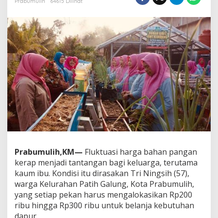
Prabumulih
64615 Dilihat
e
r
t
a
m
i
n
a
D
o
r
o
n
g
I
b
u
Prabumulih,KM—
Fluktuasi harga bahan pangan
-
kerap menjadi tantangan bagi keluarga, terutama
I
kaum ibu. Kondisi itu dirasakan Tri Ningsih (57),
b
warga Kelurahan Patih Galung, Kota Prabumulih,
u
P
yang setiap pekan harus mengalokasikan Rp200
r
ribu hingga Rp300 ribu untuk belanja kebutuhan
a
dapur.