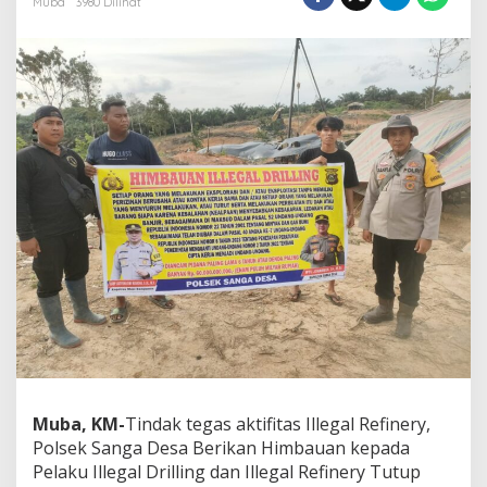
Muba
3980 Dilihat
n
g
a
D
e
s
a
H
i
m
b
a
u
a
n
T
i
n
d
a
k
Muba, KM-
Tindak tegas aktifitas Illegal Refinery,
T
Polsek Sanga Desa Berikan Himbauan kepada
e
g
Pelaku Illegal Drilling dan Illegal Refinery Tutup