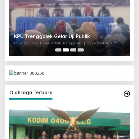
I
KPU Trenggalek Gelar Uji Publik
G
Di Berita, Jawa Timur, Politik, Trenggalek
|
13 Desember 2022
Di 
Olahraga Terbaru