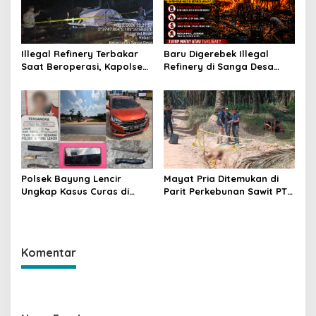
Illegal Refinery Terbakar
Baru Digerebek Illegal
Saat Beroperasi, Kapolsek
Refinery di Sanga Desa
Sanga Desa Tegaskan
Meledak Lagi, Penegakan
Penindakan dan
Hukum Dipertanyakan
Pencegahan Terus
Dilakukan
Polsek Bayung Lencir
Mayat Pria Ditemukan di
Ungkap Kasus Curas di
Parit Perkebunan Sawit PT
Jalintas Palembang–Jambi,
Hindoli Keluang, Polisi
Satu Pelaku Ditangkap Dua
Selidiki Penyebab Kematian
Masih Diburu
Komentar