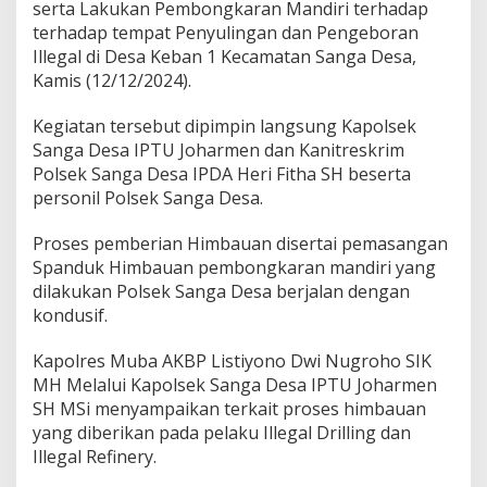
a
serta Lakukan Pembongkaran Mandiri terhadap
s
terhadap tempat Penyulingan dan Pengeboran
A
Illegal di Desa Keban 1 Kecamatan Sanga Desa,
k
Kamis (12/12/2024).
t
i
f
Kegiatan tersebut dipimpin langsung Kapolsek
i
Sanga Desa IPTU Joharmen dan Kanitreskrim
t
Polsek Sanga Desa IPDA Heri Fitha SH beserta
a
personil Polsek Sanga Desa.
s
I
l
Proses pemberian Himbauan disertai pemasangan
e
Spanduk Himbauan pembongkaran mandiri yang
g
dilakukan Polsek Sanga Desa berjalan dengan
a
kondusif.
l
D
r
Kapolres Muba AKBP Listiyono Dwi Nugroho SIK
i
MH Melalui Kapolsek Sanga Desa IPTU Joharmen
l
SH MSi menyampaikan terkait proses himbauan
i
yang diberikan pada pelaku Illegal Drilling dan
n
g
Illegal Refinery.
L