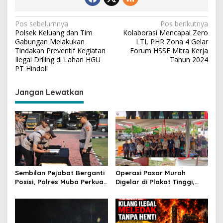
N
Pos sebelumnya
Pos berikutnya
Polsek Keluang dan Tim
Kolaborasi Mencapai Zero
a
Gabungan Melakukan
LTI, PHR Zona 4 Gelar
v
Tindakan Preventif Kegiatan
Forum HSSE Mitra Kerja
Ilegal Driling di Lahan HGU
Tahun 2024
i
PT Hindoli
g
Jangan Lewatkan
a
s
i
p
o
s
Sembilan Pejabat Berganti
Operasi Pasar Murah
Posisi, Polres Muba Perkuat
Digelar di Plakat Tinggi,
Soliditas dan Pelayanan
Bank Sumsel Babel Beri
Presisi
Subsidi untuk Ringankan
Beban Warga