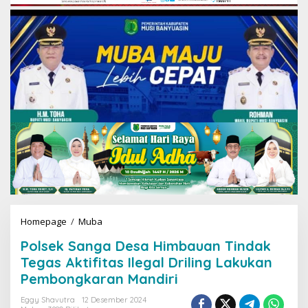
Homepage
/
Muba
P
o
Polsek Sanga Desa Himbauan Tindak
l
s
Tegas Aktifitas Ilegal Driling Lakukan
e
Pembongkaran Mandiri
k
S
Eggy Shavutra
12 Desember 2024
a