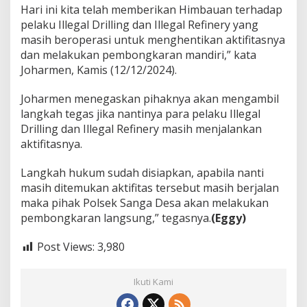
a
Hari ini kita telah memberikan Himbauan terhadap
k
pelaku Illegal Drilling dan Illegal Refinery yang
u
masih beroperasi untuk menghentikan aktifitasnya
k
a
dan melakukan pembongkaran mandiri,” kata
n
Joharmen, Kamis (12/12/2024).
P
e
Joharmen menegaskan pihaknya akan mengambil
m
langkah tegas jika nantinya para pelaku Illegal
b
o
Drilling dan Illegal Refinery masih menjalankan
n
aktifitasnya.
g
k
Langkah hukum sudah disiapkan, apabila nanti
a
masih ditemukan aktifitas tersebut masih berjalan
r
a
maka pihak Polsek Sanga Desa akan melakukan
n
pembongkaran langsung,” tegasnya.
(Eggy)
M
a
Post Views:
3,980
n
d
i
Ikuti Kami
r
i