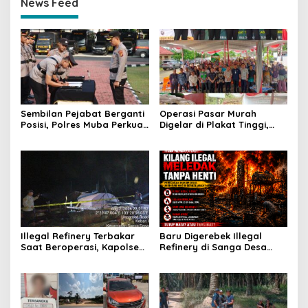
News Feed
Sembilan Pejabat Berganti
Operasi Pasar Murah
Posisi, Polres Muba Perkuat
Digelar di Plakat Tinggi,
Soliditas dan Pelayanan
Bank Sumsel Babel Beri
Presisi
Subsidi untuk Ringankan
Beban Warga
Illegal Refinery Terbakar
Baru Digerebek Illegal
Saat Beroperasi, Kapolsek
Refinery di Sanga Desa
Sanga Desa Tegaskan
Meledak Lagi, Penegakan
Penindakan dan
Hukum Dipertanyakan
Pencegahan Terus
Dilakukan