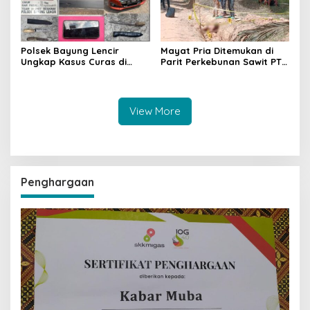
Polsek Bayung Lencir
Mayat Pria Ditemukan di
Ungkap Kasus Curas di
Parit Perkebunan Sawit PT
Jalintas Palembang–Jambi,
Hindoli Keluang, Polisi
Satu Pelaku Ditangkap Dua
Selidiki Penyebab Kematian
Masih Diburu
View More
Penghargaan