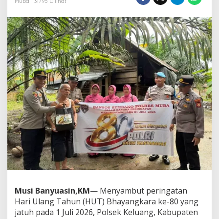
Muba
31795 Dilihat
l
u
a
n
g
S
a
l
u
r
k
a
n
B
a
n
s
o
s
S
a
Musi Banyuasin,KM
— Menyambut peringatan
m
Hari Ulang Tahun (HUT) Bhayangkara ke-80 yang
b
u
jatuh pada 1 Juli 2026, Polsek Keluang, Kabupaten