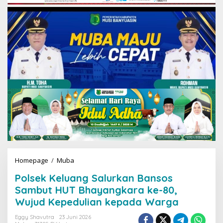
Homepage
/
Muba
P
o
Polsek Keluang Salurkan Bansos
l
s
Sambut HUT Bhayangkara ke-80,
e
Wujud Kepedulian kepada Warga
k
K
Eggy Shavutra
23 Juni 2026
e