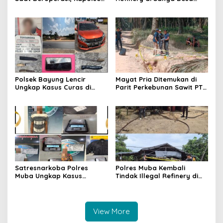
Sanga Desa Tegaskan
Meledak Lagi, Penegakan
Penindakan dan
Hukum Dipertanyakan
Pencegahan Terus
Dilakukan
Polsek Bayung Lencir
Mayat Pria Ditemukan di
Ungkap Kasus Curas di
Parit Perkebunan Sawit PT
Jalintas Palembang–Jambi,
Hindoli Keluang, Polisi
Satu Pelaku Ditangkap Dua
Selidiki Penyebab Kematian
Masih Diburu
Satresnarkoba Polres
Polres Muba Kembali
Muba Ungkap Kasus
Tindak Illegal Refinery di
Narkotika, Tiga Tersangka
Bayung Lencir, Empat
dan Puluhan Paket Sabu
Terduga Pelaku Diamankan
Diamankan
View More