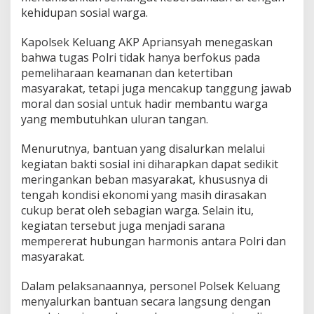
d
kehidupan sosial warga.
K
e
p
Kapolsek Keluang AKP Apriansyah menegaskan
e
bahwa tugas Polri tidak hanya berfokus pada
d
pemeliharaan keamanan dan ketertiban
u
masyarakat, tetapi juga mencakup tanggung jawab
l
moral dan sosial untuk hadir membantu warga
i
a
yang membutuhkan uluran tangan.
n
k
Menurutnya, bantuan yang disalurkan melalui
e
kegiatan bakti sosial ini diharapkan dapat sedikit
p
meringankan beban masyarakat, khususnya di
a
d
tengah kondisi ekonomi yang masih dirasakan
a
cukup berat oleh sebagian warga. Selain itu,
W
kegiatan tersebut juga menjadi sarana
a
mempererat hubungan harmonis antara Polri dan
r
g
masyarakat.
a
Dalam pelaksanaannya, personel Polsek Keluang
menyalurkan bantuan secara langsung dengan