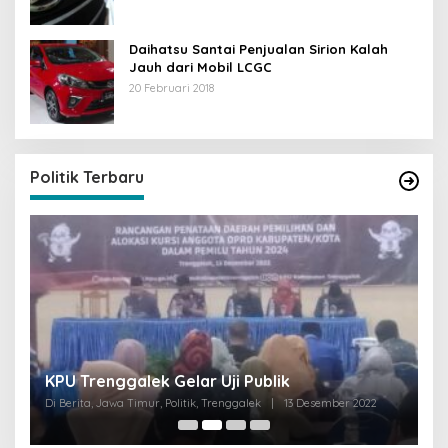
Daihatsu Santai Penjualan Sirion Kalah
Jauh dari Mobil LCGC
20 Februari 2018
Politik Terbaru
I
KPU Trenggalek Gelar Uji Publik
G
Di Berita, Jawa Timur, Politik, Trenggalek
|
13 Desember 2022
Di 