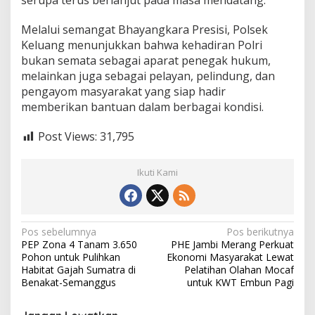
serupa terus berlanjut pada masa mendatang.
Melalui semangat Bhayangkara Presisi, Polsek
Keluang menunjukkan bahwa kehadiran Polri
bukan semata sebagai aparat penegak hukum,
melainkan juga sebagai pelayan, pelindung, dan
pengayom masyarakat yang siap hadir
memberikan bantuan dalam berbagai kondisi.
Post Views:
31,795
Ikuti Kami
N
Pos sebelumnya
Pos berikutnya
PEP Zona 4 Tanam 3.650
PHE Jambi Merang Perkuat
a
Pohon untuk Pulihkan
Ekonomi Masyarakat Lewat
v
Habitat Gajah Sumatra di
Pelatihan Olahan Mocaf
Benakat-Semanggus
untuk KWT Embun Pagi
i
g