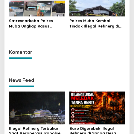
Satresnarkoba Polres
Polres Muba Kembali
Muba Ungkap Kasus
Tindak Illegal Refinery di
Narkotika, Tiga Tersangka
Bayung Lencir, Empat
dan Puluhan Paket Sabu
Terduga Pelaku Diamankan
Diamankan
Komentar
News Feed
Illegal Refinery Terbakar
Baru Digerebek Illegal
Saat Beroperasi, Kapolsek
Refinery di Sanga Desa