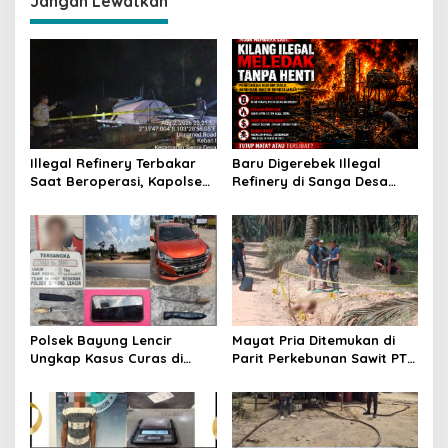
Jangan Lewatkan
a
s
i
p
o
s
Illegal Refinery Terbakar
Baru Digerebek Illegal
Saat Beroperasi, Kapolsek
Refinery di Sanga Desa
Sanga Desa Tegaskan
Meledak Lagi, Penegakan
Penindakan dan
Hukum Dipertanyakan
Pencegahan Terus
Dilakukan
Polsek Bayung Lencir
Mayat Pria Ditemukan di
Ungkap Kasus Curas di
Parit Perkebunan Sawit PT
Jalintas Palembang–Jambi,
Hindoli Keluang, Polisi
Satu Pelaku Ditangkap Dua
Selidiki Penyebab Kematian
Masih Diburu