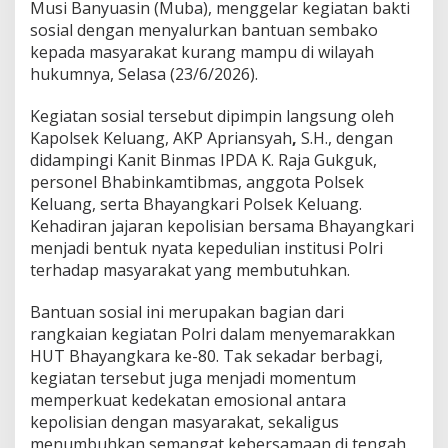
t
Musi Banyuasin (Muba), menggelar kegiatan bakti
H
sosial dengan menyalurkan bantuan sembako
U
kepada masyarakat kurang mampu di wilayah
T
hukumnya, Selasa (23/6/2026).
B
h
a
Kegiatan sosial tersebut dipimpin langsung oleh
y
Kapolsek Keluang, AKP Apriansyah
,
S.H., dengan
a
didampingi Kanit Binmas IPDA K. Raja Gukguk,
n
personel Bhabinkamtibmas, anggota Polsek
g
k
Keluang, serta Bhayangkari Polsek Keluang.
a
Kehadiran jajaran kepolisian bersama Bhayangkari
r
menjadi bentuk nyata kepedulian institusi Polri
a
terhadap masyarakat yang membutuhkan.
k
e
-
Bantuan sosial ini merupakan bagian dari
8
rangkaian kegiatan Polri dalam menyemarakkan
0
HUT Bhayangkara ke-80. Tak sekadar berbagi,
,
kegiatan tersebut juga menjadi momentum
W
u
memperkuat kedekatan emosional antara
j
kepolisian dengan masyarakat, sekaligus
u
menumbuhkan semangat kebersamaan di tengah