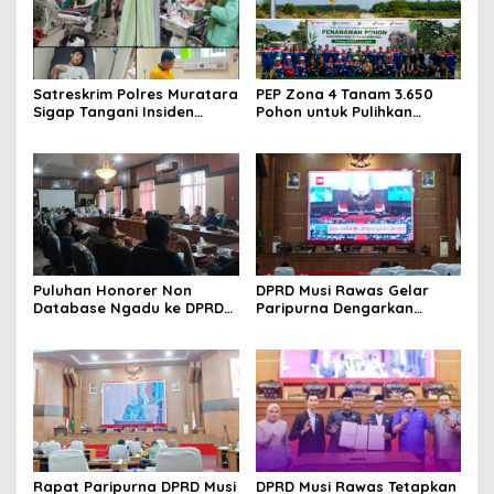
Satreskrim Polres Muratara
PEP Zona 4 Tanam 3.650
Sigap Tangani Insiden
Pohon untuk Pulihkan
Illegal Drilling di
Habitat Gajah Sumatra di
Perbatasan Muba-
Benakat-Semanggus
Muratara
Puluhan Honorer Non
DPRD Musi Rawas Gelar
Database Ngadu ke DPRD
Paripurna Dengarkan
Dikarenakan Tak Masuk
Pidato kenegaraan
Usulan PPPK Paruh Waktu
Presiden Republik
Indonesia
Rapat Paripurna DPRD Musi
DPRD Musi Rawas Tetapkan