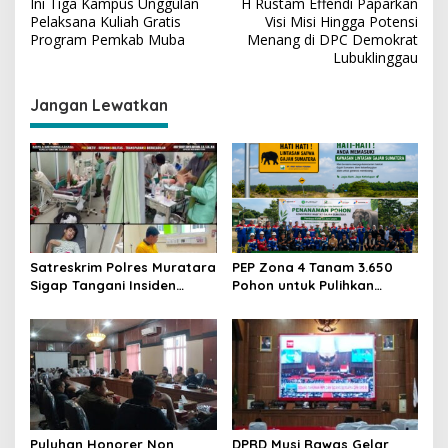
Ini Tiga Kampus Unggulan
H Rustam Effendi Paparkan
a
Pelaksana Kuliah Gratis
Visi Misi Hingga Potensi
v
Program Pemkab Muba
Menang di DPC Demokrat
Lubuklinggau
i
g
Jangan Lewatkan
a
s
i
p
o
s
Satreskrim Polres Muratara
PEP Zona 4 Tanam 3.650
Sigap Tangani Insiden
Pohon untuk Pulihkan
Illegal Drilling di
Habitat Gajah Sumatra di
Perbatasan Muba-
Benakat-Semanggus
Muratara
Puluhan Honorer Non
DPRD Musi Rawas Gelar