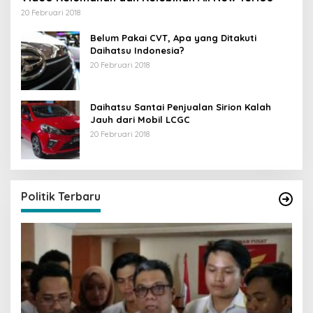
20 Februari 2018
Belum Pakai CVT, Apa yang Ditakuti
Daihatsu Indonesia?
20 Februari 2018
Daihatsu Santai Penjualan Sirion Kalah
Jauh dari Mobil LCGC
20 Februari 2018
Strategi PPP Menangkan Duet Ganjar dan Gus
Yasin
Di Berita, Politik
|
19 Februari 2018
Politik Terbaru