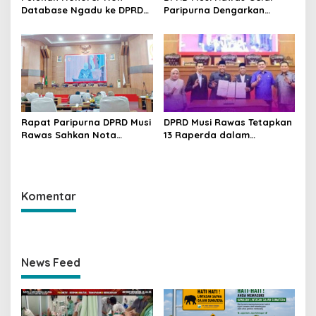
Database Ngadu ke DPRD
Paripurna Dengarkan
Dikarenakan Tak Masuk
Pidato kenegaraan
Usulan PPPK Paruh Waktu
Presiden Republik
Indonesia
Rapat Paripurna DPRD Musi
DPRD Musi Rawas Tetapkan
Rawas Sahkan Nota
13 Raperda dalam
Kesepakatan KUA-PPAS
Propemperda Tahun 2025
Tahun 2025
Komentar
News Feed