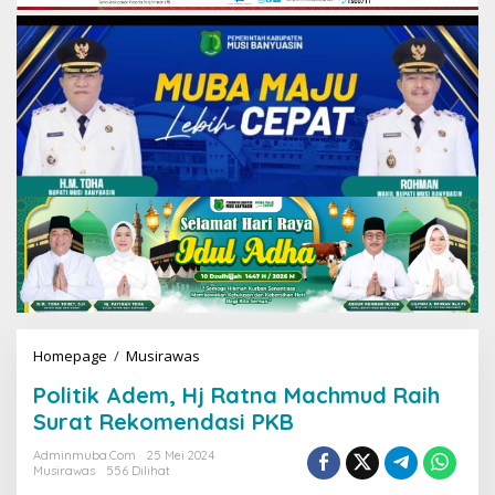
Homepage
/
Musirawas
P
o
Politik Adem, Hj Ratna Machmud Raih
l
i
Surat Rekomendasi PKB
t
i
Adminmuba.com
25 Mei 2024
Musirawas
556 Dilihat
k
A