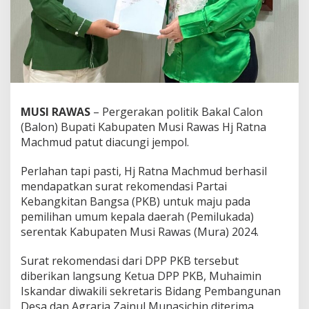
r
a
t
R
e
k
o
m
e
MUSI RAWAS
– Pergerakan politik Bakal Calon
n
d
(Balon) Bupati Kabupaten Musi Rawas Hj Ratna
a
Machmud patut diacungi jempol.
s
i
Perlahan tapi pasti, Hj Ratna Machmud berhasil
P
mendapatkan surat rekomendasi Partai
K
B
Kebangkitan Bangsa (PKB) untuk maju pada
pemilihan umum kepala daerah (Pemilukada)
serentak Kabupaten Musi Rawas (Mura) 2024.
Surat rekomendasi dari DPP PKB tersebut
diberikan langsung Ketua DPP PKB, Muhaimin
Iskandar diwakili sekretaris Bidang Pembangunan
Desa dan Agraria Zainul Munasichin diterima