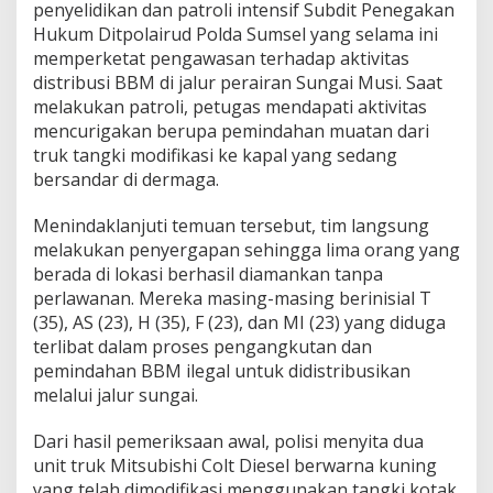
n
penyelidikan dan patroli intensif Subdit Penegakan
G
Hukum Ditpolairud Polda Sumsel yang selama ini
a
memperketat pengawasan terhadap aktivitas
n
distribusi BBM di jalur perairan Sungai Musi. Saat
d
u
melakukan patroli, petugas mendapati aktivitas
s
mencurigakan berupa pemindahan muatan dari
,
truk tangki modifikasi ke kapal yang sedang
L
bersandar di dermaga.
i
m
a
Menindaklanjuti temuan tersebut, tim langsung
P
melakukan penyergapan sehingga lima orang yang
e
berada di lokasi berhasil diamankan tanpa
l
perlawanan. Mereka masing-masing berinisial T
a
(35), AS (23), H (35), F (23), dan MI (23) yang diduga
k
u
terlibat dalam proses pengangkutan dan
D
pemindahan BBM ilegal untuk didistribusikan
i
melalui jalur sungai.
a
m
Dari hasil pemeriksaan awal, polisi menyita dua
a
n
unit truk Mitsubishi Colt Diesel berwarna kuning
k
yang telah dimodifikasi menggunakan tangki kotak.