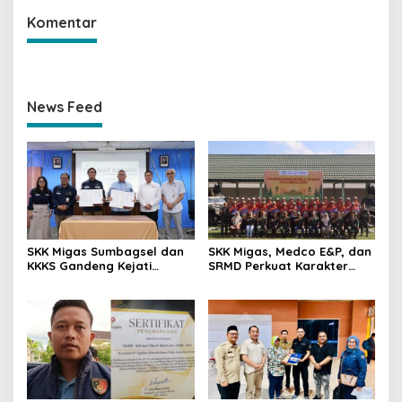
Komentar
News Feed
SKK Migas Sumbagsel dan
SKK Migas, Medco E&P, dan
KKKS Gandeng Kejati
SRMD Perkuat Karakter
Sumsel, Perkuat Sinergi
Generasi Muda Demi
Hukum Demi Kelancaran
Ketahanan Energi Nasional
Operasi Hulu Migas