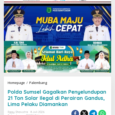
Homepage
/
Palembang
P
o
Polda Sumsel Gagalkan Penyelundupan
l
d
21 Ton Solar Ilegal di Perairan Gandus,
a
Lima Pelaku Diamankan
S
u
Eggy Shavutra
8 Juli 2026
m