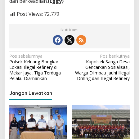
dan berkeadilan.
(Eggy)
Post Views:
72,779
Ikuti Kami
N
Pos sebelumnya
Pos berikutnya
Polsek Keluang Bongkar
Kapolsek Sanga Desa
a
Lokasi Illegal Refinery di
Gencarkan Sosialisasi,
v
Mekar Jaya, Tiga Terduga
Warga Diimbau Jauhi Illegal
Pelaku Diamankan
Drilling dan Illegal Refinery
i
g
Jangan Lewatkan
a
s
i
p
o