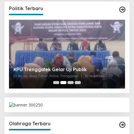
Politik Terbaru
I
KPU Trenggalek Gelar Uji Publik
G
Di Berita, Jawa Timur, Politik, Trenggalek
|
13 Desember 2022
Di 
Olahraga Terbaru