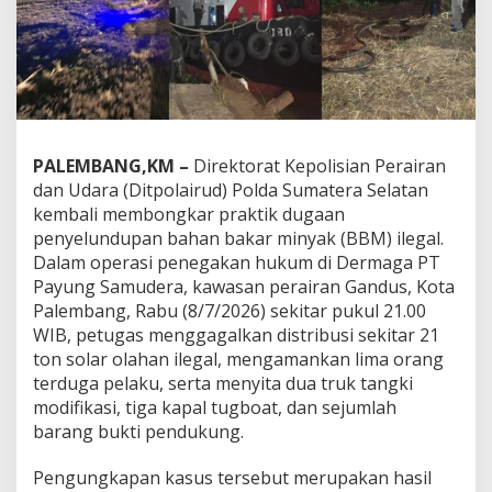
2
1
T
o
n
S
o
l
a
PALEMBANG,KM –
Direktorat Kepolisian Perairan
r
dan Udara (Ditpolairud) Polda Sumatera Selatan
I
kembali membongkar praktik dugaan
l
penyelundupan bahan bakar minyak (BBM) ilegal.
e
g
Dalam operasi penegakan hukum di Dermaga PT
a
Payung Samudera, kawasan perairan Gandus, Kota
l
Palembang, Rabu (8/7/2026) sekitar pukul 21.00
d
WIB, petugas menggagalkan distribusi sekitar 21
i
ton solar olahan ilegal, mengamankan lima orang
P
e
terduga pelaku, serta menyita dua truk tangki
r
modifikasi, tiga kapal tugboat, dan sejumlah
a
barang bukti pendukung.
i
r
Pengungkapan kasus tersebut merupakan hasil
a