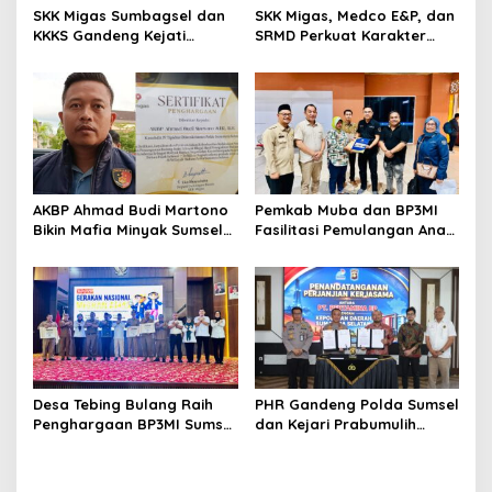
s
SKK Migas Sumbagsel dan
SKK Migas, Medco E&P, dan
KKKS Gandeng Kejati
SRMD Perkuat Karakter
Sumsel, Perkuat Sinergi
Generasi Muda Demi
Hukum Demi Kelancaran
Ketahanan Energi Nasional
Operasi Hulu Migas
AKBP Ahmad Budi Martono
Pemkab Muba dan BP3MI
Bikin Mafia Minyak Sumsel
Fasilitasi Pemulangan Anak
Ketar-ketir, Sitaan Ilegal
PMI Terlantar dari Malaysia
Disulap Jadi Rp7,59 Miliar
untuk Negara Raih
Penghargaan SKK Migas
Desa Tebing Bulang Raih
PHR Gandeng Polda Sumsel
Penghargaan BP3MI Sumsel
dan Kejari Prabumulih
sebagai Desa Migran Emas
Perkuat Kepastian Hukum
Produktif
Hulu Migas