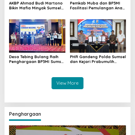
AKBP Ahmad Budi Martono
Pemkab Muba dan BP3MI
Bikin Mafia Minyak Sumsel
Fasilitasi Pemulangan Anak
Ketar-ketir, Sitaan Ilegal
PMI Terlantar dari Malaysia
Disulap Jadi Rp7,59 Miliar
untuk Negara Raih
Penghargaan SKK Migas
Desa Tebing Bulang Raih
PHR Gandeng Polda Sumsel
Penghargaan BP3MI Sumsel
dan Kejari Prabumulih
sebagai Desa Migran Emas
Perkuat Kepastian Hukum
Produktif
Hulu Migas
View More
Penghargaan