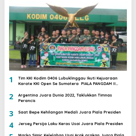
1
Tim KKI Kodim 0406 Lubuklinggau Ikuti Kejuaraan
Karate KKI Open Se Sumatera PIALA PANGDAM II
/SWJ
2
Argentina Juara Dunia 2022, Taklukkan Timnas
Perancis
3
Saat Bepe Kehilangan Medali Juara Piala Presiden
4
Jersey Persija Laku Keras Usai Juara Piala Presiden
Marko Simic Kelelahan Usai Arak arakan Juara Piala