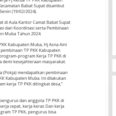
rja Pj Ketua TP PKK Kabupaten
 Kecamatan Babat Supat disambut
Senin (19/02/2024).
t di Aula Kantor Camat Babat Supat
asi dan Koordinasi serta Pembinaan
en Muba Tahun 2024.
PKK Kabupaten Muba, Hj Asna Aini
n pembinaan TP PKK Kabupaten
program-program Kerja TP PKK di
sa demi kesejahteraan masyarakat.
a (Pokja) mendapatkan pembinaan
KK Kabupaten Muba. Ini dilakukan
m kerja TP PKK ditingkat desa,”
 pengurus dan anggota TP PKK di
erja cepat, kerja keras Dan kerja
ogram TP PKK, pengurus bisa