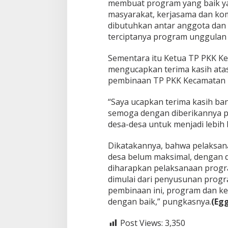
membuat program yang baik ya
l
masyarakat, kerjasama dan kom
dibutuhkan antar anggota dan
terciptanya program unggulan
Sementara itu Ketua TP PKK K
mengucapkan terima kasih ata
pembinaan TP PKK Kecamatan B
“Saya ucapkan terima kasih ba
semoga dengan diberikannya pe
desa-desa untuk menjadi lebih 
Dikatakannya, bahwa pelaksan
desa belum maksimal, dengan d
diharapkan pelaksanaan progra
dimulai dari penyusunan prog
pembinaan ini, program dan ke
dengan baik,” pungkasnya.
(Eg
Post Views:
3,350