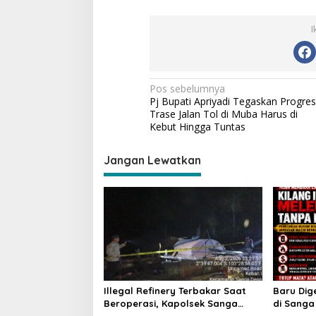
I
N
Pos sebelumnya
Pj Bupati Apriyadi Tegaskan Progres
a
Trase Jalan Tol di Muba Harus di
v
Kebut Hingga Tuntas
i
Jangan Lewatkan
g
a
s
i
p
o
s
Illegal Refinery Terbakar Saat
Baru Dige
Beroperasi, Kapolsek Sanga
di Sanga