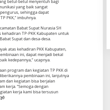
ng betul-betul menyentuh bagi
unikasi yang baik sangat
 pengurus, sehingga dapat
 TP PKK,” imbuhnya.
ecamatan Babat Supat Nurasia SH
s kehadiran TP-PKK Kabupaten untuk
abat Supat dan desa-desa.
nyak atas kehadiran PKK Kabupaten,
mbinaan ini, dapat menjadi bekal
baik kedepannya,” ucapnya.
aan program dan kegiatan TP PKK di
iberikannya pembinaan ini, lanjutnya
m dan kegiatan bisa berjalan
ram kerja. “Semoga dengan
giatan kerja kami bisa tersusun
gy)