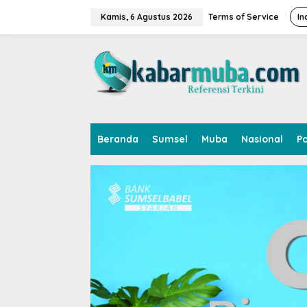
L
e
Kamis, 6 Agustus 2026
Terms of Service
In
w
a
t
i
k
e
k
o
n
Beranda
Sumsel
Muba
Nasional
Po
t
e
n