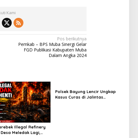
kuti Kami
Pos berikutnya
Pemkab – BPS Muba Sinergi Gelar
FGD Publikasi Kabupaten Muba
Dalam Angka 2024
Polsek Bayung Lencir Ungkap
Kasus Curas di Jalintas
Palembang–Jambi, Satu Pelaku
Ditangkap Dua Masih Diburu
rebek Illegal Refinery
 Desa Meledak Lagi,