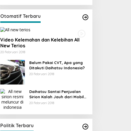
Otomatif Terbaru
Video Kelemahan dan Kelebihan All
New Terios
20 Februari 2018
Belum Pakai CVT, Apa yang
Ditakuti Daihatsu Indonesia?
20 Februari 2018
Daihatsu Santai Penjualan
Sirion Kalah Jauh dari Mobil
LCGC
20 Februari 2018
KPU Trenggalek Gelar Uji Publik
Di Berita, Jawa Timur, Politik, Trenggalek
|
13
Desember 2022
Politik Terbaru