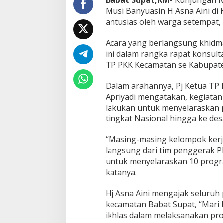
Babat Supat,KM-
Kunjungan Ke
d
Musi Banyuasin H Asna Aini di
e
antusias oleh warga setempat, 
n
g
Acara yang berlangsung khidma
a
n
ini dalam rangka rapat konsult
T
TP PKK Kecamatan se Kabupat
P
P
Dalam arahannya, Pj Ketua TP 
K
Apriyadi mengatakan, kegiata
K
T
lakukan untuk menyelaraskan 
i
tingkat Nasional hingga ke de
n
g
“Masing-masing kelompok kerj
k
langsung dari tim penggerak P
a
t
untuk menyelaraskan 10 progra
N
katanya.
a
s
Hj Asna Aini mengajak seluruh
i
kecamatan Babat Supat, “Mari k
o
n
ikhlas dalam melaksanakan pr
a