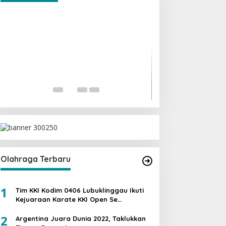
Ini Dia Hubungan
dengan Gerindra
Di Berita, Politik
|
19 Fe
Olahraga Terbaru
1
Tim KKI Kodim 0406 Lubuklinggau Ikuti
Kejuaraan Karate KKI Open Se
Sumatera PIALA PANGDAM II /SWJ
2
Argentina Juara Dunia 2022, Taklukkan