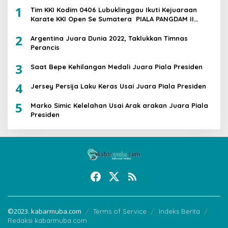
1
Tim KKI Kodim 0406 Lubuklinggau Ikuti Kejuaraan
Karate KKI Open Se Sumatera PIALA PANGDAM II
/SWJ
2
Argentina Juara Dunia 2022, Taklukkan Timnas
Perancis
3
Saat Bepe Kehilangan Medali Juara Piala Presiden
4
Jersey Persija Laku Keras Usai Juara Piala Presiden
5
Marko Simic Kelelahan Usai Arak arakan Juara Piala
Presiden
©2023. kabarmuba.com
Terms of Service
Indeks Berita
Redaksi kabarmuba.com