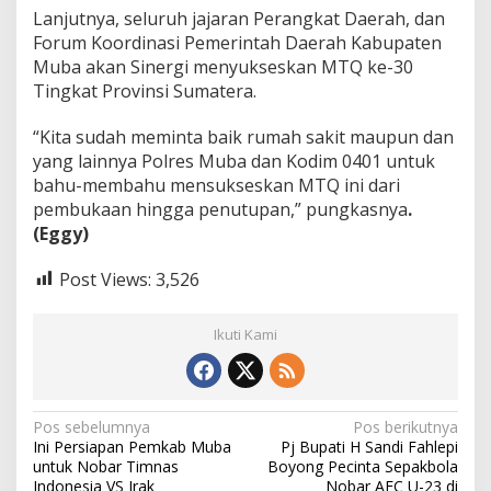
Lanjutnya, seluruh jajaran Perangkat Daerah, dan
Forum Koordinasi Pemerintah Daerah Kabupaten
Muba akan Sinergi menyukseskan MTQ ke-30
Tingkat Provinsi Sumatera.
“Kita sudah meminta baik rumah sakit maupun dan
yang lainnya Polres Muba dan Kodim 0401 untuk
bahu-membahu mensukseskan MTQ ini dari
pembukaan hingga penutupan,” pungkasnya
.
(Eggy)
Post Views:
3,526
Ikuti Kami
N
Pos sebelumnya
Pos berikutnya
Ini Persiapan Pemkab Muba
Pj Bupati H Sandi Fahlepi
a
untuk Nobar Timnas
Boyong Pecinta Sepakbola
Indonesia VS Irak
Nobar AFC U-23 di