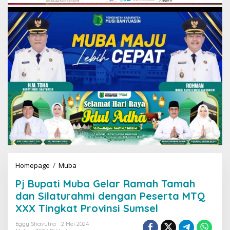
Homepage
/
Muba
P
j
Pj Bupati Muba Gelar Ramah Tamah
B
u
dan Silaturahmi dengan Peserta MTQ
p
XXX Tingkat Provinsi Sumsel
a
t
Eggy Shavutra
2 Mei 2024
i