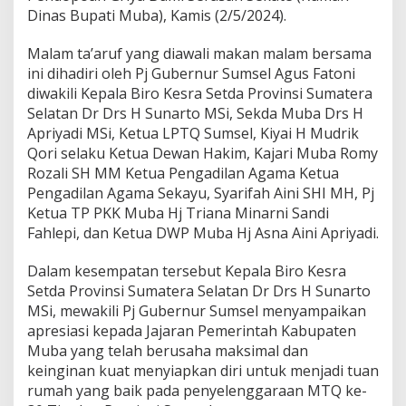
l
Dinas Bupati Muba), Kamis (2/5/2024).
a
t
u
Malam ta’aruf yang diawali makan malam bersama
r
ini dihadiri oleh Pj Gubernur Sumsel Agus Fatoni
a
diwakili Kepala Biro Kesra Setda Provinsi Sumatera
h
Selatan Dr Drs H Sunarto MSi, Sekda Muba Drs H
m
Apriyadi MSi, Ketua LPTQ Sumsel, Kiyai H Mudrik
i
d
Qori selaku Ketua Dewan Hakim, Kajari Muba Romy
e
Rozali SH MM Ketua Pengadilan Agama Ketua
n
Pengadilan Agama Sekayu, Syarifah Aini SHI MH, Pj
g
Ketua TP PKK Muba Hj Triana Minarni Sandi
a
n
Fahlepi, dan Ketua DWP Muba Hj Asna Aini Apriyadi.
P
e
Dalam kesempatan tersebut Kepala Biro Kesra
s
Setda Provinsi Sumatera Selatan Dr Drs H Sunarto
e
MSi, mewakili Pj Gubernur Sumsel menyampaikan
r
t
apresiasi kepada Jajaran Pemerintah Kabupaten
a
Muba yang telah berusaha maksimal dan
M
keinginan kuat menyiapkan diri untuk menjadi tuan
T
rumah yang baik pada penyelenggaraan MTQ ke-
Q