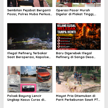
Sembilan Pejabat Berganti
Operasi Pasar Murah
Posisi, Polres Muba Perkuat
Digelar di Plakat Tinggi,
Soliditas dan Pelayanan
Bank Sumsel Babel Beri
Presisi
Subsidi untuk Ringankan
Beban Warga
Illegal Refinery Terbakar
Baru Digerebek Illegal
Saat Beroperasi, Kapolsek
Refinery di Sanga Desa
Sanga Desa Tegaskan
Meledak Lagi, Penegakan
Penindakan dan
Hukum Dipertanyakan
Pencegahan Terus
Dilakukan
Polsek Bayung Lencir
Mayat Pria Ditemukan di
Ungkap Kasus Curas di
Parit Perkebunan Sawit PT
Jalintas Palembang–Jambi,
Hindoli Keluang, Polisi
Satu Pelaku Ditangkap Dua
Selidiki Penyebab Kematian