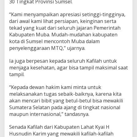
30 Tingkat Provinsi Sumsel.
X
X
X
“Kami menyampaikan apresiasi setinggi-tingginya,
T
dari awal kami lihat persiapan, keinginan serta
i
tekad yang kuat dari seluruh jajaran Pemerintah
n
Kabupaten Muba. Mudah-mudahan kabupaten
g
k
kota di Sumsel mencontoh Muba dalam
a
penyelenggaraan MTQ,” ujarnya.
t
P
Ia juga berpesan kepada seluruh Kafilah untuk
r
menjaga kesehatan, agar bisa tampil maksimal saat
o
v
tampil.
i
n
“Kepada dewan hakim kami minta untuk
s
melaksanakan tugas sebaik-baiknya, karena kita
i
akan mencari bibit yang betul-betul bisa mewakili
S
u
Sumatera Selatan pada ajang di tingkat nasional
m
maupun internasional,” tandasnya.
s
e
Senada Kafilah dari Kabupaten Lahat Kyai H
l
Husnudin Karim yang mewakili kafilah-kafilah