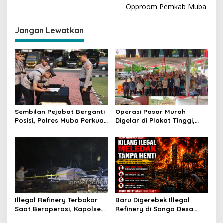
v
Opproom Pemkab Muba
i
g
Jangan Lewatkan
a
s
i
p
o
s
Sembilan Pejabat Berganti
Operasi Pasar Murah
Posisi, Polres Muba Perkuat
Digelar di Plakat Tinggi,
Soliditas dan Pelayanan
Bank Sumsel Babel Beri
Presisi
Subsidi untuk Ringankan
Beban Warga
Illegal Refinery Terbakar
Baru Digerebek Illegal
Saat Beroperasi, Kapolsek
Refinery di Sanga Desa
Sanga Desa Tegaskan
Meledak Lagi, Penegakan