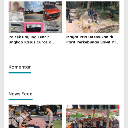
Penindakan dan
Hukum Dipertanyakan
Pencegahan Terus
Dilakukan
Polsek Bayung Lencir
Mayat Pria Ditemukan di
Ungkap Kasus Curas di
Parit Perkebunan Sawit PT
Jalintas Palembang–Jambi,
Hindoli Keluang, Polisi
Satu Pelaku Ditangkap Dua
Selidiki Penyebab Kematian
Masih Diburu
Komentar
News Feed