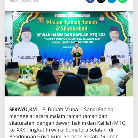
Muba
3526 Dilihat
M
u
b
a
G
e
l
a
r
R
a
m
a
h
T
a
m
a
h
SEKAYU,KM –
Pj Bupati Muba H Sandi Fahlepi
d
menggelar acara malam ramah tamah dan
a
n
silaturahmi dengan dewan hakim dan Kafilah MTQ
S
ke-XXX Tingkat Provinsi Sumatera Selatan, di
i
Pendopoan Griya Bumi Serasan Sekate (Rumah