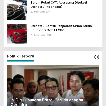
Belum Pakai CVT, Apa yang Ditakuti
Daihatsu Indonesia?
20 Februari 2018
Daihatsu Santai Penjualan Sirion Kalah
Jauh dari Mobil LCGC
20 Februari 2018
Strategi PPP Menangkan Duet Ganjar dan Gus
Yasin
Di Berita, Politik
|
19 Februari 2018
Politik Terbaru