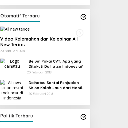
Otomatif Terbaru
Video Kelemahan dan Kelebihan All
New Terios
20 Februari 2018
Belum Pakai CVT, Apa yang
Ditakuti Daihatsu Indonesia?
20 Februari 2018
Daihatsu Santai Penjualan
Sirion Kalah Jauh dari Mobil
LCGC
20 Februari 2018
KPU Trenggalek Gelar Uji Publik
Di Berita, Jawa Timur, Politik, Trenggalek
|
13
Desember 2022
Politik Terbaru