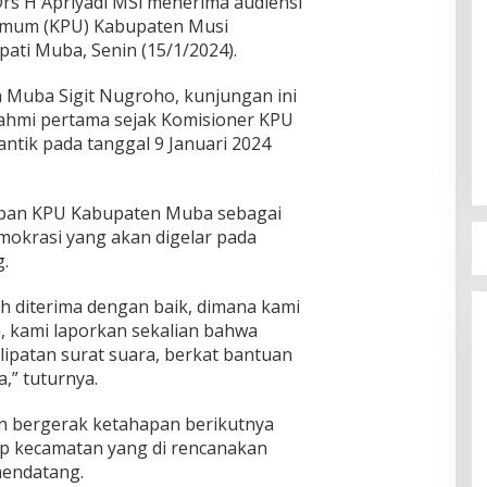
rs H Apriyadi MSi menerima audiensi
Umum (KPU) Kabupaten Musi
ati Muba, Senin (15/1/2024).
Muba Sigit Nugroho, kunjungan ini
ahmi pertama sejak Komisioner KPU
ntik pada tanggal 9 Januari 2024
apan KPU Kabupaten Muba sebagai
mokrasi yang akan digelar pada
.
ah diterima dengan baik, dimana kami
ah, kami laporkan sekalian bahwa
lipatan surat suara, berkat bantuan
a,” tuturnya.
n bergerak ketahapan berikutnya
iap kecamatan yang di rencanakan
mendatang.