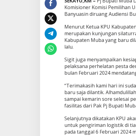
SEKAYU,KM –
Pj Bupati Muba D
r
Komisioner Komisi Pemilihan 
K
Banyuasin diruang Audiensi Bup
P
U
M
Menurut Ketua KPU Kabupaten 
u
merupakan kunjungan silaturr
b
Kabupaten Muba yang baru dila
a
lalu.
Sigit juga menyampaikan kesi
pelaksana perhelatan pesta de
bulan Februari 2024 mendatang
“Terimakasih kami hari ini sud
baru saja dilantik. Alhamdulill
sampai kemarin sore selesai pe
fasilitas dari Pak Pj Bupati Mub
Selanjutnya dikatakan KPU aka
untuk pengiriman logistik di t
pada tanggal 6 Februari 2024 