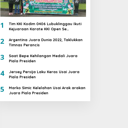
1
Tim KKI Kodim 0406 Lubuklinggau Ikuti
Kejuaraan Karate KKI Open Se
Sumatera PIALA PANGDAM II /SWJ
2
Argentina Juara Dunia 2022, Taklukkan
Timnas Perancis
3
Saat Bepe Kehilangan Medali Juara
Piala Presiden
4
Jersey Persija Laku Keras Usai Juara
Piala Presiden
5
Marko Simic Kelelahan Usai Arak arakan
Juara Piala Presiden