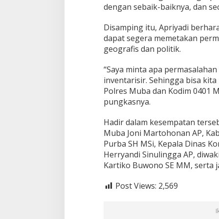
dengan sebaik-baiknya, dan sec
Disamping itu, Apriyadi berha
dapat segera memetakan perma
geografis dan politik.
“Saya minta apa permasalahan
inventarisir. Sehingga bisa kit
Polres Muba dan Kodim 0401 M
pungkasnya.
Hadir dalam kesempatan terseb
Muba Joni Martohonan AP, Ka
Purba SH MSi, Kepala Dinas K
Herryandi Sinulingga AP, diwaki
Kartiko Buwono SE MM, serta 
Post Views:
2,569
I