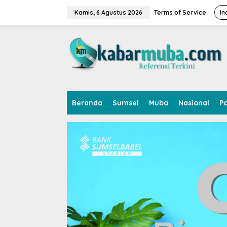
L
e
Kamis, 6 Agustus 2026
Terms of Service
In
w
a
t
i
k
e
k
o
n
Beranda
Sumsel
Muba
Nasional
Po
t
e
n