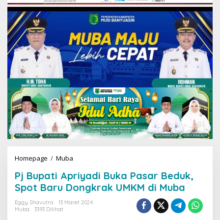
Homepage
/
Muba
P
j
Pj Bupati Apriyadi Buka Pasar Beduk,
B
u
Spot Baru Dongkrak UMKM di Muba
p
a
Eggy Shavutra
13 Maret 2024
Muba
3393 Dilihat
t
i