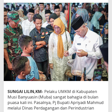
A
p
r
i
y
a
d
i
B
u
k
a
P
a
s
a
r
B
e
d
SUNGAI LILIN,KM-
Pelaku UMKM di Kabupaten
u
Musi Banyuasin (Muba) sangat bahagia di bulan
k
puasa kali ini. Pasalnya, Pj Bupati Apriyadi Mahmud
,
melalui Dinas Perdagangan dan Perindustrian
S