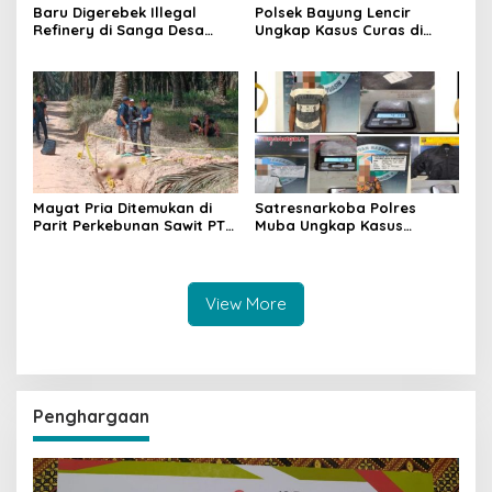
Baru Digerebek Illegal
Polsek Bayung Lencir
Refinery di Sanga Desa
Ungkap Kasus Curas di
Meledak Lagi, Penegakan
Jalintas Palembang–Jambi,
Hukum Dipertanyakan
Satu Pelaku Ditangkap Dua
Masih Diburu
Mayat Pria Ditemukan di
Satresnarkoba Polres
Parit Perkebunan Sawit PT
Muba Ungkap Kasus
Hindoli Keluang, Polisi
Narkotika, Tiga Tersangka
Selidiki Penyebab Kematian
dan Puluhan Paket Sabu
Diamankan
View More
Penghargaan