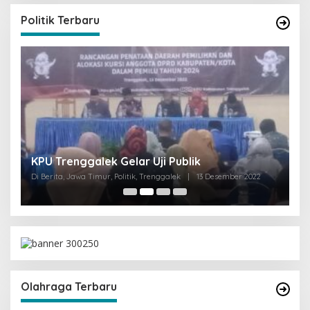
Politik Terbaru
I
KPU Trenggalek Gelar Uji Publik
G
Di Berita, Jawa Timur, Politik, Trenggalek
|
13 Desember 2022
Di 
Olahraga Terbaru