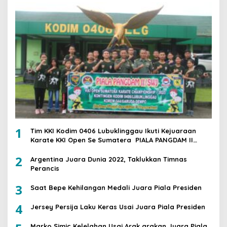
1
Tim KKI Kodim 0406 Lubuklinggau Ikuti Kejuaraan
Karate KKI Open Se Sumatera PIALA PANGDAM II
/SWJ
2
Argentina Juara Dunia 2022, Taklukkan Timnas
Perancis
3
Saat Bepe Kehilangan Medali Juara Piala Presiden
4
Jersey Persija Laku Keras Usai Juara Piala Presiden
Marko Simic Kelelahan Usai Arak arakan Juara Piala