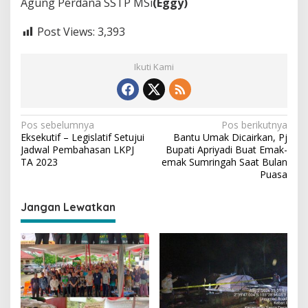
Agung Perdana SSTP MSi
(Eggy)
Post Views:
3,393
Ikuti Kami
N
Pos sebelumnya
Pos berikutnya
Eksekutif – Legislatif Setujui
Bantu Umak Dicairkan, Pj
a
Jadwal Pembahasan LKPJ
Bupati Apriyadi Buat Emak-
v
TA 2023
emak Sumringah Saat Bulan
Puasa
i
g
Jangan Lewatkan
a
s
i
p
o