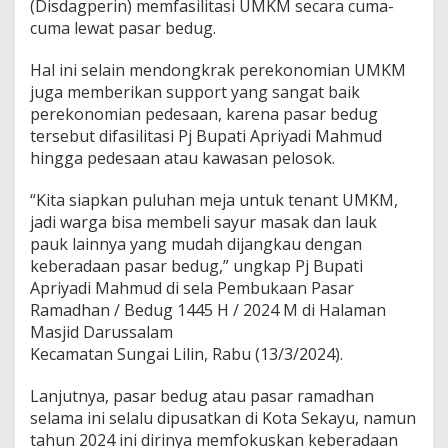
p
(Disdagperin) memfasilitasi UMKM secara cuma-
o
cuma lewat pasar bedug.
t
B
Hal ini selain mendongkrak perekonomian UMKM
a
juga memberikan support yang sangat baik
r
u
perekonomian pedesaan, karena pasar bedug
D
tersebut difasilitasi Pj Bupati Apriyadi Mahmud
o
hingga pedesaan atau kawasan pelosok.
n
g
“Kita siapkan puluhan meja untuk tenant UMKM,
k
r
jadi warga bisa membeli sayur masak dan lauk
a
pauk lainnya yang mudah dijangkau dengan
k
keberadaan pasar bedug,” ungkap Pj Bupati
U
Apriyadi Mahmud di sela Pembukaan Pasar
M
K
Ramadhan / Bedug 1445 H / 2024 M di Halaman
M
Masjid Darussalam
d
Kecamatan Sungai Lilin, Rabu (13/3/2024).
i
M
Lanjutnya, pasar bedug atau pasar ramadhan
u
b
selama ini selalu dipusatkan di Kota Sekayu, namun
a
tahun 2024 ini dirinya memfokuskan keberadaan