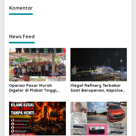
Komentar
News Feed
Operasi Pasar Murah
Illegal Refinery Terbakar
Digelar di Plakat Tinggi,
Saat Beroperasi, Kapolsek
Bank Sumsel Babel Beri
Sanga Desa Tegaskan
Subsidi untuk Ringankan
Penindakan dan
Beban Warga
Pencegahan Terus
Dilakukan