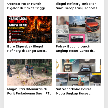
s
Operasi Pasar Murah
Illegal Refinery Terbakar
Digelar di Plakat Tinggi,
Saat Beroperasi, Kapolsek
Bank Sumsel Babel Beri
Sanga Desa Tegaskan
Subsidi untuk Ringankan
Penindakan dan
Beban Warga
Pencegahan Terus
Dilakukan
Baru Digerebek Illegal
Polsek Bayung Lencir
Refinery di Sanga Desa
Ungkap Kasus Curas di
Meledak Lagi, Penegakan
Jalintas Palembang–Jambi,
Hukum Dipertanyakan
Satu Pelaku Ditangkap Dua
Masih Diburu
Mayat Pria Ditemukan di
Satresnarkoba Polres
Parit Perkebunan Sawit PT
Muba Ungkap Kasus
Hindoli Keluang, Polisi
Narkotika, Tiga Tersangka
Selidiki Penyebab Kematian
dan Puluhan Paket Sabu
Diamankan